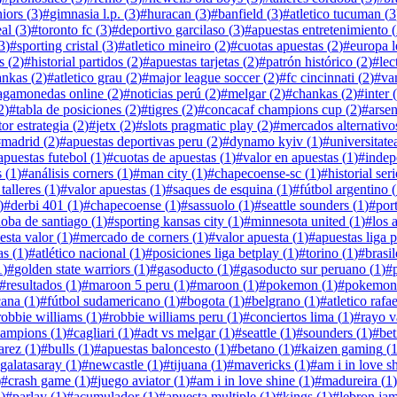
niors
(
3
)
#
gimnasia l.p.
(
3
)
#
huracan
(
3
)
#
banfield
(
3
)
#
atletico tucuman
(
3
eal
(
3
)
#
toronto fc
(
3
)
#
deportivo garcilaso
(
3
)
#
apuestas entretenimiento
(
3
)
#
sporting cristal
(
3
)
#
atletico mineiro
(
2
)
#
cuotas apuestas
(
2
)
#
europa 
s
(
2
)
#
historial partidos
(
2
)
#
apuestas tarjetas
(
2
)
#
patrón histórico
(
2
)
#
lec
ankas
(
2
)
#
atletico grau
(
2
)
#
major league soccer
(
2
)
#
fc cincinnati
(
2
)
#
va
ragamonedas online
(
2
)
#
noticias perú
(
2
)
#
melgar
(
2
)
#
chankas
(
2
)
#
inter
(
2
)
#
tabla de posiciones
(
2
)
#
tigres
(
2
)
#
concacaf champions cup
(
2
)
#
arsen
tor estrategia
(
2
)
#
jetx
(
2
)
#
slots pragmatic play
(
2
)
#
mercados alternativo
#
madrid
(
2
)
#
apuestas deportivas peru
(
2
)
#
dynamo kyiv
(
1
)
#
universitate
apuestas futebol
(
1
)
#
cuotas de apuestas
(
1
)
#
valor en apuestas
(
1
)
#
indep
s
(
1
)
#
análisis corners
(
1
)
#
man city
(
1
)
#
chapecoense-sc
(
1
)
#
historial seri
talleres
(
1
)
#
valor apuestas
(
1
)
#
saques de esquina
(
1
)
#
fútbol argentino
(
)
#
derbi 401
(
1
)
#
chapecoense
(
1
)
#
sassuolo
(
1
)
#
seattle sounders
(
1
)
#
por
doba de santiago
(
1
)
#
sporting kansas city
(
1
)
#
minnesota united
(
1
)
#
los 
esta valor
(
1
)
#
mercado de corners
(
1
)
#
valor apuesta
(
1
)
#
apuestas liga 
as
(
1
)
#
atlético nacional
(
1
)
#
posiciones liga betplay
(
1
)
#
torino
(
1
)
#
brasil
1
)
#
golden state warriors
(
1
)
#
gasoducto
(
1
)
#
gasoducto sur peruano
(
1
)
#
#
resultados
(
1
)
#
maroon 5 peru
(
1
)
#
maroon
(
1
)
#
pokemon
(
1
)
#
pokemon
cana
(
1
)
#
fútbol sudamericano
(
1
)
#
bogota
(
1
)
#
belgrano
(
1
)
#
atletico rafa
robbie williams
(
1
)
#
robbie williams peru
(
1
)
#
conciertos lima
(
1
)
#
rayo v
hampions
(
1
)
#
cagliari
(
1
)
#
adt vs melgar
(
1
)
#
seattle
(
1
)
#
sounders
(
1
)
#
bet
arez
(
1
)
#
bulls
(
1
)
#
apuestas baloncesto
(
1
)
#
betano
(
1
)
#
kaizen gaming
(
galatasaray
(
1
)
#
newcastle
(
1
)
#
tijuana
(
1
)
#
mavericks
(
1
)
#
am i in love s
)
#
crash game
(
1
)
#
juego aviator
(
1
)
#
am i in love shine
(
1
)
#
madureira
(
1
)
1
)
#
parlay
(
1
)
#
acumulador
(
1
)
#
apuesta multiple
(
1
)
#
kings
(
1
)
#
lebron ja