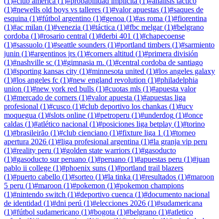
(
1
)
#
club america
(
1
)
#
probabilidad implícita
(
1
)
#
analisis tactico
(
1
)
#
newells old boys vs talleres
(
1
)
#
valor apuestas
(
1
)
#
saques de
esquina
(
1
)
#
fútbol argentino
(
1
)
#
genoa
(
1
)
#
as roma
(
1
)
#
fiorentina
(
1
)
#
ac milan
(
1
)
#
venezia
(
1
)
#
táctica
(
1
)
#
fbc melgar
(
1
)
#
belgrano
cordoba
(
1
)
#
rosario central
(
1
)
#
derbi 401
(
1
)
#
chapecoense
(
1
)
#
sassuolo
(
1
)
#
seattle sounders
(
1
)
#
portland timbers
(
1
)
#
sarmiento
junin
(
1
)
#
argentinos jrs
(
1
)
#
corners altitud
(
1
)
#
primera división
(
1
)
#
nashville sc
(
1
)
#
gimnasia m.
(
1
)
#
central cordoba de santiago
(
1
)
#
sporting kansas city
(
1
)
#
minnesota united
(
1
)
#
los angeles galaxy
(
1
)
#
los angeles fc
(
1
)
#
new england revolution
(
1
)
#
philadelphia
union
(
1
)
#
new york red bulls
(
1
)
#
cuotas mls
(
1
)
#
apuesta valor
(
1
)
#
mercado de corners
(
1
)
#
valor apuesta
(
1
)
#
apuestas liga
profesional
(
1
)
#
cusco
(
1
)
#
club deportivo los chankas
(
1
)
#
ucv
moquegua
(
1
)
#
slots online
(
1
)
#
petroperu
(
1
)
#
underdog
(
1
)
#
once
caldas
(
1
)
#
atlético nacional
(
1
)
#
posiciones liga betplay
(
1
)
#
torino
(
1
)
#
brasileirão
(
1
)
#
club cienciano
(
1
)
#
fixture liga 1
(
1
)
#
torneo
apertura 2026
(
1
)
#
liga profesional argentina
(
1
)
#
la granja vip peru
(
1
)
#
reality peru
(
1
)
#
golden state warriors
(
1
)
#
gasoducto
(
1
)
#
gasoducto sur peruano
(
1
)
#
peruano
(
1
)
#
apuestas peru
(
1
)
#
juan
pablo ii college
(
1
)
#
phoenix suns
(
1
)
#
portland trail blazers
(
1
)
#
puerto cabello
(
1
)
#
sorteo
(
1
)
#
la tinka
(
1
)
#
resultados
(
1
)
#
maroon
5 peru
(
1
)
#
maroon
(
1
)
#
pokemon
(
1
)
#
pokemon champions
(
1
)
#
nintendo switch
(
1
)
#
deportivo cuenca
(
1
)
#
documento nacional
de identidad
(
1
)
#
dni perú
(
1
)
#
elecciones 2026
(
1
)
#
sudamericana
(
1
)
#
fútbol sudamericano
(
1
)
#
bogota
(
1
)
#
belgrano
(
1
)
#
atletico