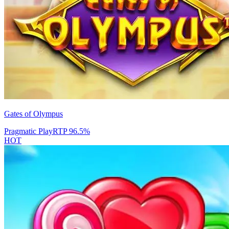
Gates of Olympus
Pragmatic Play
RTP
96.5
%
HOT