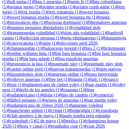
(
1
)
#
adt tarma
(
1
)
#
liga 1 apuestas
(
1
)
#
santa fe
(
1
)
#
liga colombiana
(
1
)
#
aviator juego
(
1
)
#
aviator reseña
(
1
)
#
aviator crash game
(
1
)
#
jetx
juego
(
1
)
#
jetx reseña
(
1
)
#
jetx estrategia
(
1
)
#
sweet bonanza
(
1
)
#
sweet bonanza reseña
(
1
)
#
sweet bonanza rtp
(
1
)
#
magic
(
1
)
#
pronosticos nba
(
1
)
#
borussia dortmund
(
1
)
#
libertadores apuestas
(
1
)
#
equipos peruanos libertadores
(
1
)
#
volatilidad slots
(
1
)
#
tragamonedas volatilidad
(
1
)
#
slots alta volatilidad
(
1
)
#
bankroll
casino
(
1
)
#
seleccion peruana
(
1
)
#
peru eliminatorias
(
1
)
#
blanquirroja
(
1
)
#
convocatoria
(
1
)
#
onpe
(
1
)
#
elecciones perú 2026
(
1
)
#
championship
(
1
)
#
baloncesto juvenil
(
1
)
#
liga 2
(
1
)
#
ticketmaster
(
1
)
#
robbie williams lima
(
1
)
#
big bass bonanza
(
1
)
#
big bass bonanza
reseña
(
1
)
#
big bass splash
(
1
)
#
liga española apuestas
(
1
)
#
pronosticos la liga
(
1
)
#
pragmatic play
(
1
)
#
pragmatic play slots
(
1
)
#
casino online perú
(
1
)
#
nuevas tragamonedas
(
1
)
#
slots nuevos
(
1
)
#
lanzamientos slots
(
1
)
#
apuestas online
(
1
)
#
bono bienvenida
(
1
)
#
rollover apuestas
(
1
)
#
free bet
(
1
)
#
miami
(
1
)
#
lafc
(
1
)
#
osasco
(
1
)
#
sesi
(
1
)
#
sudamericano de clubes voley
(
1
)
#
san martin
(
1
)
#
voley
peru
(
1
)
#
derbi de los angeles
(
1
)
#
osasuna
(
1
)
#
lima
(
1
)
#
sudamericano
(
1
)
#
dolar
(
1
)
#
tipo de cambio
(
1
)
#
comercio
(
1
)
#
fútbol peruano
(
1
)
#
sesgos de apuestas
(
1
)
#
san martin voley
(
1
)
#
sudamericano de clubes 2026
(
1
)
#
apuestas voleibol
(
1
)
#
manchester united
(
1
)
#
cristal
(
1
)
#
bodø/glimt
(
1
)
#
cronologia
(
1
)
#
club sportivo 2 de mayo
(
1
)
#
paulo londra peru entradas
(
1
)
#
casinohub
(
1
)
#
2 de mayo
(
1
)
#
benfica
(
1
)
#
champions league
2026
(
1
)
#
hora y canal
(
1
)
#
resultados coar
(
1
)
#
coar 2026