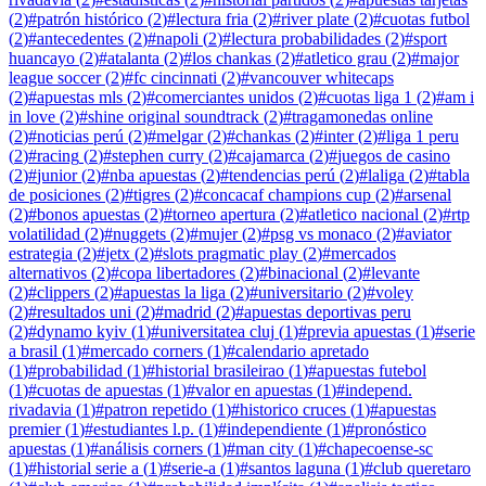
(
2
)
#
patrón histórico
(
2
)
#
lectura fria
(
2
)
#
river plate
(
2
)
#
cuotas futbol
(
2
)
#
antecedentes
(
2
)
#
napoli
(
2
)
#
lectura probabilidades
(
2
)
#
sport
huancayo
(
2
)
#
atalanta
(
2
)
#
los chankas
(
2
)
#
atletico grau
(
2
)
#
major
league soccer
(
2
)
#
fc cincinnati
(
2
)
#
vancouver whitecaps
(
2
)
#
apuestas mls
(
2
)
#
comerciantes unidos
(
2
)
#
cuotas liga 1
(
2
)
#
am i
in love
(
2
)
#
shine original soundtrack
(
2
)
#
tragamonedas online
(
2
)
#
noticias perú
(
2
)
#
melgar
(
2
)
#
chankas
(
2
)
#
inter
(
2
)
#
liga 1 peru
(
2
)
#
racing
(
2
)
#
stephen curry
(
2
)
#
cajamarca
(
2
)
#
juegos de casino
(
2
)
#
junior
(
2
)
#
nba apuestas
(
2
)
#
tendencias perú
(
2
)
#
laliga
(
2
)
#
tabla
de posiciones
(
2
)
#
tigres
(
2
)
#
concacaf champions cup
(
2
)
#
arsenal
(
2
)
#
bonos apuestas
(
2
)
#
torneo apertura
(
2
)
#
atletico nacional
(
2
)
#
rtp
volatilidad
(
2
)
#
nuggets
(
2
)
#
mujer
(
2
)
#
psg vs monaco
(
2
)
#
aviator
estrategia
(
2
)
#
jetx
(
2
)
#
slots pragmatic play
(
2
)
#
mercados
alternativos
(
2
)
#
copa libertadores
(
2
)
#
binacional
(
2
)
#
levante
(
2
)
#
clippers
(
2
)
#
apuestas la liga
(
2
)
#
universitario
(
2
)
#
voley
(
2
)
#
resultados uni
(
2
)
#
madrid
(
2
)
#
apuestas deportivas peru
(
2
)
#
dynamo kyiv
(
1
)
#
universitatea cluj
(
1
)
#
previa apuestas
(
1
)
#
serie
a brasil
(
1
)
#
mercado corners
(
1
)
#
calendario apretado
(
1
)
#
probabilidad
(
1
)
#
historial brasileirao
(
1
)
#
apuestas futebol
(
1
)
#
cuotas de apuestas
(
1
)
#
valor en apuestas
(
1
)
#
independ.
rivadavia
(
1
)
#
patron repetido
(
1
)
#
historico cruces
(
1
)
#
apuestas
premier
(
1
)
#
estudiantes l.p.
(
1
)
#
independiente
(
1
)
#
pronóstico
apuestas
(
1
)
#
análisis corners
(
1
)
#
man city
(
1
)
#
chapecoense-sc
(
1
)
#
historial serie a
(
1
)
#
serie-a
(
1
)
#
santos laguna
(
1
)
#
club queretaro