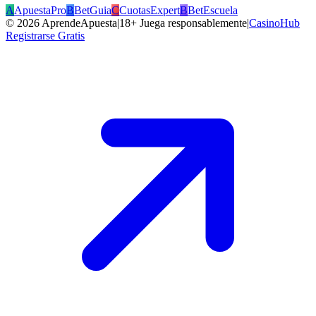
A
ApuestaPro
B
BetGuia
C
CuotasExpert
B
BetEscuela
©
2026
AprendeApuesta
|
18+ Juega responsablemente
|
CasinoHub
Registrarse Gratis