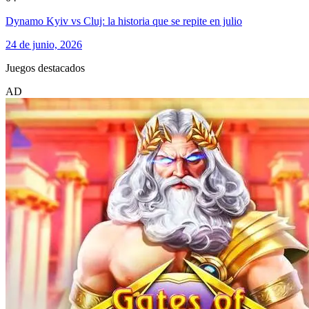
Dynamo Kyiv vs Cluj: la historia que se repite en julio
24 de junio, 2026
Juegos destacados
AD