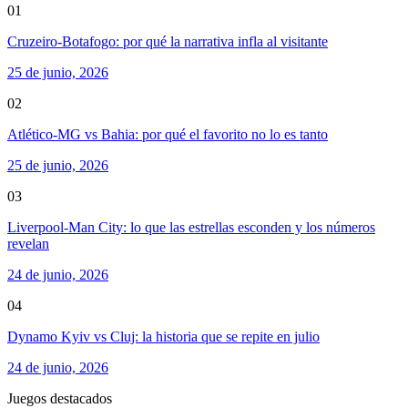
01
Cruzeiro-Botafogo: por qué la narrativa infla al visitante
25 de junio, 2026
02
Atlético-MG vs Bahia: por qué el favorito no lo es tanto
25 de junio, 2026
03
Liverpool-Man City: lo que las estrellas esconden y los números
revelan
24 de junio, 2026
04
Dynamo Kyiv vs Cluj: la historia que se repite en julio
24 de junio, 2026
Juegos destacados