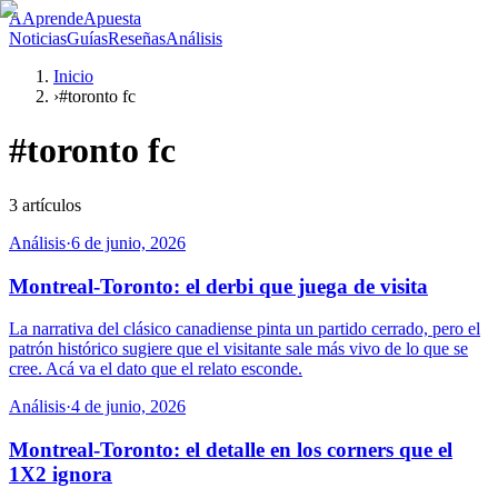
A
AprendeApuesta
Noticias
Guías
Reseñas
Análisis
Inicio
›
#toronto fc
#
toronto fc
3
artículos
Análisis
·
6 de junio, 2026
Montreal-Toronto: el derbi que juega de visita
La narrativa del clásico canadiense pinta un partido cerrado, pero el
patrón histórico sugiere que el visitante sale más vivo de lo que se
cree. Acá va el dato que el relato esconde.
Análisis
·
4 de junio, 2026
Montreal-Toronto: el detalle en los corners que el
1X2 ignora