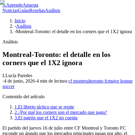
A
AprendeApuesta
Noticias
Guías
Reseñas
Análisis
Inicio
›
Análisis
›
Montreal-Toronto: el detalle en los corners que el 1X2 ignora
Análisis
Montreal-Toronto: el detalle en los
corners que el 1X2 ignora
L
Lucía Paredes
·
4 de junio, 2026
·
4 min
de lectura
·
cf montreal
toronto fc
major league
soccer
Contenido del artículo
1.
El libreto táctico que se repite
2.
¿Por qué los corners son el mercado que paga?
3.
El patrón que el 1X2 no cuenta
El partido del jueves 16 de julio entre CF Montreal y Toronto FC
esconde un ángulo que los mercados principales pasan por alto: el