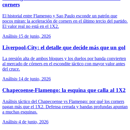
corners
El historial entre Flamengo y Sao Paulo esconde un patrón que
pocos miran: la aceleración de corners en el último tercio del partido.
El valor real no está en el 1X2.
Análisis
·
15 de junio, 2026
Liverpool-City: el detalle que decide más que un gol
La presión alta de ambos bloques y los duelos por banda convierten
al mercado de córners en el escondite táctico con mayor valor antes
del cruce.
Análisis
·
14 de junio, 2026
Chapecoense-Flamengo: la esquina que calla al 1X2
Análisis táctico del Chapecoense vs Flamengo: por qué los corners
pagan más que el 1X2. Defensa cerrada y bandas profundas apuntan
a muchas esquinas.
Análisis
·
4 de junio, 2026