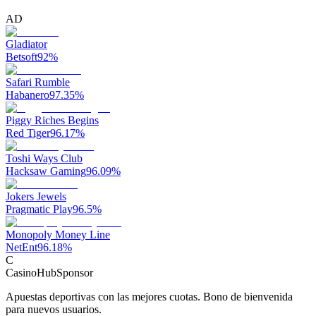
AD
Gladiator
Betsoft
92
%
Safari Rumble
Habanero
97.35
%
Piggy Riches Begins
Red Tiger
96.17
%
Toshi Ways Club
Hacksaw Gaming
96.09
%
Jokers Jewels
Pragmatic Play
96.5
%
Monopoly Money Line
NetEnt
96.18
%
C
CasinoHub
Sponsor
Apuestas deportivas con las mejores cuotas. Bono de bienvenida
para nuevos usuarios.