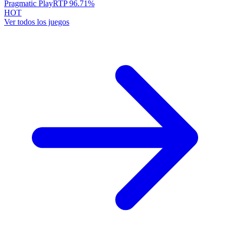
Pragmatic Play
RTP
96.71
%
HOT
Ver todos los juegos