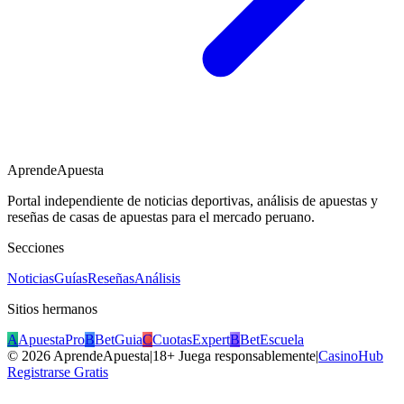
AprendeApuesta
Portal independiente de noticias deportivas, análisis de apuestas y
reseñas de casas de apuestas para el mercado peruano.
Secciones
Noticias
Guías
Reseñas
Análisis
Sitios hermanos
A
ApuestaPro
B
BetGuia
C
CuotasExpert
B
BetEscuela
©
2026
AprendeApuesta
|
18+ Juega responsablemente
|
CasinoHub
Registrarse Gratis