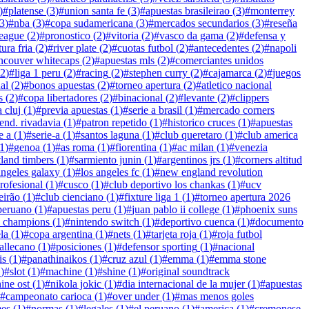
)
#
platense
(
3
)
#
union santa fe
(
3
)
#
apuestas brasileirao
(
3
)
#
monterrey
3
)
#
nba
(
3
)
#
copa sudamericana
(
3
)
#
mercados secundarios
(
3
)
#
reseña
league
(
2
)
#
pronostico
(
2
)
#
vitoria
(
2
)
#
vasco da gama
(
2
)
#
defensa y
tura fria
(
2
)
#
river plate
(
2
)
#
cuotas futbol
(
2
)
#
antecedentes
(
2
)
#
napoli
ncouver whitecaps
(
2
)
#
apuestas mls
(
2
)
#
comerciantes unidos
2
)
#
liga 1 peru
(
2
)
#
racing
(
2
)
#
stephen curry
(
2
)
#
cajamarca
(
2
)
#
juegos
al
(
2
)
#
bonos apuestas
(
2
)
#
torneo apertura
(
2
)
#
atletico nacional
s
(
2
)
#
copa libertadores
(
2
)
#
binacional
(
2
)
#
levante
(
2
)
#
clippers
a cluj
(
1
)
#
previa apuestas
(
1
)
#
serie a brasil
(
1
)
#
mercado corners
end. rivadavia
(
1
)
#
patron repetido
(
1
)
#
historico cruces
(
1
)
#
apuestas
e a
(
1
)
#
serie-a
(
1
)
#
santos laguna
(
1
)
#
club queretaro
(
1
)
#
club america
1
)
#
genoa
(
1
)
#
as roma
(
1
)
#
fiorentina
(
1
)
#
ac milan
(
1
)
#
venezia
tland timbers
(
1
)
#
sarmiento junin
(
1
)
#
argentinos jrs
(
1
)
#
corners altitud
angeles galaxy
(
1
)
#
los angeles fc
(
1
)
#
new england revolution
profesional
(
1
)
#
cusco
(
1
)
#
club deportivo los chankas
(
1
)
#
ucv
eirão
(
1
)
#
club cienciano
(
1
)
#
fixture liga 1
(
1
)
#
torneo apertura 2026
peruano
(
1
)
#
apuestas peru
(
1
)
#
juan pablo ii college
(
1
)
#
phoenix suns
 champions
(
1
)
#
nintendo switch
(
1
)
#
deportivo cuenca
(
1
)
#
documento
ela
(
1
)
#
copa argentina
(
1
)
#
nets
(
1
)
#
tarjeta roja
(
1
)
#
roja futbol
allecano
(
1
)
#
posiciones
(
1
)
#
defensor sporting
(
1
)
#
nacional
is
(
1
)
#
panathinaikos
(
1
)
#
cruz azul
(
1
)
#
emma
(
1
)
#
emma stone
1
)
#
slot
(
1
)
#
machine
(
1
)
#
shine
(
1
)
#
original soundtrack
hine ost
(
1
)
#
nikola jokic
(
1
)
#
dia internacional de la mujer
(
1
)
#
apuestas
#
campeonato carioca
(
1
)
#
over under
(
1
)
#
mas menos goles
mes
(
1
)
#
normas
(
1
)
#
legales
(
1
)
#
el peruano
(
1
)
#
america
(
1
)
#
cremonese