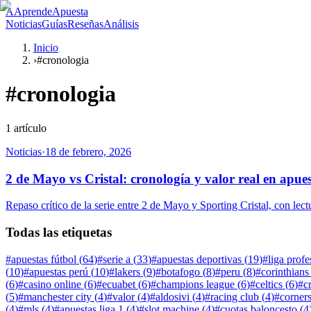
A
AprendeApuesta
Noticias
Guías
Reseñas
Análisis
Inicio
›
#cronologia
#
cronologia
1
artículo
Noticias
·
18 de febrero, 2026
2 de Mayo vs Cristal: cronología y valor real en apue
Repaso crítico de la serie entre 2 de Mayo y Sporting Cristal, con lec
Todas las etiquetas
#
apuestas fútbol
(
64
)
#
serie a
(
33
)
#
apuestas deportivas
(
19
)
#
liga profe
(
10
)
#
apuestas perú
(
10
)
#
lakers
(
9
)
#
botafogo
(
8
)
#
peru
(
8
)
#
corinthians
(
6
)
#
casino online
(
6
)
#
ecuabet
(
6
)
#
champions league
(
6
)
#
celtics
(
6
)
#
c
(
5
)
#
manchester city
(
4
)
#
valor
(
4
)
#
aldosivi
(
4
)
#
racing club
(
4
)
#
corner
(
4
)
#
mls
(
4
)
#
apuestas liga 1
(
4
)
#
slot machine
(
4
)
#
cuotas baloncesto
(
4