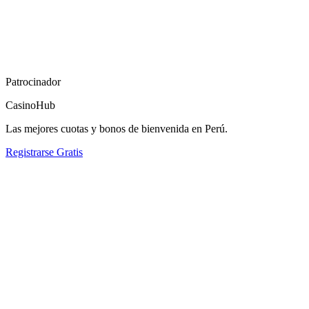
Patrocinador
CasinoHub
Las mejores cuotas y bonos de bienvenida en Perú.
Registrarse Gratis