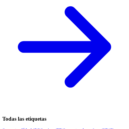
Todas las etiquetas