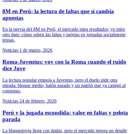
8M en Perú: la lectura de faltas que sí cambia
apuestas
En la previa del 8M en Perú, el mercado mira resultados; yo miro
otro dato: cómo suben las faltas y tarjetas en jornadas socialmente
tensas.
Noticias
·
1 de marzo, 2026
Roma-Juventus: voy con la Roma cuando el ruido
dice Juve
La lectura popular empuja a Juventus, pero el duelo pide otra
mirada: bloque medio, balón parado y un patrón que ya castigó al
consenso.
Noticias
·
24 de febrero, 2026
Perú y la jugada escondida: valor en faltas y pelota
parada
La blanquirroja llega con dudas, pero el mercado ignora un detalle