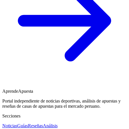
AprendeApuesta
Portal independiente de noticias deportivas, análisis de apuestas y
reseñas de casas de apuestas para el mercado peruano.
Secciones
Noticias
Guías
Reseñas
Análisis