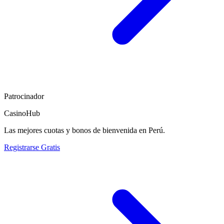
Patrocinador
CasinoHub
Las mejores cuotas y bonos de bienvenida en Perú.
Registrarse Gratis