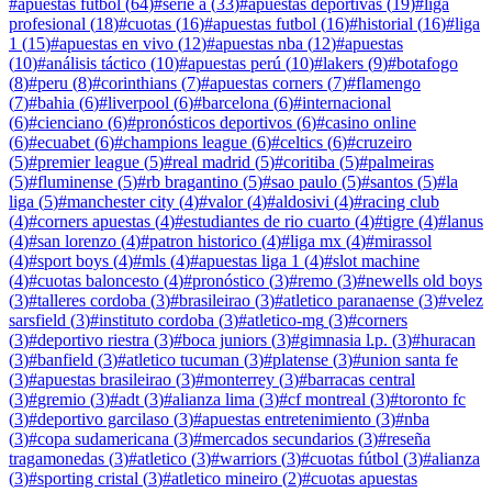
#
apuestas fútbol
(
64
)
#
serie a
(
33
)
#
apuestas deportivas
(
19
)
#
liga
profesional
(
18
)
#
cuotas
(
16
)
#
apuestas futbol
(
16
)
#
historial
(
16
)
#
liga
1
(
15
)
#
apuestas en vivo
(
12
)
#
apuestas nba
(
12
)
#
apuestas
(
10
)
#
análisis táctico
(
10
)
#
apuestas perú
(
10
)
#
lakers
(
9
)
#
botafogo
(
8
)
#
peru
(
8
)
#
corinthians
(
7
)
#
apuestas corners
(
7
)
#
flamengo
(
7
)
#
bahia
(
6
)
#
liverpool
(
6
)
#
barcelona
(
6
)
#
internacional
(
6
)
#
cienciano
(
6
)
#
pronósticos deportivos
(
6
)
#
casino online
(
6
)
#
ecuabet
(
6
)
#
champions league
(
6
)
#
celtics
(
6
)
#
cruzeiro
(
5
)
#
premier league
(
5
)
#
real madrid
(
5
)
#
coritiba
(
5
)
#
palmeiras
(
5
)
#
fluminense
(
5
)
#
rb bragantino
(
5
)
#
sao paulo
(
5
)
#
santos
(
5
)
#
la
liga
(
5
)
#
manchester city
(
4
)
#
valor
(
4
)
#
aldosivi
(
4
)
#
racing club
(
4
)
#
corners apuestas
(
4
)
#
estudiantes de rio cuarto
(
4
)
#
tigre
(
4
)
#
lanus
(
4
)
#
san lorenzo
(
4
)
#
patron historico
(
4
)
#
liga mx
(
4
)
#
mirassol
(
4
)
#
sport boys
(
4
)
#
mls
(
4
)
#
apuestas liga 1
(
4
)
#
slot machine
(
4
)
#
cuotas baloncesto
(
4
)
#
pronóstico
(
3
)
#
remo
(
3
)
#
newells old boys
(
3
)
#
talleres cordoba
(
3
)
#
brasileirao
(
3
)
#
atletico paranaense
(
3
)
#
velez
sarsfield
(
3
)
#
instituto cordoba
(
3
)
#
atletico-mg
(
3
)
#
corners
(
3
)
#
deportivo riestra
(
3
)
#
boca juniors
(
3
)
#
gimnasia l.p.
(
3
)
#
huracan
(
3
)
#
banfield
(
3
)
#
atletico tucuman
(
3
)
#
platense
(
3
)
#
union santa fe
(
3
)
#
apuestas brasileirao
(
3
)
#
monterrey
(
3
)
#
barracas central
(
3
)
#
gremio
(
3
)
#
adt
(
3
)
#
alianza lima
(
3
)
#
cf montreal
(
3
)
#
toronto fc
(
3
)
#
deportivo garcilaso
(
3
)
#
apuestas entretenimiento
(
3
)
#
nba
(
3
)
#
copa sudamericana
(
3
)
#
mercados secundarios
(
3
)
#
reseña
tragamonedas
(
3
)
#
atletico
(
3
)
#
warriors
(
3
)
#
cuotas fútbol
(
3
)
#
alianza
(
3
)
#
sporting cristal
(
3
)
#
atletico mineiro
(
2
)
#
cuotas apuestas