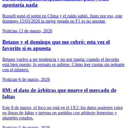
apostaría nada
Russell ganó el sprint en China y el ruido subió. Justo por eso, este
domingo 15/03/2026 la mejor jugada en F1 es no apostar.
Noticias
·
13 de marzo, 2026
Betano y el domingo que me cobró: esta vez el
favorito sí es apuesta
Betano vuelve a ser tendencia y no por magia: cuando el favorito
está bien puesto, lo sensato es subirse. Cómo leer cuotas sin pelearte
con el número.
Noticias
·
6 de marzo, 2026
8M: el dato de árbitras que mueve el mercado de
faltas
Este 8 de marzo, el foco no está en el 1X2: los datos sugieren valor
en líneas de faltas y tarjetas en partidos con arbitraje femenino y
planteles rotados.
Noticias
·
5 de marzo, 2026