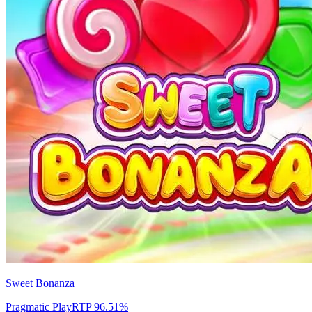
Sweet Bonanza
Pragmatic Play
RTP
96.51
%