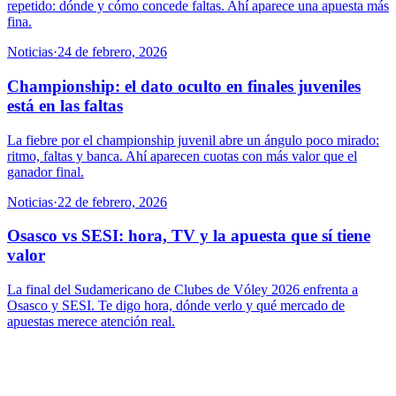
repetido: dónde y cómo concede faltas. Ahí aparece una apuesta más
fina.
Noticias
·
24 de febrero, 2026
Championship: el dato oculto en finales juveniles
está en las faltas
La fiebre por el championship juvenil abre un ángulo poco mirado:
ritmo, faltas y banca. Ahí aparecen cuotas con más valor que el
ganador final.
Noticias
·
22 de febrero, 2026
Osasco vs SESI: hora, TV y la apuesta que sí tiene
valor
La final del Sudamericano de Clubes de Vóley 2026 enfrenta a
Osasco y SESI. Te digo hora, dónde verlo y qué mercado de
apuestas merece atención real.