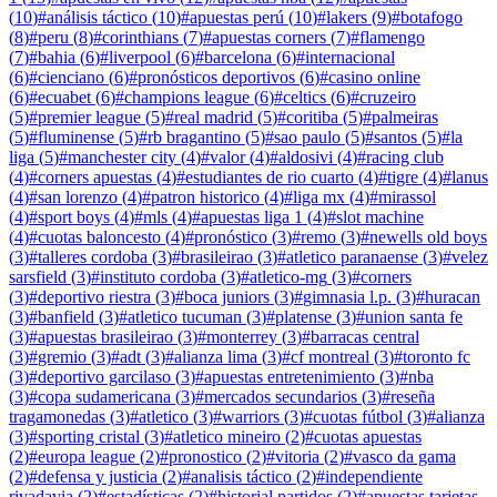
(
10
)
#
análisis táctico
(
10
)
#
apuestas perú
(
10
)
#
lakers
(
9
)
#
botafogo
(
8
)
#
peru
(
8
)
#
corinthians
(
7
)
#
apuestas corners
(
7
)
#
flamengo
(
7
)
#
bahia
(
6
)
#
liverpool
(
6
)
#
barcelona
(
6
)
#
internacional
(
6
)
#
cienciano
(
6
)
#
pronósticos deportivos
(
6
)
#
casino online
(
6
)
#
ecuabet
(
6
)
#
champions league
(
6
)
#
celtics
(
6
)
#
cruzeiro
(
5
)
#
premier league
(
5
)
#
real madrid
(
5
)
#
coritiba
(
5
)
#
palmeiras
(
5
)
#
fluminense
(
5
)
#
rb bragantino
(
5
)
#
sao paulo
(
5
)
#
santos
(
5
)
#
la
liga
(
5
)
#
manchester city
(
4
)
#
valor
(
4
)
#
aldosivi
(
4
)
#
racing club
(
4
)
#
corners apuestas
(
4
)
#
estudiantes de rio cuarto
(
4
)
#
tigre
(
4
)
#
lanus
(
4
)
#
san lorenzo
(
4
)
#
patron historico
(
4
)
#
liga mx
(
4
)
#
mirassol
(
4
)
#
sport boys
(
4
)
#
mls
(
4
)
#
apuestas liga 1
(
4
)
#
slot machine
(
4
)
#
cuotas baloncesto
(
4
)
#
pronóstico
(
3
)
#
remo
(
3
)
#
newells old boys
(
3
)
#
talleres cordoba
(
3
)
#
brasileirao
(
3
)
#
atletico paranaense
(
3
)
#
velez
sarsfield
(
3
)
#
instituto cordoba
(
3
)
#
atletico-mg
(
3
)
#
corners
(
3
)
#
deportivo riestra
(
3
)
#
boca juniors
(
3
)
#
gimnasia l.p.
(
3
)
#
huracan
(
3
)
#
banfield
(
3
)
#
atletico tucuman
(
3
)
#
platense
(
3
)
#
union santa fe
(
3
)
#
apuestas brasileirao
(
3
)
#
monterrey
(
3
)
#
barracas central
(
3
)
#
gremio
(
3
)
#
adt
(
3
)
#
alianza lima
(
3
)
#
cf montreal
(
3
)
#
toronto fc
(
3
)
#
deportivo garcilaso
(
3
)
#
apuestas entretenimiento
(
3
)
#
nba
(
3
)
#
copa sudamericana
(
3
)
#
mercados secundarios
(
3
)
#
reseña
tragamonedas
(
3
)
#
atletico
(
3
)
#
warriors
(
3
)
#
cuotas fútbol
(
3
)
#
alianza
(
3
)
#
sporting cristal
(
3
)
#
atletico mineiro
(
2
)
#
cuotas apuestas
(
2
)
#
europa league
(
2
)
#
pronostico
(
2
)
#
vitoria
(
2
)
#
vasco da gama
(
2
)
#
defensa y justicia
(
2
)
#
analisis táctico
(
2
)
#
independiente
rivadavia
(
2
)
#
estadísticas
(
2
)
#
historial partidos
(
2
)
#
apuestas tarjetas