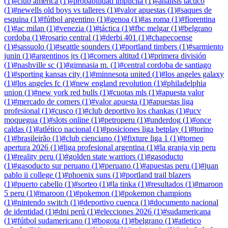
(
1
)
#
club america
(
1
)
#
probabilidad implícita
(
1
)
#
analisis tactico
(
1
)
#
newells old boys vs talleres
(
1
)
#
valor apuestas
(
1
)
#
saques de
esquina
(
1
)
#
fútbol argentino
(
1
)
#
genoa
(
1
)
#
as roma
(
1
)
#
fiorentina
(
1
)
#
ac milan
(
1
)
#
venezia
(
1
)
#
táctica
(
1
)
#
fbc melgar
(
1
)
#
belgrano
cordoba
(
1
)
#
rosario central
(
1
)
#
derbi 401
(
1
)
#
chapecoense
(
1
)
#
sassuolo
(
1
)
#
seattle sounders
(
1
)
#
portland timbers
(
1
)
#
sarmiento
junin
(
1
)
#
argentinos jrs
(
1
)
#
corners altitud
(
1
)
#
primera división
(
1
)
#
nashville sc
(
1
)
#
gimnasia m.
(
1
)
#
central cordoba de santiago
(
1
)
#
sporting kansas city
(
1
)
#
minnesota united
(
1
)
#
los angeles galaxy
(
1
)
#
los angeles fc
(
1
)
#
new england revolution
(
1
)
#
philadelphia
union
(
1
)
#
new york red bulls
(
1
)
#
cuotas mls
(
1
)
#
apuesta valor
(
1
)
#
mercado de corners
(
1
)
#
valor apuesta
(
1
)
#
apuestas liga
profesional
(
1
)
#
cusco
(
1
)
#
club deportivo los chankas
(
1
)
#
ucv
moquegua
(
1
)
#
slots online
(
1
)
#
petroperu
(
1
)
#
underdog
(
1
)
#
once
caldas
(
1
)
#
atlético nacional
(
1
)
#
posiciones liga betplay
(
1
)
#
torino
(
1
)
#
brasileirão
(
1
)
#
club cienciano
(
1
)
#
fixture liga 1
(
1
)
#
torneo
apertura 2026
(
1
)
#
liga profesional argentina
(
1
)
#
la granja vip peru
(
1
)
#
reality peru
(
1
)
#
golden state warriors
(
1
)
#
gasoducto
(
1
)
#
gasoducto sur peruano
(
1
)
#
peruano
(
1
)
#
apuestas peru
(
1
)
#
juan
pablo ii college
(
1
)
#
phoenix suns
(
1
)
#
portland trail blazers
(
1
)
#
puerto cabello
(
1
)
#
sorteo
(
1
)
#
la tinka
(
1
)
#
resultados
(
1
)
#
maroon
5 peru
(
1
)
#
maroon
(
1
)
#
pokemon
(
1
)
#
pokemon champions
(
1
)
#
nintendo switch
(
1
)
#
deportivo cuenca
(
1
)
#
documento nacional
de identidad
(
1
)
#
dni perú
(
1
)
#
elecciones 2026
(
1
)
#
sudamericana
(
1
)
#
fútbol sudamericano
(
1
)
#
bogota
(
1
)
#
belgrano
(
1
)
#
atletico