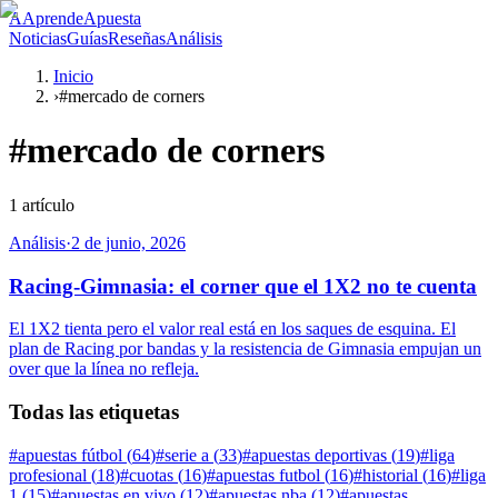
A
AprendeApuesta
Noticias
Guías
Reseñas
Análisis
Inicio
›
#mercado de corners
#
mercado de corners
1
artículo
Análisis
·
2 de junio, 2026
Racing-Gimnasia: el corner que el 1X2 no te cuenta
El 1X2 tienta pero el valor real está en los saques de esquina. El
plan de Racing por bandas y la resistencia de Gimnasia empujan un
over que la línea no refleja.
Todas las etiquetas
#
apuestas fútbol
(
64
)
#
serie a
(
33
)
#
apuestas deportivas
(
19
)
#
liga
profesional
(
18
)
#
cuotas
(
16
)
#
apuestas futbol
(
16
)
#
historial
(
16
)
#
liga
1
(
15
)
#
apuestas en vivo
(
12
)
#
apuestas nba
(
12
)
#
apuestas