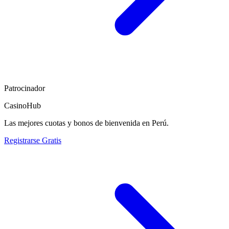
Patrocinador
CasinoHub
Las mejores cuotas y bonos de bienvenida en Perú.
Registrarse Gratis