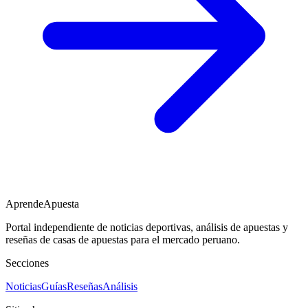
AprendeApuesta
Portal independiente de noticias deportivas, análisis de apuestas y
reseñas de casas de apuestas para el mercado peruano.
Secciones
Noticias
Guías
Reseñas
Análisis