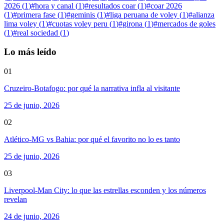
2026
(
1
)
#
hora y canal
(
1
)
#
resultados coar
(
1
)
#
coar 2026
(
1
)
#
primera fase
(
1
)
#
geminis
(
1
)
#
liga peruana de voley
(
1
)
#
alianza
lima voley
(
1
)
#
cuotas voley peru
(
1
)
#
girona
(
1
)
#
mercados de goles
(
1
)
#
real sociedad
(
1
)
Lo más leído
01
Cruzeiro-Botafogo: por qué la narrativa infla al visitante
25 de junio, 2026
02
Atlético-MG vs Bahia: por qué el favorito no lo es tanto
25 de junio, 2026
03
Liverpool-Man City: lo que las estrellas esconden y los números
revelan
24 de junio, 2026