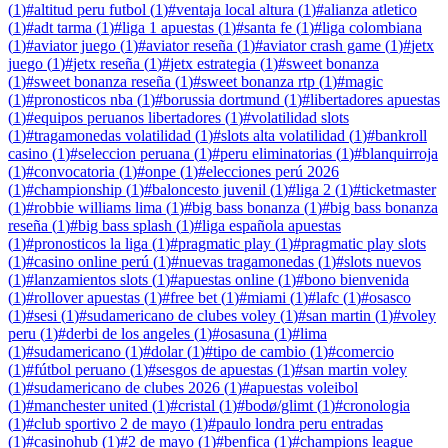
(
1
)
#
altitud peru futbol
(
1
)
#
ventaja local altura
(
1
)
#
alianza atletico
(
1
)
#
adt tarma
(
1
)
#
liga 1 apuestas
(
1
)
#
santa fe
(
1
)
#
liga colombiana
(
1
)
#
aviator juego
(
1
)
#
aviator reseña
(
1
)
#
aviator crash game
(
1
)
#
jetx
juego
(
1
)
#
jetx reseña
(
1
)
#
jetx estrategia
(
1
)
#
sweet bonanza
(
1
)
#
sweet bonanza reseña
(
1
)
#
sweet bonanza rtp
(
1
)
#
magic
(
1
)
#
pronosticos nba
(
1
)
#
borussia dortmund
(
1
)
#
libertadores apuestas
(
1
)
#
equipos peruanos libertadores
(
1
)
#
volatilidad slots
(
1
)
#
tragamonedas volatilidad
(
1
)
#
slots alta volatilidad
(
1
)
#
bankroll
casino
(
1
)
#
seleccion peruana
(
1
)
#
peru eliminatorias
(
1
)
#
blanquirroja
(
1
)
#
convocatoria
(
1
)
#
onpe
(
1
)
#
elecciones perú 2026
(
1
)
#
championship
(
1
)
#
baloncesto juvenil
(
1
)
#
liga 2
(
1
)
#
ticketmaster
(
1
)
#
robbie williams lima
(
1
)
#
big bass bonanza
(
1
)
#
big bass bonanza
reseña
(
1
)
#
big bass splash
(
1
)
#
liga española apuestas
(
1
)
#
pronosticos la liga
(
1
)
#
pragmatic play
(
1
)
#
pragmatic play slots
(
1
)
#
casino online perú
(
1
)
#
nuevas tragamonedas
(
1
)
#
slots nuevos
(
1
)
#
lanzamientos slots
(
1
)
#
apuestas online
(
1
)
#
bono bienvenida
(
1
)
#
rollover apuestas
(
1
)
#
free bet
(
1
)
#
miami
(
1
)
#
lafc
(
1
)
#
osasco
(
1
)
#
sesi
(
1
)
#
sudamericano de clubes voley
(
1
)
#
san martin
(
1
)
#
voley
peru
(
1
)
#
derbi de los angeles
(
1
)
#
osasuna
(
1
)
#
lima
(
1
)
#
sudamericano
(
1
)
#
dolar
(
1
)
#
tipo de cambio
(
1
)
#
comercio
(
1
)
#
fútbol peruano
(
1
)
#
sesgos de apuestas
(
1
)
#
san martin voley
(
1
)
#
sudamericano de clubes 2026
(
1
)
#
apuestas voleibol
(
1
)
#
manchester united
(
1
)
#
cristal
(
1
)
#
bodø/glimt
(
1
)
#
cronologia
(
1
)
#
club sportivo 2 de mayo
(
1
)
#
paulo londra peru entradas
(
1
)
#
casinohub
(
1
)
#
2 de mayo
(
1
)
#
benfica
(
1
)
#
champions league