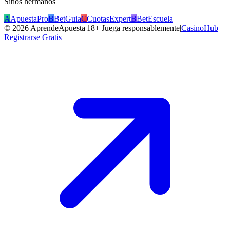
Sitios hermanos
A
ApuestaPro
B
BetGuia
C
CuotasExpert
B
BetEscuela
©
2026
AprendeApuesta
|
18+ Juega responsablemente
|
CasinoHub
Registrarse Gratis