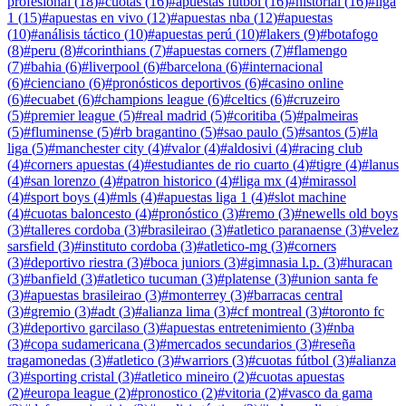
profesional
(
18
)
#
cuotas
(
16
)
#
apuestas futbol
(
16
)
#
historial
(
16
)
#
liga
1
(
15
)
#
apuestas en vivo
(
12
)
#
apuestas nba
(
12
)
#
apuestas
(
10
)
#
análisis táctico
(
10
)
#
apuestas perú
(
10
)
#
lakers
(
9
)
#
botafogo
(
8
)
#
peru
(
8
)
#
corinthians
(
7
)
#
apuestas corners
(
7
)
#
flamengo
(
7
)
#
bahia
(
6
)
#
liverpool
(
6
)
#
barcelona
(
6
)
#
internacional
(
6
)
#
cienciano
(
6
)
#
pronósticos deportivos
(
6
)
#
casino online
(
6
)
#
ecuabet
(
6
)
#
champions league
(
6
)
#
celtics
(
6
)
#
cruzeiro
(
5
)
#
premier league
(
5
)
#
real madrid
(
5
)
#
coritiba
(
5
)
#
palmeiras
(
5
)
#
fluminense
(
5
)
#
rb bragantino
(
5
)
#
sao paulo
(
5
)
#
santos
(
5
)
#
la
liga
(
5
)
#
manchester city
(
4
)
#
valor
(
4
)
#
aldosivi
(
4
)
#
racing club
(
4
)
#
corners apuestas
(
4
)
#
estudiantes de rio cuarto
(
4
)
#
tigre
(
4
)
#
lanus
(
4
)
#
san lorenzo
(
4
)
#
patron historico
(
4
)
#
liga mx
(
4
)
#
mirassol
(
4
)
#
sport boys
(
4
)
#
mls
(
4
)
#
apuestas liga 1
(
4
)
#
slot machine
(
4
)
#
cuotas baloncesto
(
4
)
#
pronóstico
(
3
)
#
remo
(
3
)
#
newells old boys
(
3
)
#
talleres cordoba
(
3
)
#
brasileirao
(
3
)
#
atletico paranaense
(
3
)
#
velez
sarsfield
(
3
)
#
instituto cordoba
(
3
)
#
atletico-mg
(
3
)
#
corners
(
3
)
#
deportivo riestra
(
3
)
#
boca juniors
(
3
)
#
gimnasia l.p.
(
3
)
#
huracan
(
3
)
#
banfield
(
3
)
#
atletico tucuman
(
3
)
#
platense
(
3
)
#
union santa fe
(
3
)
#
apuestas brasileirao
(
3
)
#
monterrey
(
3
)
#
barracas central
(
3
)
#
gremio
(
3
)
#
adt
(
3
)
#
alianza lima
(
3
)
#
cf montreal
(
3
)
#
toronto fc
(
3
)
#
deportivo garcilaso
(
3
)
#
apuestas entretenimiento
(
3
)
#
nba
(
3
)
#
copa sudamericana
(
3
)
#
mercados secundarios
(
3
)
#
reseña
tragamonedas
(
3
)
#
atletico
(
3
)
#
warriors
(
3
)
#
cuotas fútbol
(
3
)
#
alianza
(
3
)
#
sporting cristal
(
3
)
#
atletico mineiro
(
2
)
#
cuotas apuestas
(
2
)
#
europa league
(
2
)
#
pronostico
(
2
)
#
vitoria
(
2
)
#
vasco da gama