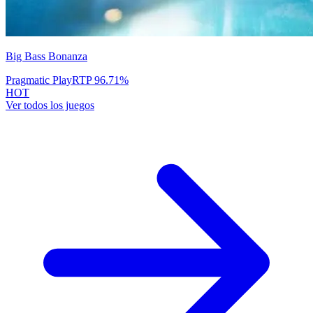
Big Bass Bonanza
Pragmatic Play
RTP
96.71
%
HOT
Ver todos los juegos