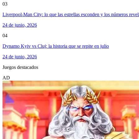
03
Liverpool-Man City: lo que las estrellas esconden y los números reve
24 de junio, 2026
04
Dynamo Kyiv vs Cluj: la historia que se repite en julio
24 de junio, 2026
Juegos destacados
AD