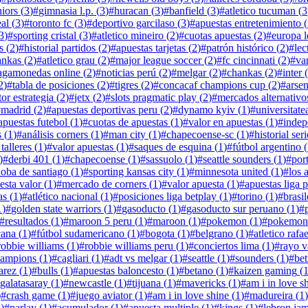
niors
(
3
)
#
gimnasia l.p.
(
3
)
#
huracan
(
3
)
#
banfield
(
3
)
#
atletico tucuman
(
3
eal
(
3
)
#
toronto fc
(
3
)
#
deportivo garcilaso
(
3
)
#
apuestas entretenimiento
(
3
)
#
sporting cristal
(
3
)
#
atletico mineiro
(
2
)
#
cuotas apuestas
(
2
)
#
europa 
s
(
2
)
#
historial partidos
(
2
)
#
apuestas tarjetas
(
2
)
#
patrón histórico
(
2
)
#
lec
ankas
(
2
)
#
atletico grau
(
2
)
#
major league soccer
(
2
)
#
fc cincinnati
(
2
)
#
va
ragamonedas online
(
2
)
#
noticias perú
(
2
)
#
melgar
(
2
)
#
chankas
(
2
)
#
inter
(
2
)
#
tabla de posiciones
(
2
)
#
tigres
(
2
)
#
concacaf champions cup
(
2
)
#
arsen
tor estrategia
(
2
)
#
jetx
(
2
)
#
slots pragmatic play
(
2
)
#
mercados alternativo
#
madrid
(
2
)
#
apuestas deportivas peru
(
2
)
#
dynamo kyiv
(
1
)
#
universitate
apuestas futebol
(
1
)
#
cuotas de apuestas
(
1
)
#
valor en apuestas
(
1
)
#
indep
s
(
1
)
#
análisis corners
(
1
)
#
man city
(
1
)
#
chapecoense-sc
(
1
)
#
historial seri
talleres
(
1
)
#
valor apuestas
(
1
)
#
saques de esquina
(
1
)
#
fútbol argentino
(
)
#
derbi 401
(
1
)
#
chapecoense
(
1
)
#
sassuolo
(
1
)
#
seattle sounders
(
1
)
#
por
doba de santiago
(
1
)
#
sporting kansas city
(
1
)
#
minnesota united
(
1
)
#
los 
esta valor
(
1
)
#
mercado de corners
(
1
)
#
valor apuesta
(
1
)
#
apuestas liga 
as
(
1
)
#
atlético nacional
(
1
)
#
posiciones liga betplay
(
1
)
#
torino
(
1
)
#
brasil
1
)
#
golden state warriors
(
1
)
#
gasoducto
(
1
)
#
gasoducto sur peruano
(
1
)
#
#
resultados
(
1
)
#
maroon 5 peru
(
1
)
#
maroon
(
1
)
#
pokemon
(
1
)
#
pokemon
cana
(
1
)
#
fútbol sudamericano
(
1
)
#
bogota
(
1
)
#
belgrano
(
1
)
#
atletico rafa
robbie williams
(
1
)
#
robbie williams peru
(
1
)
#
conciertos lima
(
1
)
#
rayo v
hampions
(
1
)
#
cagliari
(
1
)
#
adt vs melgar
(
1
)
#
seattle
(
1
)
#
sounders
(
1
)
#
bet
arez
(
1
)
#
bulls
(
1
)
#
apuestas baloncesto
(
1
)
#
betano
(
1
)
#
kaizen gaming
(
galatasaray
(
1
)
#
newcastle
(
1
)
#
tijuana
(
1
)
#
mavericks
(
1
)
#
am i in love s
)
#
crash game
(
1
)
#
juego aviator
(
1
)
#
am i in love shine
(
1
)
#
madureira
(
1
)
1
)
#
parlay
(
1
)
#
acumulador
(
1
)
#
apuesta multiple
(
1
)
#
kings
(
1
)
#
lebron ja