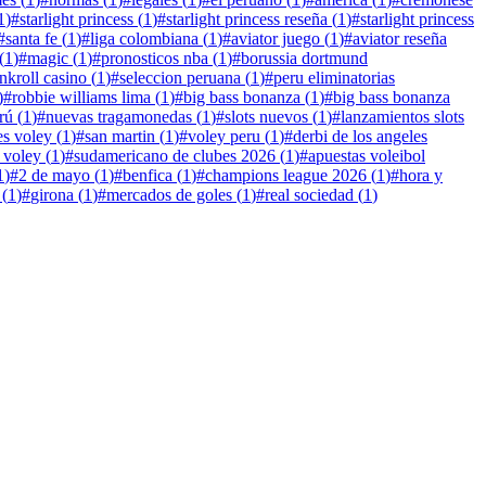
1
)
#
starlight princess
(
1
)
#
starlight princess reseña
(
1
)
#
starlight princess
#
santa fe
(
1
)
#
liga colombiana
(
1
)
#
aviator juego
(
1
)
#
aviator reseña
(
1
)
#
magic
(
1
)
#
pronosticos nba
(
1
)
#
borussia dortmund
nkroll casino
(
1
)
#
seleccion peruana
(
1
)
#
peru eliminatorias
)
#
robbie williams lima
(
1
)
#
big bass bonanza
(
1
)
#
big bass bonanza
rú
(
1
)
#
nuevas tragamonedas
(
1
)
#
slots nuevos
(
1
)
#
lanzamientos slots
es voley
(
1
)
#
san martin
(
1
)
#
voley peru
(
1
)
#
derbi de los angeles
 voley
(
1
)
#
sudamericano de clubes 2026
(
1
)
#
apuestas voleibol
1
)
#
2 de mayo
(
1
)
#
benfica
(
1
)
#
champions league 2026
(
1
)
#
hora y
(
1
)
#
girona
(
1
)
#
mercados de goles
(
1
)
#
real sociedad
(
1
)