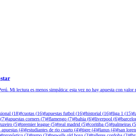
ostar
 Perú. Mi lectura es menos simpática: esta vez no hay apuesta con valor r
sional
(
18
)
#
cuotas
(
16
)
#
apuestas futbol
(
16
)
#
historial
(
16
)
#
liga 1
(
15
)
#
(
7
)
#
apuestas corners
(
7
)
#
flamengo
(
7
)
#
bahia
(
6
)
#
liverpool
(
6
)
#
barcelo
ruzeiro
(
5
)
#
premier league
(
5
)
#
real madrid
(
5
)
#
coritiba
(
5
)
#
palmeiras
(
5
s apuestas
(
4
)
#
estudiantes de rio cuarto
(
4
)
#
tigre
(
4
)
#
lanus
(
4
)
#
san lore
)
#
pronóstico
(
3
)
#
remo
(
3
)
#
newells old boys
(
3
)
#
talleres cordoba
(
3
)
#
br