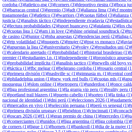
cordoba
(
3
)
#
atletico-mg
(
3
)
#
corners
(
3
)
#
deportivo riestra
(
3
)
#
boca ju
(
3
)
#
barracas central
(
3
)
#
gremio
(
3
)
#
adt
(
3
)
#
alianza lima
(
3
)
#
cf montr
tragamonedas
(
3
)
#
atletico
(
3
)
#
warriors
(
3
)
#
cuotas fútbol
(
3
)
#
alianza
(
justicia
(
2
)
#
analisis táctico
(
2
)
#
independiente rivadavia
(
2
)
#
estadística
(
2
)
#
lectura probabilidades
(
2
)
#
sport huancayo
(
2
)
#
atalanta
(
2
)
#
los ch
(
2
)
#
cuotas liga 1
(
2
)
#
am i in love
(
2
)
#
shine original soundtrack
(
2
)
#
t
de casino
(
2
)
#
junior
(
2
)
#
nba apuestas
(
2
)
#
tendencias perú
(
2
)
#
laliga
(
(
2
)
#
rtp volatilidad
(
2
)
#
nuggets
(
2
)
#
mujer
(
2
)
#
psg vs monaco
(
2
)
#
avia
(
2
)
#
apuestas la liga
(
2
)
#
universitario
(
2
)
#
voley
(
2
)
#
resultados uni
(
2
)
(
1
)
#
calendario apretado
(
1
)
#
probabilidad
(
1
)
#
historial brasileirao
(
1
)
#
premier
(
1
)
#
estudiantes l.p.
(
1
)
#
independiente
(
1
)
#
pronóstico apuesta
(
1
)
#
probabilidad implícita
(
1
)
#
analisis tactico
(
1
)
#
newells old boys vs 
(
1
)
#
táctica
(
1
)
#
fbc melgar
(
1
)
#
belgrano cordoba
(
1
)
#
rosario central
(
1
(
1
)
#
primera división
(
1
)
#
nashville sc
(
1
)
#
gimnasia m.
(
1
)
#
central cor
(
1
)
#
philadelphia union
(
1
)
#
new york red bulls
(
1
)
#
cuotas mls
(
1
)
#
apu
moquegua
(
1
)
#
slots online
(
1
)
#
petroperu
(
1
)
#
underdog
(
1
)
#
once cald
(
1
)
#
liga profesional argentina
(
1
)
#
la granja vip peru
(
1
)
#
reality peru
(
(
1
)
#
portland trail blazers
(
1
)
#
puerto cabello
(
1
)
#
sorteo
(
1
)
#
la tinka
(
1
)
nacional de identidad
(
1
)
#
dni perú
(
1
)
#
elecciones 2026
(
1
)
#
sudameri
(
1
)
#
mercados en vivo
(
1
)
#
selección peruana
(
1
)
#
perú vs senegal
(
1
)
#
(
1
)
#
primera división uruguay
(
1
)
#
brighton
(
1
)
#
cincinnati
(
1
)
#
concac
(
1
)
#
oscars 2026
(
1
)
#
f1
(
1
)
#
gran premio de china
(
1
)
#
mercedes
(
1
)
#
ju
(
1
)
#
comerciantes
(
1
)
#
unidos
(
1
)
#
liga argentina
(
1
)
#
liga colombia
(
1
)
#
de corners
(
1
)
#
ligue 1
(
1
)
#
hornets
(
1
)
#
bankroll
(
1
)
#
dia de la mujer
(
1
(
1
)
#
apuestas goles
(
1
)
#
over 2.5
(
1
)
#
barca
(
1
)
#
apuestas combinadas
(