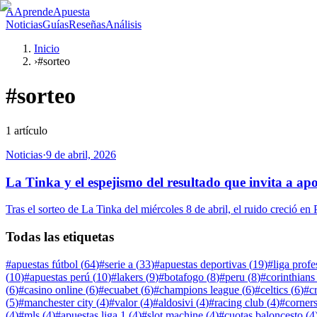
A
AprendeApuesta
Noticias
Guías
Reseñas
Análisis
Inicio
›
#sorteo
#
sorteo
1
artículo
Noticias
·
9 de abril, 2026
La Tinka y el espejismo del resultado que invita a ap
Tras el sorteo de La Tinka del miércoles 8 de abril, el ruido creció en
Todas las etiquetas
#
apuestas fútbol
(
64
)
#
serie a
(
33
)
#
apuestas deportivas
(
19
)
#
liga profe
(
10
)
#
apuestas perú
(
10
)
#
lakers
(
9
)
#
botafogo
(
8
)
#
peru
(
8
)
#
corinthians
(
6
)
#
casino online
(
6
)
#
ecuabet
(
6
)
#
champions league
(
6
)
#
celtics
(
6
)
#
c
(
5
)
#
manchester city
(
4
)
#
valor
(
4
)
#
aldosivi
(
4
)
#
racing club
(
4
)
#
corner
(
4
)
#
mls
(
4
)
#
apuestas liga 1
(
4
)
#
slot machine
(
4
)
#
cuotas baloncesto
(
4