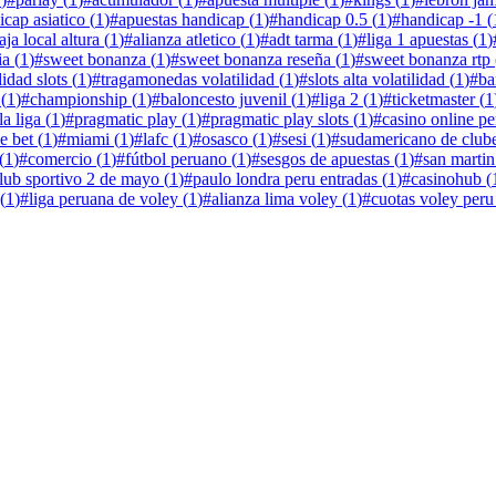
icap asiatico
(
1
)
#
apuestas handicap
(
1
)
#
handicap 0.5
(
1
)
#
handicap -1
(
aja local altura
(
1
)
#
alianza atletico
(
1
)
#
adt tarma
(
1
)
#
liga 1 apuestas
(
1
)
ia
(
1
)
#
sweet bonanza
(
1
)
#
sweet bonanza reseña
(
1
)
#
sweet bonanza rtp
lidad slots
(
1
)
#
tragamonedas volatilidad
(
1
)
#
slots alta volatilidad
(
1
)
#
ba
(
1
)
#
championship
(
1
)
#
baloncesto juvenil
(
1
)
#
liga 2
(
1
)
#
ticketmaster
(
1
la liga
(
1
)
#
pragmatic play
(
1
)
#
pragmatic play slots
(
1
)
#
casino online pe
ee bet
(
1
)
#
miami
(
1
)
#
lafc
(
1
)
#
osasco
(
1
)
#
sesi
(
1
)
#
sudamericano de club
(
1
)
#
comercio
(
1
)
#
fútbol peruano
(
1
)
#
sesgos de apuestas
(
1
)
#
san martin
lub sportivo 2 de mayo
(
1
)
#
paulo londra peru entradas
(
1
)
#
casinohub
(
(
1
)
#
liga peruana de voley
(
1
)
#
alianza lima voley
(
1
)
#
cuotas voley peru