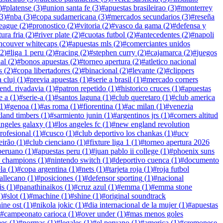
)
#
platense
(
3
)
#
union santa fe
(
3
)
#
apuestas brasileirao
(
3
)
#
monterrey
3
)
#
nba
(
3
)
#
copa sudamericana
(
3
)
#
mercados secundarios
(
3
)
#
reseña
league
(
2
)
#
pronostico
(
2
)
#
vitoria
(
2
)
#
vasco da gama
(
2
)
#
defensa y
tura fria
(
2
)
#
river plate
(
2
)
#
cuotas futbol
(
2
)
#
antecedentes
(
2
)
#
napoli
ncouver whitecaps
(
2
)
#
apuestas mls
(
2
)
#
comerciantes unidos
2
)
#
liga 1 peru
(
2
)
#
racing
(
2
)
#
stephen curry
(
2
)
#
cajamarca
(
2
)
#
juegos
al
(
2
)
#
bonos apuestas
(
2
)
#
torneo apertura
(
2
)
#
atletico nacional
s
(
2
)
#
copa libertadores
(
2
)
#
binacional
(
2
)
#
levante
(
2
)
#
clippers
a cluj
(
1
)
#
previa apuestas
(
1
)
#
serie a brasil
(
1
)
#
mercado corners
end. rivadavia
(
1
)
#
patron repetido
(
1
)
#
historico cruces
(
1
)
#
apuestas
e a
(
1
)
#
serie-a
(
1
)
#
santos laguna
(
1
)
#
club queretaro
(
1
)
#
club america
1
)
#
genoa
(
1
)
#
as roma
(
1
)
#
fiorentina
(
1
)
#
ac milan
(
1
)
#
venezia
tland timbers
(
1
)
#
sarmiento junin
(
1
)
#
argentinos jrs
(
1
)
#
corners altitud
angeles galaxy
(
1
)
#
los angeles fc
(
1
)
#
new england revolution
profesional
(
1
)
#
cusco
(
1
)
#
club deportivo los chankas
(
1
)
#
ucv
eirão
(
1
)
#
club cienciano
(
1
)
#
fixture liga 1
(
1
)
#
torneo apertura 2026
peruano
(
1
)
#
apuestas peru
(
1
)
#
juan pablo ii college
(
1
)
#
phoenix suns
 champions
(
1
)
#
nintendo switch
(
1
)
#
deportivo cuenca
(
1
)
#
documento
ela
(
1
)
#
copa argentina
(
1
)
#
nets
(
1
)
#
tarjeta roja
(
1
)
#
roja futbol
allecano
(
1
)
#
posiciones
(
1
)
#
defensor sporting
(
1
)
#
nacional
is
(
1
)
#
panathinaikos
(
1
)
#
cruz azul
(
1
)
#
emma
(
1
)
#
emma stone
1
)
#
slot
(
1
)
#
machine
(
1
)
#
shine
(
1
)
#
original soundtrack
hine ost
(
1
)
#
nikola jokic
(
1
)
#
dia internacional de la mujer
(
1
)
#
apuestas
#
campeonato carioca
(
1
)
#
over under
(
1
)
#
mas menos goles
mes
(
1
)
#
normas
(
1
)
#
legales
(
1
)
#
el peruano
(
1
)
#
america
(
1
)
#
cremonese