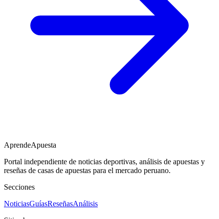
AprendeApuesta
Portal independiente de noticias deportivas, análisis de apuestas y
reseñas de casas de apuestas para el mercado peruano.
Secciones
Noticias
Guías
Reseñas
Análisis