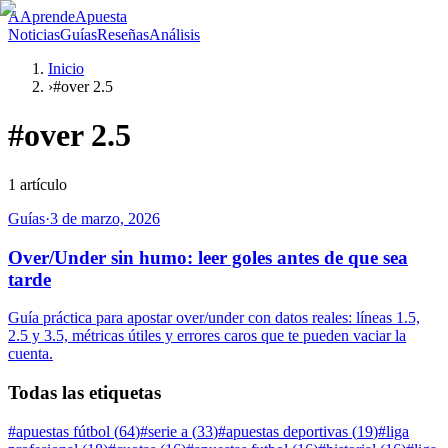
A
AprendeApuesta
Noticias
Guías
Reseñas
Análisis
Inicio
›
#over 2.5
#
over 2.5
1
artículo
Guías
·
3 de marzo, 2026
Over/Under sin humo: leer goles antes de que sea
tarde
Guía práctica para apostar over/under con datos reales: líneas 1.5,
2.5 y 3.5, métricas útiles y errores caros que te pueden vaciar la
cuenta.
Todas las etiquetas
#
apuestas fútbol
(
64
)
#
serie a
(
33
)
#
apuestas deportivas
(
19
)
#
liga