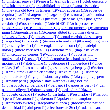
(
1
)
#
historial serie a
(
1
)
#
serie-a
(
1
)
#
santos laguna
(
1
)
#
club queretaro
(
1
)
#
club america
(
1
)
#
probabilidad implícita
(
1
)
#
analisis tactico
(
1
)
#
newells old boys vs talleres
(
1
)
#
valor apuestas
(
1
)
#
saques de
esquina
(
1
)
#
fútbol argentino
(
1
)
#
genoa
(
1
)
#
as roma
(
1
)
#
fiorentina
(
1
)
#
ac milan
(
1
)
#
venezia
(
1
)
#
táctica
(
1
)
#
fbc melgar
(
1
)
#
belgrano
cordoba
(
1
)
#
rosario central
(
1
)
#
derbi 401
(
1
)
#
chapecoense
(
1
)
#
sassuolo
(
1
)
#
seattle sounders
(
1
)
#
portland timbers
(
1
)
#
sarmiento
junin
(
1
)
#
argentinos jrs
(
1
)
#
corners altitud
(
1
)
#
primera división
(
1
)
#
nashville sc
(
1
)
#
gimnasia m.
(
1
)
#
central cordoba de santiago
(
1
)
#
sporting kansas city
(
1
)
#
minnesota united
(
1
)
#
los angeles galaxy
(
1
)
#
los angeles fc
(
1
)
#
new england revolution
(
1
)
#
philadelphia
union
(
1
)
#
new york red bulls
(
1
)
#
cuotas mls
(
1
)
#
apuesta valor
(
1
)
#
mercado de corners
(
1
)
#
valor apuesta
(
1
)
#
apuestas liga
profesional
(
1
)
#
cusco
(
1
)
#
club deportivo los chankas
(
1
)
#
ucv
moquegua
(
1
)
#
slots online
(
1
)
#
petroperu
(
1
)
#
underdog
(
1
)
#
once
caldas
(
1
)
#
atlético nacional
(
1
)
#
posiciones liga betplay
(
1
)
#
torino
(
1
)
#
brasileirão
(
1
)
#
club cienciano
(
1
)
#
fixture liga 1
(
1
)
#
torneo
apertura 2026
(
1
)
#
liga profesional argentina
(
1
)
#
la granja vip peru
(
1
)
#
reality peru
(
1
)
#
golden state warriors
(
1
)
#
gasoducto
(
1
)
#
gasoducto sur peruano
(
1
)
#
peruano
(
1
)
#
apuestas peru
(
1
)
#
juan
pablo ii college
(
1
)
#
phoenix suns
(
1
)
#
portland trail blazers
(
1
)
#
puerto cabello
(
1
)
#
sorteo
(
1
)
#
la tinka
(
1
)
#
resultados
(
1
)
#
maroon
5 peru
(
1
)
#
maroon
(
1
)
#
pokemon
(
1
)
#
pokemon champions
(
1
)
#
nintendo switch
(
1
)
#
deportivo cuenca
(
1
)
#
documento nacional
de identidad
(
1
)
#
dni perú
(
1
)
#
elecciones 2026
(
1
)
#
sudamericana