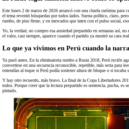
Este lunes 2 de marzo de 2026 arrancó con una charla rarísima para c
el tema reventó búsquedas por todos lados. Suena político, claro, pe
rumbo, de piso firme, y en mercados que laten con el pulso social, eso
Yo, la verdad, no compro esa ansiedad prepartido en semanas así, no me
el valor, casi siempre, aparece cuando el partido ya mostró su cara re
Lo que ya vivimos en Perú cuando la narr
Ya pasó antes. En la eliminatoria rumbo a Rusia 2018, Perú recién aga
convertirse en una secuencia reconocible, repetible, más seria para le
entendías al toque si Perú podía sostener altura de bloque o si tocaba su
Y hay otro recuerdo, más bravo. La final de la Copa Libertadores 201
todos. Porque creer que la lectura prepartido es sentencia, pucha, es s
pintado.