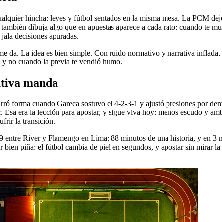
ualquier hincha: leyes y fútbol sentados en la misma mesa. La PCM dejó 
ro también dibuja algo que en apuestas aparece a cada rato: cuando te m
 jala decisiones apuradas.
 da. La idea es bien simple. Con ruido normativo y narrativa inflada, ent
al y no cuando la previa te vendió humo.
ativa manda
rró forma cuando Gareca sostuvo el 4-2-3-1 y ajustó presiones por dent
er. Esa era la lección para apostar, y sigue viva hoy: menos escudo y am
frir la transición.
9 entre River y Flamengo en Lima: 88 minutos de una historia, y en 3 m
er bien piña: el fútbol cambia de piel en segundos, y apostar sin mirar l