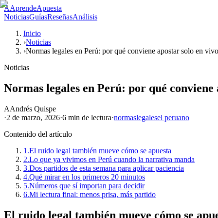
A
AprendeApuesta
Noticias
Guías
Reseñas
Análisis
Inicio
›
Noticias
›
Normas legales en Perú: por qué conviene apostar solo en viv
Noticias
Normas legales en Perú: por qué conviene a
A
Andrés Quispe
·
2 de marzo, 2026
·
6 min
de lectura
·
normas
legales
el peruano
Contenido del artículo
1.
El ruido legal también mueve cómo se apuesta
2.
Lo que ya vivimos en Perú cuando la narrativa manda
3.
Dos partidos de esta semana para aplicar paciencia
4.
Qué mirar en los primeros 20 minutos
5.
Números que sí importan para decidir
6.
Mi lectura final: menos prisa, más partido
El ruido legal también mueve cómo se apu