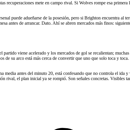
s recuperaciones mete en campo rival. Si Wolves rompe esa primera línea
senal puede adueñarse de la posesión, pero si Brighton encuentra al terce
esa antes de arrancar. Dato. Ahí se abren mercados más finos: siguiente 
s, el partido viene acelerado y los mercados de gol se recalientan; much
jos de su arco está más cerca de convertir que uno que solo toca y toca
zona media antes del minuto 20, está confesando que no controla el ida y
ión rival, el plan inicial ya se rompió. Son señales concretas. Visibles 