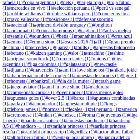
rafaela
(
1
)
#
copa argentina
(
1
)
#
nets
(
1
)
#
tarjeta roja
(
1
)
#
roja futbol
(
1
)
#
mercados en vivo
(
1
)
#
selección peruana
(
1
)
#
perú vs senegal
(
1
)
#
robbie williams
(
1
)
#
robbie williams peru
(
1
)
#
conciertos lima
(
1
)
#
rayo vallecano
(
1
)
#
posiciones
(
1
)
#
defensor sporting
(
1
)
#
nacional
(
1
)
#
primera división uruguay
(
1
)
#
brighton
(
1
)
#
cincinnati
(
1
)
#
concachampions
(
1
)
#
cagliari
(
1
)
#
adt vs melgar
(
1
)
#
seattle
(
1
)
#
sounders
(
1
)
#
betis
(
1
)
#
panathinaikos
(
1
)
#
cruz azul
(
1
)
#
emma
(
1
)
#
emma stone
(
1
)
#
oscars 2026
(
1
)
#
f1
(
1
)
#
gran premio
de china
(
1
)
#
mercedes
(
1
)
#
juarez
(
1
)
#
bulls
(
1
)
#
apuestas baloncesto
(
1
)
#
betano
(
1
)
#
kaizen gaming
(
1
)
#
slot
(
1
)
#
machine
(
1
)
#
shine
(
1
)
#
original soundtrack
(
1
)
#
comerciantes
(
1
)
#
unidos
(
1
)
#
liga
argentina
(
1
)
#
liga colombia
(
1
)
#
galatasaray
(
1
)
#
newcastle
(
1
)
#
tijuana
(
1
)
#
mavericks
(
1
)
#
am i in love shine ost
(
1
)
#
nikola jokic
(
1
)
#
dia internacional de la mujer
(
1
)
#
apuestas de corners
(
1
)
#
ligue 1
(
1
)
#
hornets
(
1
)
#
bankroll
(
1
)
#
dia de la mujer
(
1
)
#
crash game
(
1
)
#
juego aviator
(
1
)
#
am i in love shine
(
1
)
#
madureira
(
1
)
#
campeonato carioca
(
1
)
#
over under
(
1
)
#
mas menos goles
(
1
)
#
apuestas goles
(
1
)
#
over 2.5
(
1
)
#
barca
(
1
)
#
apuestas combinadas
(
1
)
#
parlay
(
1
)
#
acumulador
(
1
)
#
apuesta multiple
(
1
)
#
kings
(
1
)
#
lebron james
(
1
)
#
normas
(
1
)
#
legales
(
1
)
#
el peruano
(
1
)
#
america
(
1
)
#
cremonese
(
1
)
#
milan
(
1
)
#
chelsea
(
1
)
#
roma
(
1
)
#
juventus
(
1
)
#
liga
1 perú
(
1
)
#
handicap asiatico
(
1
)
#
apuestas handicap
(
1
)
#
handicap
0.5
(
1
)
#
handicap -1
(
1
)
#
starlight princess
(
1
)
#
starlight princess
reseña
(
1
)
#
starlight princess rtp
(
1
)
#
gorillaz
(
1
)
#
factor altura futbol
(
1
)
#
altitud peru futbol
(
1
)
#
ventaja local altura
(
1
)
#
alianza atletico