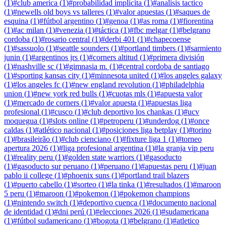
(
1
)
#
club america
(
1
)
#
probabilidad implícita
(
1
)
#
analisis tactico
(
1
)
#
newells old boys vs talleres
(
1
)
#
valor apuestas
(
1
)
#
saques de
esquina
(
1
)
#
fútbol argentino
(
1
)
#
genoa
(
1
)
#
as roma
(
1
)
#
fiorentina
(
1
)
#
ac milan
(
1
)
#
venezia
(
1
)
#
táctica
(
1
)
#
fbc melgar
(
1
)
#
belgrano
cordoba
(
1
)
#
rosario central
(
1
)
#
derbi 401
(
1
)
#
chapecoense
(
1
)
#
sassuolo
(
1
)
#
seattle sounders
(
1
)
#
portland timbers
(
1
)
#
sarmiento
junin
(
1
)
#
argentinos jrs
(
1
)
#
corners altitud
(
1
)
#
primera división
(
1
)
#
nashville sc
(
1
)
#
gimnasia m.
(
1
)
#
central cordoba de santiago
(
1
)
#
sporting kansas city
(
1
)
#
minnesota united
(
1
)
#
los angeles galaxy
(
1
)
#
los angeles fc
(
1
)
#
new england revolution
(
1
)
#
philadelphia
union
(
1
)
#
new york red bulls
(
1
)
#
cuotas mls
(
1
)
#
apuesta valor
(
1
)
#
mercado de corners
(
1
)
#
valor apuesta
(
1
)
#
apuestas liga
profesional
(
1
)
#
cusco
(
1
)
#
club deportivo los chankas
(
1
)
#
ucv
moquegua
(
1
)
#
slots online
(
1
)
#
petroperu
(
1
)
#
underdog
(
1
)
#
once
caldas
(
1
)
#
atlético nacional
(
1
)
#
posiciones liga betplay
(
1
)
#
torino
(
1
)
#
brasileirão
(
1
)
#
club cienciano
(
1
)
#
fixture liga 1
(
1
)
#
torneo
apertura 2026
(
1
)
#
liga profesional argentina
(
1
)
#
la granja vip peru
(
1
)
#
reality peru
(
1
)
#
golden state warriors
(
1
)
#
gasoducto
(
1
)
#
gasoducto sur peruano
(
1
)
#
peruano
(
1
)
#
apuestas peru
(
1
)
#
juan
pablo ii college
(
1
)
#
phoenix suns
(
1
)
#
portland trail blazers
(
1
)
#
puerto cabello
(
1
)
#
sorteo
(
1
)
#
la tinka
(
1
)
#
resultados
(
1
)
#
maroon
5 peru
(
1
)
#
maroon
(
1
)
#
pokemon
(
1
)
#
pokemon champions
(
1
)
#
nintendo switch
(
1
)
#
deportivo cuenca
(
1
)
#
documento nacional
de identidad
(
1
)
#
dni perú
(
1
)
#
elecciones 2026
(
1
)
#
sudamericana
(
1
)
#
fútbol sudamericano
(
1
)
#
bogota
(
1
)
#
belgrano
(
1
)
#
atletico