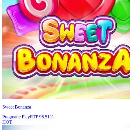
Sweet Bonanza
Pragmatic Play
RTP
96.51
%
HOT