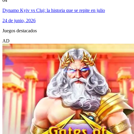
04
Dynamo Kyiv vs Cluj: la historia que se repite en julio
24 de junio, 2026
Juegos destacados
AD