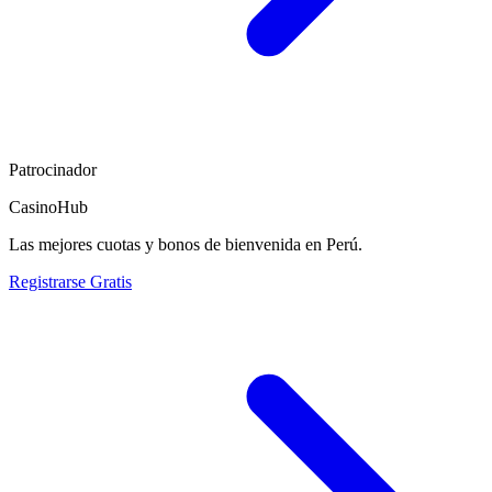
Patrocinador
CasinoHub
Las mejores cuotas y bonos de bienvenida en Perú.
Registrarse Gratis