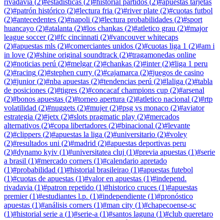
rivadavia
(
2
)
#
estadísticas
(
2
)
#
historial partidos
(
2
)
#
apuestas tarjetas
(
2
)
#
patrón histórico
(
2
)
#
lectura fria
(
2
)
#
river plate
(
2
)
#
cuotas futbol
(
2
)
#
antecedentes
(
2
)
#
napoli
(
2
)
#
lectura probabilidades
(
2
)
#
sport
huancayo
(
2
)
#
atalanta
(
2
)
#
los chankas
(
2
)
#
atletico grau
(
2
)
#
major
league soccer
(
2
)
#
fc cincinnati
(
2
)
#
vancouver whitecaps
(
2
)
#
apuestas mls
(
2
)
#
comerciantes unidos
(
2
)
#
cuotas liga 1
(
2
)
#
am i
in love
(
2
)
#
shine original soundtrack
(
2
)
#
tragamonedas online
(
2
)
#
noticias perú
(
2
)
#
melgar
(
2
)
#
chankas
(
2
)
#
inter
(
2
)
#
liga 1 peru
(
2
)
#
racing
(
2
)
#
stephen curry
(
2
)
#
cajamarca
(
2
)
#
juegos de casino
(
2
)
#
junior
(
2
)
#
nba apuestas
(
2
)
#
tendencias perú
(
2
)
#
laliga
(
2
)
#
tabla
de posiciones
(
2
)
#
tigres
(
2
)
#
concacaf champions cup
(
2
)
#
arsenal
(
2
)
#
bonos apuestas
(
2
)
#
torneo apertura
(
2
)
#
atletico nacional
(
2
)
#
rtp
volatilidad
(
2
)
#
nuggets
(
2
)
#
mujer
(
2
)
#
psg vs monaco
(
2
)
#
aviator
estrategia
(
2
)
#
jetx
(
2
)
#
slots pragmatic play
(
2
)
#
mercados
alternativos
(
2
)
#
copa libertadores
(
2
)
#
binacional
(
2
)
#
levante
(
2
)
#
clippers
(
2
)
#
apuestas la liga
(
2
)
#
universitario
(
2
)
#
voley
(
2
)
#
resultados uni
(
2
)
#
madrid
(
2
)
#
apuestas deportivas peru
(
2
)
#
dynamo kyiv
(
1
)
#
universitatea cluj
(
1
)
#
previa apuestas
(
1
)
#
serie
a brasil
(
1
)
#
mercado corners
(
1
)
#
calendario apretado
(
1
)
#
probabilidad
(
1
)
#
historial brasileirao
(
1
)
#
apuestas futebol
(
1
)
#
cuotas de apuestas
(
1
)
#
valor en apuestas
(
1
)
#
independ.
rivadavia
(
1
)
#
patron repetido
(
1
)
#
historico cruces
(
1
)
#
apuestas
premier
(
1
)
#
estudiantes l.p.
(
1
)
#
independiente
(
1
)
#
pronóstico
apuestas
(
1
)
#
análisis corners
(
1
)
#
man city
(
1
)
#
chapecoense-sc
(
1
)
#
historial serie a
(
1
)
#
serie-a
(
1
)
#
santos laguna
(
1
)
#
club queretaro