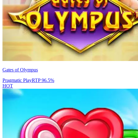
Gates of Olympus
Pragmatic Play
RTP
96.5
%
HOT