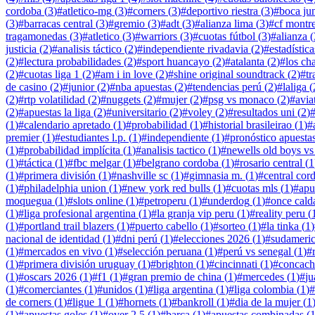
cordoba
(
3
)
#
atletico-mg
(
3
)
#
corners
(
3
)
#
deportivo riestra
(
3
)
#
boca ju
(
3
)
#
barracas central
(
3
)
#
gremio
(
3
)
#
adt
(
3
)
#
alianza lima
(
3
)
#
cf montr
tragamonedas
(
3
)
#
atletico
(
3
)
#
warriors
(
3
)
#
cuotas fútbol
(
3
)
#
alianza
(
justicia
(
2
)
#
analisis táctico
(
2
)
#
independiente rivadavia
(
2
)
#
estadística
(
2
)
#
lectura probabilidades
(
2
)
#
sport huancayo
(
2
)
#
atalanta
(
2
)
#
los ch
(
2
)
#
cuotas liga 1
(
2
)
#
am i in love
(
2
)
#
shine original soundtrack
(
2
)
#
t
de casino
(
2
)
#
junior
(
2
)
#
nba apuestas
(
2
)
#
tendencias perú
(
2
)
#
laliga
(
(
2
)
#
rtp volatilidad
(
2
)
#
nuggets
(
2
)
#
mujer
(
2
)
#
psg vs monaco
(
2
)
#
avia
(
2
)
#
apuestas la liga
(
2
)
#
universitario
(
2
)
#
voley
(
2
)
#
resultados uni
(
2
)
(
1
)
#
calendario apretado
(
1
)
#
probabilidad
(
1
)
#
historial brasileirao
(
1
)
#
premier
(
1
)
#
estudiantes l.p.
(
1
)
#
independiente
(
1
)
#
pronóstico apuesta
(
1
)
#
probabilidad implícita
(
1
)
#
analisis tactico
(
1
)
#
newells old boys vs 
(
1
)
#
táctica
(
1
)
#
fbc melgar
(
1
)
#
belgrano cordoba
(
1
)
#
rosario central
(
1
(
1
)
#
primera división
(
1
)
#
nashville sc
(
1
)
#
gimnasia m.
(
1
)
#
central cor
(
1
)
#
philadelphia union
(
1
)
#
new york red bulls
(
1
)
#
cuotas mls
(
1
)
#
apu
moquegua
(
1
)
#
slots online
(
1
)
#
petroperu
(
1
)
#
underdog
(
1
)
#
once cald
(
1
)
#
liga profesional argentina
(
1
)
#
la granja vip peru
(
1
)
#
reality peru
(
(
1
)
#
portland trail blazers
(
1
)
#
puerto cabello
(
1
)
#
sorteo
(
1
)
#
la tinka
(
1
)
nacional de identidad
(
1
)
#
dni perú
(
1
)
#
elecciones 2026
(
1
)
#
sudameri
(
1
)
#
mercados en vivo
(
1
)
#
selección peruana
(
1
)
#
perú vs senegal
(
1
)
#
(
1
)
#
primera división uruguay
(
1
)
#
brighton
(
1
)
#
cincinnati
(
1
)
#
concac
(
1
)
#
oscars 2026
(
1
)
#
f1
(
1
)
#
gran premio de china
(
1
)
#
mercedes
(
1
)
#
ju
(
1
)
#
comerciantes
(
1
)
#
unidos
(
1
)
#
liga argentina
(
1
)
#
liga colombia
(
1
)
#
de corners
(
1
)
#
ligue 1
(
1
)
#
hornets
(
1
)
#
bankroll
(
1
)
#
dia de la mujer
(
1
(
1
)
#
apuestas goles
(
1
)
#
over 2.5
(
1
)
#
barca
(
1
)
#
apuestas combinadas
(