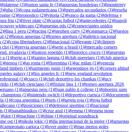
)
#
platense
(
3
)
#
union santa fe
(
3
)
#
apuestas brasileirao
(
3
)
#
monterrey
3
)
#
nba
(
3
)
#
copa sudamericana
(
3
)
#
mercados secundarios
(
3
)
#
reseña
league
(
2
)
#
pronostico
(
2
)
#
vitoria
(
2
)
#
vasco da gama
(
2
)
#
defensa y
tura fria
(
2
)
#
river plate
(
2
)
#
cuotas futbol
(
2
)
#
antecedentes
(
2
)
#
napoli
ncouver whitecaps
(
2
)
#
apuestas mls
(
2
)
#
comerciantes unidos
2
)
#
liga 1 peru
(
2
)
#
racing
(
2
)
#
stephen curry
(
2
)
#
cajamarca
(
2
)
#
juegos
al
(
2
)
#
bonos apuestas
(
2
)
#
torneo apertura
(
2
)
#
atletico nacional
s
(
2
)
#
copa libertadores
(
2
)
#
binacional
(
2
)
#
levante
(
2
)
#
clippers
a cluj
(
1
)
#
previa apuestas
(
1
)
#
serie a brasil
(
1
)
#
mercado corners
end. rivadavia
(
1
)
#
patron repetido
(
1
)
#
historico cruces
(
1
)
#
apuestas
e a
(
1
)
#
serie-a
(
1
)
#
santos laguna
(
1
)
#
club queretaro
(
1
)
#
club america
1
)
#
genoa
(
1
)
#
as roma
(
1
)
#
fiorentina
(
1
)
#
ac milan
(
1
)
#
venezia
tland timbers
(
1
)
#
sarmiento junin
(
1
)
#
argentinos jrs
(
1
)
#
corners altitud
angeles galaxy
(
1
)
#
los angeles fc
(
1
)
#
new england revolution
profesional
(
1
)
#
cusco
(
1
)
#
club deportivo los chankas
(
1
)
#
ucv
eirão
(
1
)
#
club cienciano
(
1
)
#
fixture liga 1
(
1
)
#
torneo apertura 2026
peruano
(
1
)
#
apuestas peru
(
1
)
#
juan pablo ii college
(
1
)
#
phoenix suns
 champions
(
1
)
#
nintendo switch
(
1
)
#
deportivo cuenca
(
1
)
#
documento
ela
(
1
)
#
copa argentina
(
1
)
#
nets
(
1
)
#
tarjeta roja
(
1
)
#
roja futbol
allecano
(
1
)
#
posiciones
(
1
)
#
defensor sporting
(
1
)
#
nacional
is
(
1
)
#
panathinaikos
(
1
)
#
cruz azul
(
1
)
#
emma
(
1
)
#
emma stone
1
)
#
slot
(
1
)
#
machine
(
1
)
#
shine
(
1
)
#
original soundtrack
hine ost
(
1
)
#
nikola jokic
(
1
)
#
dia internacional de la mujer
(
1
)
#
apuestas
#
campeonato carioca
(
1
)
#
over under
(
1
)
#
mas menos goles
mes
(
1
)
#
normas
(
1
)
#
legales
(
1
)
#
el peruano
(
1
)
#
america
(
1
)
#
cremonese