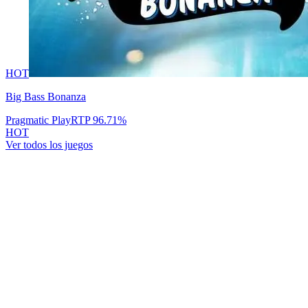
HOT
Big Bass Bonanza
Pragmatic Play
RTP
96.71
%
HOT
Ver todos los juegos