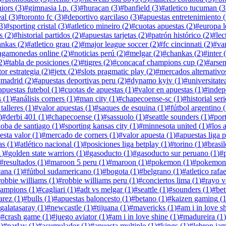
niors
(
3
)
#
gimnasia l.p.
(
3
)
#
huracan
(
3
)
#
banfield
(
3
)
#
atletico tucuman
(
3
eal
(
3
)
#
toronto fc
(
3
)
#
deportivo garcilaso
(
3
)
#
apuestas entretenimiento
(
3
)
#
sporting cristal
(
3
)
#
atletico mineiro
(
2
)
#
cuotas apuestas
(
2
)
#
europa 
s
(
2
)
#
historial partidos
(
2
)
#
apuestas tarjetas
(
2
)
#
patrón histórico
(
2
)
#
lec
ankas
(
2
)
#
atletico grau
(
2
)
#
major league soccer
(
2
)
#
fc cincinnati
(
2
)
#
va
ragamonedas online
(
2
)
#
noticias perú
(
2
)
#
melgar
(
2
)
#
chankas
(
2
)
#
inter
(
2
)
#
tabla de posiciones
(
2
)
#
tigres
(
2
)
#
concacaf champions cup
(
2
)
#
arsen
tor estrategia
(
2
)
#
jetx
(
2
)
#
slots pragmatic play
(
2
)
#
mercados alternativo
#
madrid
(
2
)
#
apuestas deportivas peru
(
2
)
#
dynamo kyiv
(
1
)
#
universitate
apuestas futebol
(
1
)
#
cuotas de apuestas
(
1
)
#
valor en apuestas
(
1
)
#
indep
s
(
1
)
#
análisis corners
(
1
)
#
man city
(
1
)
#
chapecoense-sc
(
1
)
#
historial seri
talleres
(
1
)
#
valor apuestas
(
1
)
#
saques de esquina
(
1
)
#
fútbol argentino
(
)
#
derbi 401
(
1
)
#
chapecoense
(
1
)
#
sassuolo
(
1
)
#
seattle sounders
(
1
)
#
por
doba de santiago
(
1
)
#
sporting kansas city
(
1
)
#
minnesota united
(
1
)
#
los 
esta valor
(
1
)
#
mercado de corners
(
1
)
#
valor apuesta
(
1
)
#
apuestas liga 
as
(
1
)
#
atlético nacional
(
1
)
#
posiciones liga betplay
(
1
)
#
torino
(
1
)
#
brasil
1
)
#
golden state warriors
(
1
)
#
gasoducto
(
1
)
#
gasoducto sur peruano
(
1
)
#
#
resultados
(
1
)
#
maroon 5 peru
(
1
)
#
maroon
(
1
)
#
pokemon
(
1
)
#
pokemon
cana
(
1
)
#
fútbol sudamericano
(
1
)
#
bogota
(
1
)
#
belgrano
(
1
)
#
atletico rafa
robbie williams
(
1
)
#
robbie williams peru
(
1
)
#
conciertos lima
(
1
)
#
rayo v
hampions
(
1
)
#
cagliari
(
1
)
#
adt vs melgar
(
1
)
#
seattle
(
1
)
#
sounders
(
1
)
#
bet
arez
(
1
)
#
bulls
(
1
)
#
apuestas baloncesto
(
1
)
#
betano
(
1
)
#
kaizen gaming
(
galatasaray
(
1
)
#
newcastle
(
1
)
#
tijuana
(
1
)
#
mavericks
(
1
)
#
am i in love s
)
#
crash game
(
1
)
#
juego aviator
(
1
)
#
am i in love shine
(
1
)
#
madureira
(
1
)
1
)
#
parlay
(
1
)
#
acumulador
(
1
)
#
apuesta multiple
(
1
)
#
kings
(
1
)
#
lebron ja