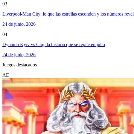
03
Liverpool-Man City: lo que las estrellas esconden y los números reve
24 de junio, 2026
04
Dynamo Kyiv vs Cluj: la historia que se repite en julio
24 de junio, 2026
Juegos destacados
AD