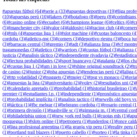
#
apuestas fútbol
(
64
)
#
serie a
(
33
)
#
apuestas deportivas
(
19
)
#
liga profe
(
10
)
#
apuestas perú
(
10
)
#
lakers
(
9
)
#
botafogo
(
8
)
#
peru
(
8
)
#
corinthians
(
6
)
#
casino online
(
6
)
#
ecuabet
(
6
)
#
champions league
(
6
)
#
celtics
(
6
)
#
c
(
5
)
#
manchester city
(
4
)
#
valor
(
4
)
#
aldosivi
(
4
)
#
racing club
(
4
)
#
corner
(
4
)
#
mls
(
4
)
#
apuestas liga 1
(
4
)
#
slot machine
(
4
)
#
cuotas baloncesto
(
4
cordoba
(
3
)
#
atletico-mg
(
3
)
#
corners
(
3
)
#
deportivo riestra
(
3
)
#
boca ju
(
3
)
#
barracas central
(
3
)
#
gremio
(
3
)
#
adt
(
3
)
#
alianza lima
(
3
)
#
cf montr
tragamonedas
(
3
)
#
atletico
(
3
)
#
warriors
(
3
)
#
cuotas fútbol
(
3
)
#
alianza
(
justicia
(
2
)
#
analisis táctico
(
2
)
#
independiente rivadavia
(
2
)
#
estadística
(
2
)
#
lectura probabilidades
(
2
)
#
sport huancayo
(
2
)
#
atalanta
(
2
)
#
los ch
(
2
)
#
cuotas liga 1
(
2
)
#
am i in love
(
2
)
#
shine original soundtrack
(
2
)
#
t
de casino
(
2
)
#
junior
(
2
)
#
nba apuestas
(
2
)
#
tendencias perú
(
2
)
#
laliga
(
(
2
)
#
rtp volatilidad
(
2
)
#
nuggets
(
2
)
#
mujer
(
2
)
#
psg vs monaco
(
2
)
#
avia
(
2
)
#
apuestas la liga
(
2
)
#
universitario
(
2
)
#
voley
(
2
)
#
resultados uni
(
2
)
(
1
)
#
calendario apretado
(
1
)
#
probabilidad
(
1
)
#
historial brasileirao
(
1
)
#
premier
(
1
)
#
estudiantes l.p.
(
1
)
#
independiente
(
1
)
#
pronóstico apuesta
(
1
)
#
probabilidad implícita
(
1
)
#
analisis tactico
(
1
)
#
newells old boys vs 
(
1
)
#
táctica
(
1
)
#
fbc melgar
(
1
)
#
belgrano cordoba
(
1
)
#
rosario central
(
1
(
1
)
#
primera división
(
1
)
#
nashville sc
(
1
)
#
gimnasia m.
(
1
)
#
central cor
(
1
)
#
philadelphia union
(
1
)
#
new york red bulls
(
1
)
#
cuotas mls
(
1
)
#
apu
moquegua
(
1
)
#
slots online
(
1
)
#
petroperu
(
1
)
#
underdog
(
1
)
#
once cald
(
1
)
#
liga profesional argentina
(
1
)
#
la granja vip peru
(
1
)
#
reality peru
(
(
1
)
#
portland trail blazers
(
1
)
#
puerto cabello
(
1
)
#
sorteo
(
1
)
#
la tinka
(
1
)