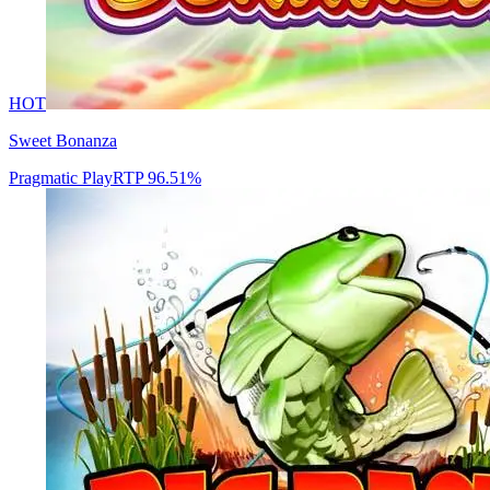
HOT
Sweet Bonanza
Pragmatic Play
RTP
96.51
%