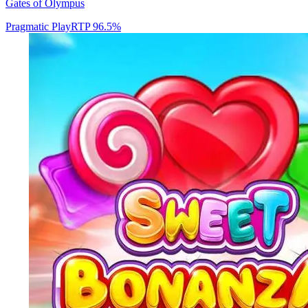
Gates of Olympus
Pragmatic Play
RTP
96.5
%