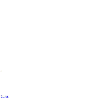
.
útiles.