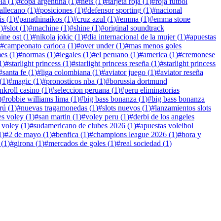
ela
(
1
)
#
copa argentina
(
1
)
#
nets
(
1
)
#
tarjeta roja
(
1
)
#
roja futbol
allecano
(
1
)
#
posiciones
(
1
)
#
defensor sporting
(
1
)
#
nacional
is
(
1
)
#
panathinaikos
(
1
)
#
cruz azul
(
1
)
#
emma
(
1
)
#
emma stone
1
)
#
slot
(
1
)
#
machine
(
1
)
#
shine
(
1
)
#
original soundtrack
hine ost
(
1
)
#
nikola jokic
(
1
)
#
dia internacional de la mujer
(
1
)
#
apuestas
#
campeonato carioca
(
1
)
#
over under
(
1
)
#
mas menos goles
mes
(
1
)
#
normas
(
1
)
#
legales
(
1
)
#
el peruano
(
1
)
#
america
(
1
)
#
cremonese
1
)
#
starlight princess
(
1
)
#
starlight princess reseña
(
1
)
#
starlight princess
#
santa fe
(
1
)
#
liga colombiana
(
1
)
#
aviator juego
(
1
)
#
aviator reseña
(
1
)
#
magic
(
1
)
#
pronosticos nba
(
1
)
#
borussia dortmund
nkroll casino
(
1
)
#
seleccion peruana
(
1
)
#
peru eliminatorias
)
#
robbie williams lima
(
1
)
#
big bass bonanza
(
1
)
#
big bass bonanza
rú
(
1
)
#
nuevas tragamonedas
(
1
)
#
slots nuevos
(
1
)
#
lanzamientos slots
es voley
(
1
)
#
san martin
(
1
)
#
voley peru
(
1
)
#
derbi de los angeles
 voley
(
1
)
#
sudamericano de clubes 2026
(
1
)
#
apuestas voleibol
1
)
#
2 de mayo
(
1
)
#
benfica
(
1
)
#
champions league 2026
(
1
)
#
hora y
(
1
)
#
girona
(
1
)
#
mercados de goles
(
1
)
#
real sociedad
(
1
)