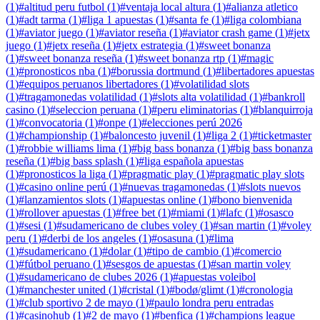
(
1
)
#
altitud peru futbol
(
1
)
#
ventaja local altura
(
1
)
#
alianza atletico
(
1
)
#
adt tarma
(
1
)
#
liga 1 apuestas
(
1
)
#
santa fe
(
1
)
#
liga colombiana
(
1
)
#
aviator juego
(
1
)
#
aviator reseña
(
1
)
#
aviator crash game
(
1
)
#
jetx
juego
(
1
)
#
jetx reseña
(
1
)
#
jetx estrategia
(
1
)
#
sweet bonanza
(
1
)
#
sweet bonanza reseña
(
1
)
#
sweet bonanza rtp
(
1
)
#
magic
(
1
)
#
pronosticos nba
(
1
)
#
borussia dortmund
(
1
)
#
libertadores apuestas
(
1
)
#
equipos peruanos libertadores
(
1
)
#
volatilidad slots
(
1
)
#
tragamonedas volatilidad
(
1
)
#
slots alta volatilidad
(
1
)
#
bankroll
casino
(
1
)
#
seleccion peruana
(
1
)
#
peru eliminatorias
(
1
)
#
blanquirroja
(
1
)
#
convocatoria
(
1
)
#
onpe
(
1
)
#
elecciones perú 2026
(
1
)
#
championship
(
1
)
#
baloncesto juvenil
(
1
)
#
liga 2
(
1
)
#
ticketmaster
(
1
)
#
robbie williams lima
(
1
)
#
big bass bonanza
(
1
)
#
big bass bonanza
reseña
(
1
)
#
big bass splash
(
1
)
#
liga española apuestas
(
1
)
#
pronosticos la liga
(
1
)
#
pragmatic play
(
1
)
#
pragmatic play slots
(
1
)
#
casino online perú
(
1
)
#
nuevas tragamonedas
(
1
)
#
slots nuevos
(
1
)
#
lanzamientos slots
(
1
)
#
apuestas online
(
1
)
#
bono bienvenida
(
1
)
#
rollover apuestas
(
1
)
#
free bet
(
1
)
#
miami
(
1
)
#
lafc
(
1
)
#
osasco
(
1
)
#
sesi
(
1
)
#
sudamericano de clubes voley
(
1
)
#
san martin
(
1
)
#
voley
peru
(
1
)
#
derbi de los angeles
(
1
)
#
osasuna
(
1
)
#
lima
(
1
)
#
sudamericano
(
1
)
#
dolar
(
1
)
#
tipo de cambio
(
1
)
#
comercio
(
1
)
#
fútbol peruano
(
1
)
#
sesgos de apuestas
(
1
)
#
san martin voley
(
1
)
#
sudamericano de clubes 2026
(
1
)
#
apuestas voleibol
(
1
)
#
manchester united
(
1
)
#
cristal
(
1
)
#
bodø/glimt
(
1
)
#
cronologia
(
1
)
#
club sportivo 2 de mayo
(
1
)
#
paulo londra peru entradas
(
1
)
#
casinohub
(
1
)
#
2 de mayo
(
1
)
#
benfica
(
1
)
#
champions league