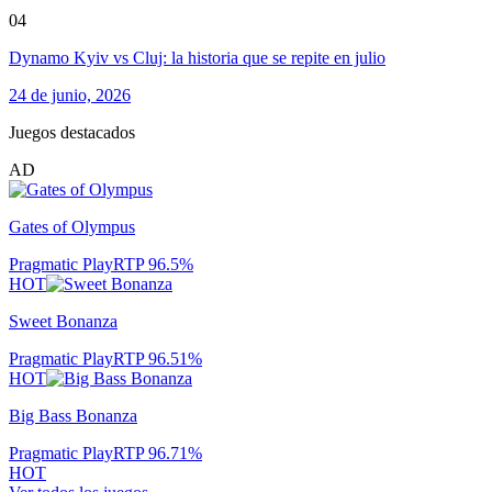
04
Dynamo Kyiv vs Cluj: la historia que se repite en julio
24 de junio, 2026
Juegos destacados
AD
Gates of Olympus
Pragmatic Play
RTP
96.5
%
HOT
Sweet Bonanza
Pragmatic Play
RTP
96.51
%
HOT
Big Bass Bonanza
Pragmatic Play
RTP
96.71
%
HOT