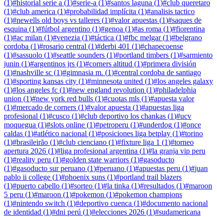
(
1
)
#
historial serie a
(
1
)
#
serie-a
(
1
)
#
santos laguna
(
1
)
#
club queretaro
(
1
)
#
club america
(
1
)
#
probabilidad implícita
(
1
)
#
analisis tactico
(
1
)
#
newells old boys vs talleres
(
1
)
#
valor apuestas
(
1
)
#
saques de
esquina
(
1
)
#
fútbol argentino
(
1
)
#
genoa
(
1
)
#
as roma
(
1
)
#
fiorentina
(
1
)
#
ac milan
(
1
)
#
venezia
(
1
)
#
táctica
(
1
)
#
fbc melgar
(
1
)
#
belgrano
cordoba
(
1
)
#
rosario central
(
1
)
#
derbi 401
(
1
)
#
chapecoense
(
1
)
#
sassuolo
(
1
)
#
seattle sounders
(
1
)
#
portland timbers
(
1
)
#
sarmiento
junin
(
1
)
#
argentinos jrs
(
1
)
#
corners altitud
(
1
)
#
primera división
(
1
)
#
nashville sc
(
1
)
#
gimnasia m.
(
1
)
#
central cordoba de santiago
(
1
)
#
sporting kansas city
(
1
)
#
minnesota united
(
1
)
#
los angeles galaxy
(
1
)
#
los angeles fc
(
1
)
#
new england revolution
(
1
)
#
philadelphia
union
(
1
)
#
new york red bulls
(
1
)
#
cuotas mls
(
1
)
#
apuesta valor
(
1
)
#
mercado de corners
(
1
)
#
valor apuesta
(
1
)
#
apuestas liga
profesional
(
1
)
#
cusco
(
1
)
#
club deportivo los chankas
(
1
)
#
ucv
moquegua
(
1
)
#
slots online
(
1
)
#
petroperu
(
1
)
#
underdog
(
1
)
#
once
caldas
(
1
)
#
atlético nacional
(
1
)
#
posiciones liga betplay
(
1
)
#
torino
(
1
)
#
brasileirão
(
1
)
#
club cienciano
(
1
)
#
fixture liga 1
(
1
)
#
torneo
apertura 2026
(
1
)
#
liga profesional argentina
(
1
)
#
la granja vip peru
(
1
)
#
reality peru
(
1
)
#
golden state warriors
(
1
)
#
gasoducto
(
1
)
#
gasoducto sur peruano
(
1
)
#
peruano
(
1
)
#
apuestas peru
(
1
)
#
juan
pablo ii college
(
1
)
#
phoenix suns
(
1
)
#
portland trail blazers
(
1
)
#
puerto cabello
(
1
)
#
sorteo
(
1
)
#
la tinka
(
1
)
#
resultados
(
1
)
#
maroon
5 peru
(
1
)
#
maroon
(
1
)
#
pokemon
(
1
)
#
pokemon champions
(
1
)
#
nintendo switch
(
1
)
#
deportivo cuenca
(
1
)
#
documento nacional
de identidad
(
1
)
#
dni perú
(
1
)
#
elecciones 2026
(
1
)
#
sudamericana