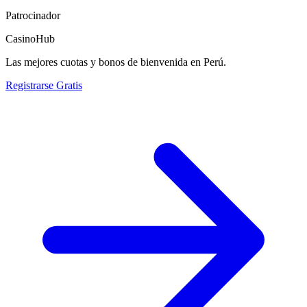
Patrocinador
CasinoHub
Las mejores cuotas y bonos de bienvenida en Perú.
Registrarse Gratis