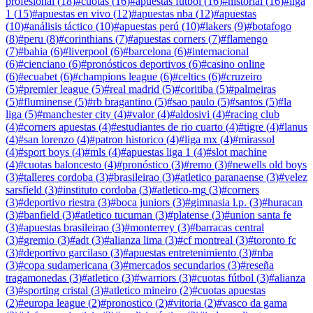
profesional
(
18
)
#
cuotas
(
16
)
#
apuestas futbol
(
16
)
#
historial
(
16
)
#
liga
1
(
15
)
#
apuestas en vivo
(
12
)
#
apuestas nba
(
12
)
#
apuestas
(
10
)
#
análisis táctico
(
10
)
#
apuestas perú
(
10
)
#
lakers
(
9
)
#
botafogo
(
8
)
#
peru
(
8
)
#
corinthians
(
7
)
#
apuestas corners
(
7
)
#
flamengo
(
7
)
#
bahia
(
6
)
#
liverpool
(
6
)
#
barcelona
(
6
)
#
internacional
(
6
)
#
cienciano
(
6
)
#
pronósticos deportivos
(
6
)
#
casino online
(
6
)
#
ecuabet
(
6
)
#
champions league
(
6
)
#
celtics
(
6
)
#
cruzeiro
(
5
)
#
premier league
(
5
)
#
real madrid
(
5
)
#
coritiba
(
5
)
#
palmeiras
(
5
)
#
fluminense
(
5
)
#
rb bragantino
(
5
)
#
sao paulo
(
5
)
#
santos
(
5
)
#
la
liga
(
5
)
#
manchester city
(
4
)
#
valor
(
4
)
#
aldosivi
(
4
)
#
racing club
(
4
)
#
corners apuestas
(
4
)
#
estudiantes de rio cuarto
(
4
)
#
tigre
(
4
)
#
lanus
(
4
)
#
san lorenzo
(
4
)
#
patron historico
(
4
)
#
liga mx
(
4
)
#
mirassol
(
4
)
#
sport boys
(
4
)
#
mls
(
4
)
#
apuestas liga 1
(
4
)
#
slot machine
(
4
)
#
cuotas baloncesto
(
4
)
#
pronóstico
(
3
)
#
remo
(
3
)
#
newells old boys
(
3
)
#
talleres cordoba
(
3
)
#
brasileirao
(
3
)
#
atletico paranaense
(
3
)
#
velez
sarsfield
(
3
)
#
instituto cordoba
(
3
)
#
atletico-mg
(
3
)
#
corners
(
3
)
#
deportivo riestra
(
3
)
#
boca juniors
(
3
)
#
gimnasia l.p.
(
3
)
#
huracan
(
3
)
#
banfield
(
3
)
#
atletico tucuman
(
3
)
#
platense
(
3
)
#
union santa fe
(
3
)
#
apuestas brasileirao
(
3
)
#
monterrey
(
3
)
#
barracas central
(
3
)
#
gremio
(
3
)
#
adt
(
3
)
#
alianza lima
(
3
)
#
cf montreal
(
3
)
#
toronto fc
(
3
)
#
deportivo garcilaso
(
3
)
#
apuestas entretenimiento
(
3
)
#
nba
(
3
)
#
copa sudamericana
(
3
)
#
mercados secundarios
(
3
)
#
reseña
tragamonedas
(
3
)
#
atletico
(
3
)
#
warriors
(
3
)
#
cuotas fútbol
(
3
)
#
alianza
(
3
)
#
sporting cristal
(
3
)
#
atletico mineiro
(
2
)
#
cuotas apuestas
(
2
)
#
europa league
(
2
)
#
pronostico
(
2
)
#
vitoria
(
2
)
#
vasco da gama