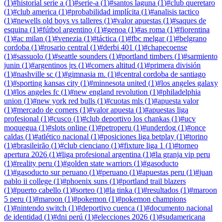
(
1
)
#
historial serie a
(
1
)
#
serie-a
(
1
)
#
santos laguna
(
1
)
#
club queretaro
(
1
)
#
club america
(
1
)
#
probabilidad implícita
(
1
)
#
analisis tactico
(
1
)
#
newells old boys vs talleres
(
1
)
#
valor apuestas
(
1
)
#
saques de
esquina
(
1
)
#
fútbol argentino
(
1
)
#
genoa
(
1
)
#
as roma
(
1
)
#
fiorentina
(
1
)
#
ac milan
(
1
)
#
venezia
(
1
)
#
táctica
(
1
)
#
fbc melgar
(
1
)
#
belgrano
cordoba
(
1
)
#
rosario central
(
1
)
#
derbi 401
(
1
)
#
chapecoense
(
1
)
#
sassuolo
(
1
)
#
seattle sounders
(
1
)
#
portland timbers
(
1
)
#
sarmiento
junin
(
1
)
#
argentinos jrs
(
1
)
#
corners altitud
(
1
)
#
primera división
(
1
)
#
nashville sc
(
1
)
#
gimnasia m.
(
1
)
#
central cordoba de santiago
(
1
)
#
sporting kansas city
(
1
)
#
minnesota united
(
1
)
#
los angeles galaxy
(
1
)
#
los angeles fc
(
1
)
#
new england revolution
(
1
)
#
philadelphia
union
(
1
)
#
new york red bulls
(
1
)
#
cuotas mls
(
1
)
#
apuesta valor
(
1
)
#
mercado de corners
(
1
)
#
valor apuesta
(
1
)
#
apuestas liga
profesional
(
1
)
#
cusco
(
1
)
#
club deportivo los chankas
(
1
)
#
ucv
moquegua
(
1
)
#
slots online
(
1
)
#
petroperu
(
1
)
#
underdog
(
1
)
#
once
caldas
(
1
)
#
atlético nacional
(
1
)
#
posiciones liga betplay
(
1
)
#
torino
(
1
)
#
brasileirão
(
1
)
#
club cienciano
(
1
)
#
fixture liga 1
(
1
)
#
torneo
apertura 2026
(
1
)
#
liga profesional argentina
(
1
)
#
la granja vip peru
(
1
)
#
reality peru
(
1
)
#
golden state warriors
(
1
)
#
gasoducto
(
1
)
#
gasoducto sur peruano
(
1
)
#
peruano
(
1
)
#
apuestas peru
(
1
)
#
juan
pablo ii college
(
1
)
#
phoenix suns
(
1
)
#
portland trail blazers
(
1
)
#
puerto cabello
(
1
)
#
sorteo
(
1
)
#
la tinka
(
1
)
#
resultados
(
1
)
#
maroon
5 peru
(
1
)
#
maroon
(
1
)
#
pokemon
(
1
)
#
pokemon champions
(
1
)
#
nintendo switch
(
1
)
#
deportivo cuenca
(
1
)
#
documento nacional
de identidad
(
1
)
#
dni perú
(
1
)
#
elecciones 2026
(
1
)
#
sudamericana