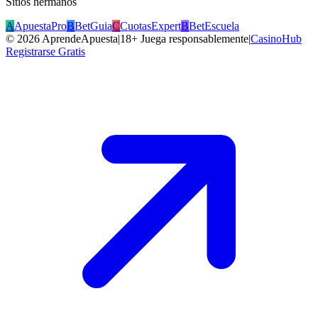
Sitios hermanos
A
ApuestaPro
B
BetGuia
C
CuotasExpert
B
BetEscuela
©
2026
AprendeApuesta
|
18+ Juega responsablemente
|
CasinoHub
Registrarse Gratis