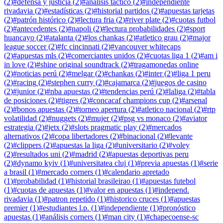
(
2
)
#
defensa y justicia
(
2
)
#
analisis táctico
(
2
)
#
independiente
rivadavia
(
2
)
#
estadísticas
(
2
)
#
historial partidos
(
2
)
#
apuestas tarjetas
(
2
)
#
patrón histórico
(
2
)
#
lectura fria
(
2
)
#
river plate
(
2
)
#
cuotas futbol
(
2
)
#
antecedentes
(
2
)
#
napoli
(
2
)
#
lectura probabilidades
(
2
)
#
sport
huancayo
(
2
)
#
atalanta
(
2
)
#
los chankas
(
2
)
#
atletico grau
(
2
)
#
major
league soccer
(
2
)
#
fc cincinnati
(
2
)
#
vancouver whitecaps
(
2
)
#
apuestas mls
(
2
)
#
comerciantes unidos
(
2
)
#
cuotas liga 1
(
2
)
#
am i
in love
(
2
)
#
shine original soundtrack
(
2
)
#
tragamonedas online
(
2
)
#
noticias perú
(
2
)
#
melgar
(
2
)
#
chankas
(
2
)
#
inter
(
2
)
#
liga 1 peru
(
2
)
#
racing
(
2
)
#
stephen curry
(
2
)
#
cajamarca
(
2
)
#
juegos de casino
(
2
)
#
junior
(
2
)
#
nba apuestas
(
2
)
#
tendencias perú
(
2
)
#
laliga
(
2
)
#
tabla
de posiciones
(
2
)
#
tigres
(
2
)
#
concacaf champions cup
(
2
)
#
arsenal
(
2
)
#
bonos apuestas
(
2
)
#
torneo apertura
(
2
)
#
atletico nacional
(
2
)
#
rtp
volatilidad
(
2
)
#
nuggets
(
2
)
#
mujer
(
2
)
#
psg vs monaco
(
2
)
#
aviator
estrategia
(
2
)
#
jetx
(
2
)
#
slots pragmatic play
(
2
)
#
mercados
alternativos
(
2
)
#
copa libertadores
(
2
)
#
binacional
(
2
)
#
levante
(
2
)
#
clippers
(
2
)
#
apuestas la liga
(
2
)
#
universitario
(
2
)
#
voley
(
2
)
#
resultados uni
(
2
)
#
madrid
(
2
)
#
apuestas deportivas peru
(
2
)
#
dynamo kyiv
(
1
)
#
universitatea cluj
(
1
)
#
previa apuestas
(
1
)
#
serie
a brasil
(
1
)
#
mercado corners
(
1
)
#
calendario apretado
(
1
)
#
probabilidad
(
1
)
#
historial brasileirao
(
1
)
#
apuestas futebol
(
1
)
#
cuotas de apuestas
(
1
)
#
valor en apuestas
(
1
)
#
independ.
rivadavia
(
1
)
#
patron repetido
(
1
)
#
historico cruces
(
1
)
#
apuestas
premier
(
1
)
#
estudiantes l.p.
(
1
)
#
independiente
(
1
)
#
pronóstico
apuestas
(
1
)
#
análisis corners
(
1
)
#
man city
(
1
)
#
chapecoense-sc