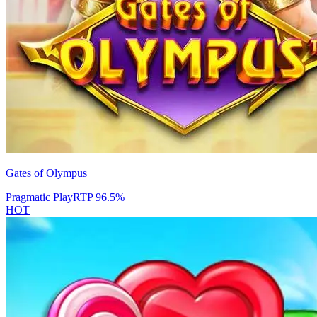
Gates of Olympus
Pragmatic Play
RTP
96.5
%
HOT