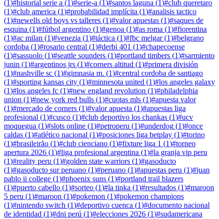
(
1
)
#
historial serie a
(
1
)
#
serie-a
(
1
)
#
santos laguna
(
1
)
#
club queretaro
(
1
)
#
club america
(
1
)
#
probabilidad implícita
(
1
)
#
analisis tactico
(
1
)
#
newells old boys vs talleres
(
1
)
#
valor apuestas
(
1
)
#
saques de
esquina
(
1
)
#
fútbol argentino
(
1
)
#
genoa
(
1
)
#
as roma
(
1
)
#
fiorentina
(
1
)
#
ac milan
(
1
)
#
venezia
(
1
)
#
táctica
(
1
)
#
fbc melgar
(
1
)
#
belgrano
cordoba
(
1
)
#
rosario central
(
1
)
#
derbi 401
(
1
)
#
chapecoense
(
1
)
#
sassuolo
(
1
)
#
seattle sounders
(
1
)
#
portland timbers
(
1
)
#
sarmiento
junin
(
1
)
#
argentinos jrs
(
1
)
#
corners altitud
(
1
)
#
primera división
(
1
)
#
nashville sc
(
1
)
#
gimnasia m.
(
1
)
#
central cordoba de santiago
(
1
)
#
sporting kansas city
(
1
)
#
minnesota united
(
1
)
#
los angeles galaxy
(
1
)
#
los angeles fc
(
1
)
#
new england revolution
(
1
)
#
philadelphia
union
(
1
)
#
new york red bulls
(
1
)
#
cuotas mls
(
1
)
#
apuesta valor
(
1
)
#
mercado de corners
(
1
)
#
valor apuesta
(
1
)
#
apuestas liga
profesional
(
1
)
#
cusco
(
1
)
#
club deportivo los chankas
(
1
)
#
ucv
moquegua
(
1
)
#
slots online
(
1
)
#
petroperu
(
1
)
#
underdog
(
1
)
#
once
caldas
(
1
)
#
atlético nacional
(
1
)
#
posiciones liga betplay
(
1
)
#
torino
(
1
)
#
brasileirão
(
1
)
#
club cienciano
(
1
)
#
fixture liga 1
(
1
)
#
torneo
apertura 2026
(
1
)
#
liga profesional argentina
(
1
)
#
la granja vip peru
(
1
)
#
reality peru
(
1
)
#
golden state warriors
(
1
)
#
gasoducto
(
1
)
#
gasoducto sur peruano
(
1
)
#
peruano
(
1
)
#
apuestas peru
(
1
)
#
juan
pablo ii college
(
1
)
#
phoenix suns
(
1
)
#
portland trail blazers
(
1
)
#
puerto cabello
(
1
)
#
sorteo
(
1
)
#
la tinka
(
1
)
#
resultados
(
1
)
#
maroon
5 peru
(
1
)
#
maroon
(
1
)
#
pokemon
(
1
)
#
pokemon champions
(
1
)
#
nintendo switch
(
1
)
#
deportivo cuenca
(
1
)
#
documento nacional
de identidad
(
1
)
#
dni perú
(
1
)
#
elecciones 2026
(
1
)
#
sudamericana