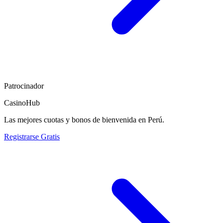
Patrocinador
CasinoHub
Las mejores cuotas y bonos de bienvenida en Perú.
Registrarse Gratis