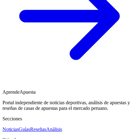
AprendeApuesta
Portal independiente de noticias deportivas, análisis de apuestas y
reseñas de casas de apuestas para el mercado peruano.
Secciones
Noticias
Guías
Reseñas
Análisis