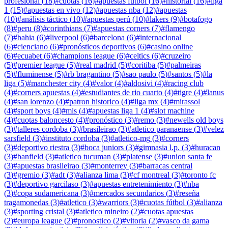
profesional
(
18
)
#
cuotas
(
16
)
#
apuestas futbol
(
16
)
#
historial
(
16
)
#
liga
1
(
15
)
#
apuestas en vivo
(
12
)
#
apuestas nba
(
12
)
#
apuestas
(
10
)
#
análisis táctico
(
10
)
#
apuestas perú
(
10
)
#
lakers
(
9
)
#
botafogo
(
8
)
#
peru
(
8
)
#
corinthians
(
7
)
#
apuestas corners
(
7
)
#
flamengo
(
7
)
#
bahia
(
6
)
#
liverpool
(
6
)
#
barcelona
(
6
)
#
internacional
(
6
)
#
cienciano
(
6
)
#
pronósticos deportivos
(
6
)
#
casino online
(
6
)
#
ecuabet
(
6
)
#
champions league
(
6
)
#
celtics
(
6
)
#
cruzeiro
(
5
)
#
premier league
(
5
)
#
real madrid
(
5
)
#
coritiba
(
5
)
#
palmeiras
(
5
)
#
fluminense
(
5
)
#
rb bragantino
(
5
)
#
sao paulo
(
5
)
#
santos
(
5
)
#
la
liga
(
5
)
#
manchester city
(
4
)
#
valor
(
4
)
#
aldosivi
(
4
)
#
racing club
(
4
)
#
corners apuestas
(
4
)
#
estudiantes de rio cuarto
(
4
)
#
tigre
(
4
)
#
lanus
(
4
)
#
san lorenzo
(
4
)
#
patron historico
(
4
)
#
liga mx
(
4
)
#
mirassol
(
4
)
#
sport boys
(
4
)
#
mls
(
4
)
#
apuestas liga 1
(
4
)
#
slot machine
(
4
)
#
cuotas baloncesto
(
4
)
#
pronóstico
(
3
)
#
remo
(
3
)
#
newells old boys
(
3
)
#
talleres cordoba
(
3
)
#
brasileirao
(
3
)
#
atletico paranaense
(
3
)
#
velez
sarsfield
(
3
)
#
instituto cordoba
(
3
)
#
atletico-mg
(
3
)
#
corners
(
3
)
#
deportivo riestra
(
3
)
#
boca juniors
(
3
)
#
gimnasia l.p.
(
3
)
#
huracan
(
3
)
#
banfield
(
3
)
#
atletico tucuman
(
3
)
#
platense
(
3
)
#
union santa fe
(
3
)
#
apuestas brasileirao
(
3
)
#
monterrey
(
3
)
#
barracas central
(
3
)
#
gremio
(
3
)
#
adt
(
3
)
#
alianza lima
(
3
)
#
cf montreal
(
3
)
#
toronto fc
(
3
)
#
deportivo garcilaso
(
3
)
#
apuestas entretenimiento
(
3
)
#
nba
(
3
)
#
copa sudamericana
(
3
)
#
mercados secundarios
(
3
)
#
reseña
tragamonedas
(
3
)
#
atletico
(
3
)
#
warriors
(
3
)
#
cuotas fútbol
(
3
)
#
alianza
(
3
)
#
sporting cristal
(
3
)
#
atletico mineiro
(
2
)
#
cuotas apuestas
(
2
)
#
europa league
(
2
)
#
pronostico
(
2
)
#
vitoria
(
2
)
#
vasco da gama