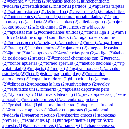
(
2
)
#
defensa y justicia
(
2
)
#
analisis táctico
(
2
)
#
independiente
rivadavia
(
2
)
#
estadísticas
(
2
)
#
historial partidos
(
2
)
#
apuestas tarjetas
(
2
)
#
patrón histórico
(
2
)
#
lectura fria
(
2
)
#
river plate
(
2
)
#
cuotas futbol
(
2
)
#
antecedentes
(
2
)
#
napoli
(
2
)
#
lectura probabilidades
(
2
)
#
sport
huancayo
(
2
)
#
atalanta
(
2
)
#
los chankas
(
2
)
#
atletico grau
(
2
)
#
major
league soccer
(
2
)
#
fc cincinnati
(
2
)
#
vancouver whitecaps
(
2
)
#
apuestas mls
(
2
)
#
comerciantes unidos
(
2
)
#
cuotas liga 1
(
2
)
#
am i
in love
(
2
)
#
shine original soundtrack
(
2
)
#
tragamonedas online
(
2
)
#
noticias perú
(
2
)
#
melgar
(
2
)
#
chankas
(
2
)
#
inter
(
2
)
#
liga 1 peru
(
2
)
#
racing
(
2
)
#
stephen curry
(
2
)
#
cajamarca
(
2
)
#
juegos de casino
(
2
)
#
junior
(
2
)
#
nba apuestas
(
2
)
#
tendencias perú
(
2
)
#
laliga
(
2
)
#
tabla
de posiciones
(
2
)
#
tigres
(
2
)
#
concacaf champions cup
(
2
)
#
arsenal
(
2
)
#
bonos apuestas
(
2
)
#
torneo apertura
(
2
)
#
atletico nacional
(
2
)
#
rtp
volatilidad
(
2
)
#
nuggets
(
2
)
#
mujer
(
2
)
#
psg vs monaco
(
2
)
#
aviator
estrategia
(
2
)
#
jetx
(
2
)
#
slots pragmatic play
(
2
)
#
mercados
alternativos
(
2
)
#
copa libertadores
(
2
)
#
binacional
(
2
)
#
levante
(
2
)
#
clippers
(
2
)
#
apuestas la liga
(
2
)
#
universitario
(
2
)
#
voley
(
2
)
#
resultados uni
(
2
)
#
madrid
(
2
)
#
apuestas deportivas peru
(
2
)
#
dynamo kyiv
(
1
)
#
universitatea cluj
(
1
)
#
previa apuestas
(
1
)
#
serie
a brasil
(
1
)
#
mercado corners
(
1
)
#
calendario apretado
(
1
)
#
probabilidad
(
1
)
#
historial brasileirao
(
1
)
#
apuestas futebol
(
1
)
#
cuotas de apuestas
(
1
)
#
valor en apuestas
(
1
)
#
independ.
rivadavia
(
1
)
#
patron repetido
(
1
)
#
historico cruces
(
1
)
#
apuestas
premier
(
1
)
#
estudiantes l.p.
(
1
)
#
independiente
(
1
)
#
pronóstico
apuestas
(
1
)
#
análisis corners
(
1
)
#
man city
(
1
)
#
chapecoense-sc