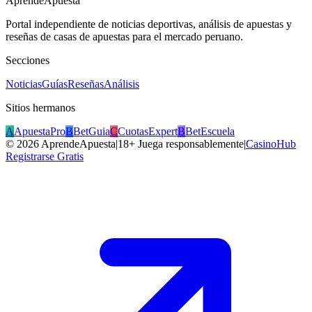
AprendeApuesta
Portal independiente de noticias deportivas, análisis de apuestas y
reseñas de casas de apuestas para el mercado peruano.
Secciones
Noticias
Guías
Reseñas
Análisis
Sitios hermanos
A
ApuestaPro
B
BetGuia
C
CuotasExpert
B
BetEscuela
©
2026
AprendeApuesta
|
18+ Juega responsablemente
|
CasinoHub
Registrarse Gratis