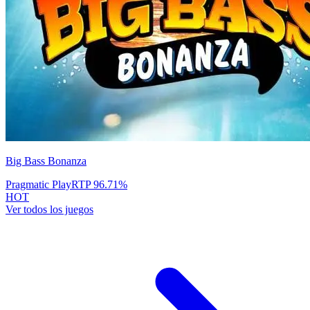
Big Bass Bonanza
Pragmatic Play
RTP
96.71
%
HOT
Ver todos los juegos