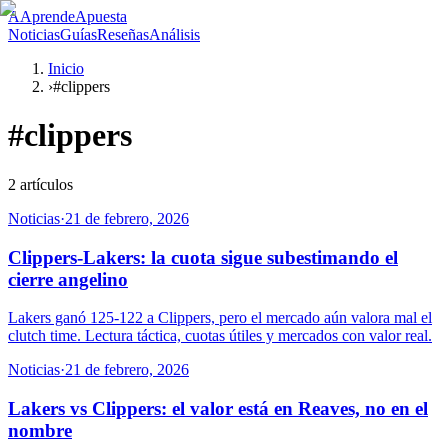
A
AprendeApuesta
Noticias
Guías
Reseñas
Análisis
Inicio
›
#clippers
#
clippers
2
artículos
Noticias
·
21 de febrero, 2026
Clippers-Lakers: la cuota sigue subestimando el
cierre angelino
Lakers ganó 125-122 a Clippers, pero el mercado aún valora mal el
clutch time. Lectura táctica, cuotas útiles y mercados con valor real.
Noticias
·
21 de febrero, 2026
Lakers vs Clippers: el valor está en Reaves, no en el
nombre