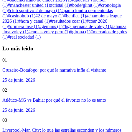
(
1
)
#
manchester united
(
1
)
#
cristal
(
1
)
#
bodø/glimt
(
1
)
#
cronologia
(
1
)
#
club sportivo 2 de mayo
(
1
)
#
paulo londra peru entradas
(
1
)
#
casinohub
(
1
)
#
2 de mayo
(
1
)
#
benfica
(
1
)
#
champions league
2026
(
1
)
#
hora y canal
(
1
)
#
resultados coar
(
1
)
#
coar 2026
(
1
)
#
primera fase
(
1
)
#
geminis
(
1
)
#
liga peruana de voley
(
1
)
#
alianza
lima voley
(
1
)
#
cuotas voley peru
(
1
)
#
girona
(
1
)
#
mercados de goles
(
1
)
#
real sociedad
(
1
)
Lo más leído
01
Cruzeiro-Botafogo: por qué la narrativa infla al visitante
25 de junio, 2026
02
Atlético-MG vs Bahia: por qué el favorito no lo es tanto
25 de junio, 2026
03
Liverpool-Man City: lo que las estrellas esconden y los números