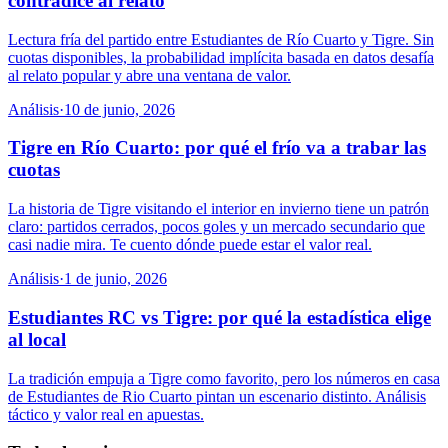
contradice al relato
Lectura fría del partido entre Estudiantes de Río Cuarto y Tigre. Sin
cuotas disponibles, la probabilidad implícita basada en datos desafía
al relato popular y abre una ventana de valor.
Análisis
·
10 de junio, 2026
Tigre en Río Cuarto: por qué el frío va a trabar las
cuotas
La historia de Tigre visitando el interior en invierno tiene un patrón
claro: partidos cerrados, pocos goles y un mercado secundario que
casi nadie mira. Te cuento dónde puede estar el valor real.
Análisis
·
1 de junio, 2026
Estudiantes RC vs Tigre: por qué la estadística elige
al local
La tradición empuja a Tigre como favorito, pero los números en casa
de Estudiantes de Rio Cuarto pintan un escenario distinto. Análisis
táctico y valor real en apuestas.