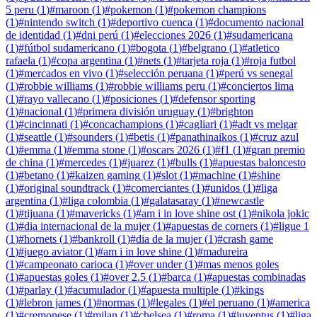
5 peru
(
1
)
#
maroon
(
1
)
#
pokemon
(
1
)
#
pokemon champions
(
1
)
#
nintendo switch
(
1
)
#
deportivo cuenca
(
1
)
#
documento nacional
de identidad
(
1
)
#
dni perú
(
1
)
#
elecciones 2026
(
1
)
#
sudamericana
(
1
)
#
fútbol sudamericano
(
1
)
#
bogota
(
1
)
#
belgrano
(
1
)
#
atletico
rafaela
(
1
)
#
copa argentina
(
1
)
#
nets
(
1
)
#
tarjeta roja
(
1
)
#
roja futbol
(
1
)
#
mercados en vivo
(
1
)
#
selección peruana
(
1
)
#
perú vs senegal
(
1
)
#
robbie williams
(
1
)
#
robbie williams peru
(
1
)
#
conciertos lima
(
1
)
#
rayo vallecano
(
1
)
#
posiciones
(
1
)
#
defensor sporting
(
1
)
#
nacional
(
1
)
#
primera división uruguay
(
1
)
#
brighton
(
1
)
#
cincinnati
(
1
)
#
concachampions
(
1
)
#
cagliari
(
1
)
#
adt vs melgar
(
1
)
#
seattle
(
1
)
#
sounders
(
1
)
#
betis
(
1
)
#
panathinaikos
(
1
)
#
cruz azul
(
1
)
#
emma
(
1
)
#
emma stone
(
1
)
#
oscars 2026
(
1
)
#
f1
(
1
)
#
gran premio
de china
(
1
)
#
mercedes
(
1
)
#
juarez
(
1
)
#
bulls
(
1
)
#
apuestas baloncesto
(
1
)
#
betano
(
1
)
#
kaizen gaming
(
1
)
#
slot
(
1
)
#
machine
(
1
)
#
shine
(
1
)
#
original soundtrack
(
1
)
#
comerciantes
(
1
)
#
unidos
(
1
)
#
liga
argentina
(
1
)
#
liga colombia
(
1
)
#
galatasaray
(
1
)
#
newcastle
(
1
)
#
tijuana
(
1
)
#
mavericks
(
1
)
#
am i in love shine ost
(
1
)
#
nikola jokic
(
1
)
#
dia internacional de la mujer
(
1
)
#
apuestas de corners
(
1
)
#
ligue 1
(
1
)
#
hornets
(
1
)
#
bankroll
(
1
)
#
dia de la mujer
(
1
)
#
crash game
(
1
)
#
juego aviator
(
1
)
#
am i in love shine
(
1
)
#
madureira
(
1
)
#
campeonato carioca
(
1
)
#
over under
(
1
)
#
mas menos goles
(
1
)
#
apuestas goles
(
1
)
#
over 2.5
(
1
)
#
barca
(
1
)
#
apuestas combinadas
(
1
)
#
parlay
(
1
)
#
acumulador
(
1
)
#
apuesta multiple
(
1
)
#
kings
(
1
)
#
lebron james
(
1
)
#
normas
(
1
)
#
legales
(
1
)
#
el peruano
(
1
)
#
america
(
1
)
#
cremonese
(
1
)
#
milan
(
1
)
#
chelsea
(
1
)
#
roma
(
1
)
#
juventus
(
1
)
#
liga