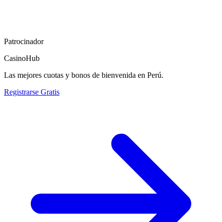
Patrocinador
CasinoHub
Las mejores cuotas y bonos de bienvenida en Perú.
Registrarse Gratis