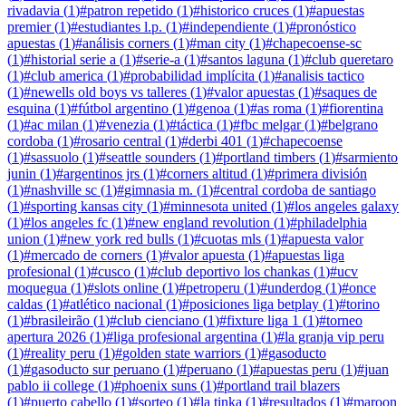
rivadavia
(
1
)
#
patron repetido
(
1
)
#
historico cruces
(
1
)
#
apuestas
premier
(
1
)
#
estudiantes l.p.
(
1
)
#
independiente
(
1
)
#
pronóstico
apuestas
(
1
)
#
análisis corners
(
1
)
#
man city
(
1
)
#
chapecoense-sc
(
1
)
#
historial serie a
(
1
)
#
serie-a
(
1
)
#
santos laguna
(
1
)
#
club queretaro
(
1
)
#
club america
(
1
)
#
probabilidad implícita
(
1
)
#
analisis tactico
(
1
)
#
newells old boys vs talleres
(
1
)
#
valor apuestas
(
1
)
#
saques de
esquina
(
1
)
#
fútbol argentino
(
1
)
#
genoa
(
1
)
#
as roma
(
1
)
#
fiorentina
(
1
)
#
ac milan
(
1
)
#
venezia
(
1
)
#
táctica
(
1
)
#
fbc melgar
(
1
)
#
belgrano
cordoba
(
1
)
#
rosario central
(
1
)
#
derbi 401
(
1
)
#
chapecoense
(
1
)
#
sassuolo
(
1
)
#
seattle sounders
(
1
)
#
portland timbers
(
1
)
#
sarmiento
junin
(
1
)
#
argentinos jrs
(
1
)
#
corners altitud
(
1
)
#
primera división
(
1
)
#
nashville sc
(
1
)
#
gimnasia m.
(
1
)
#
central cordoba de santiago
(
1
)
#
sporting kansas city
(
1
)
#
minnesota united
(
1
)
#
los angeles galaxy
(
1
)
#
los angeles fc
(
1
)
#
new england revolution
(
1
)
#
philadelphia
union
(
1
)
#
new york red bulls
(
1
)
#
cuotas mls
(
1
)
#
apuesta valor
(
1
)
#
mercado de corners
(
1
)
#
valor apuesta
(
1
)
#
apuestas liga
profesional
(
1
)
#
cusco
(
1
)
#
club deportivo los chankas
(
1
)
#
ucv
moquegua
(
1
)
#
slots online
(
1
)
#
petroperu
(
1
)
#
underdog
(
1
)
#
once
caldas
(
1
)
#
atlético nacional
(
1
)
#
posiciones liga betplay
(
1
)
#
torino
(
1
)
#
brasileirão
(
1
)
#
club cienciano
(
1
)
#
fixture liga 1
(
1
)
#
torneo
apertura 2026
(
1
)
#
liga profesional argentina
(
1
)
#
la granja vip peru
(
1
)
#
reality peru
(
1
)
#
golden state warriors
(
1
)
#
gasoducto
(
1
)
#
gasoducto sur peruano
(
1
)
#
peruano
(
1
)
#
apuestas peru
(
1
)
#
juan
pablo ii college
(
1
)
#
phoenix suns
(
1
)
#
portland trail blazers
(
1
)
#
puerto cabello
(
1
)
#
sorteo
(
1
)
#
la tinka
(
1
)
#
resultados
(
1
)
#
maroon