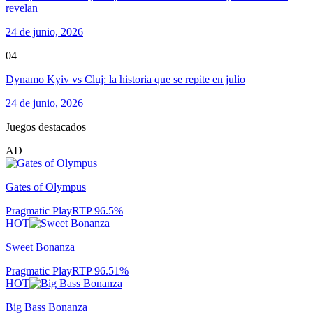
revelan
24 de junio, 2026
04
Dynamo Kyiv vs Cluj: la historia que se repite en julio
24 de junio, 2026
Juegos destacados
AD
Gates of Olympus
Pragmatic Play
RTP
96.5
%
HOT
Sweet Bonanza
Pragmatic Play
RTP
96.51
%
HOT
Big Bass Bonanza