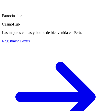
Patrocinador
CasinoHub
Las mejores cuotas y bonos de bienvenida en Perú.
Registrarse Gratis