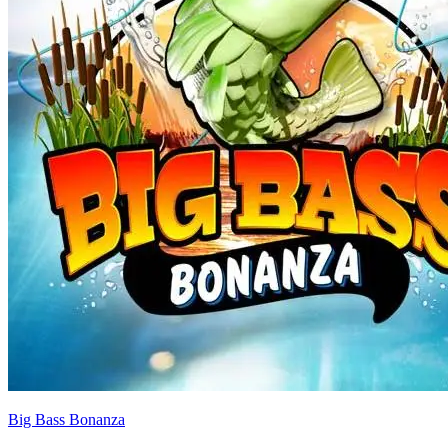
Big Bass Bonanza