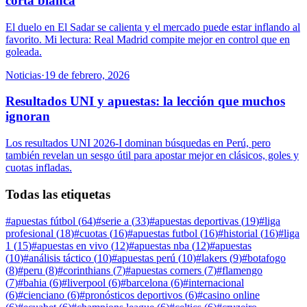
corta blanca
El duelo en El Sadar se calienta y el mercado puede estar inflando al
favorito. Mi lectura: Real Madrid compite mejor en control que en
goleada.
Noticias
·
19 de febrero, 2026
Resultados UNI y apuestas: la lección que muchos
ignoran
Los resultados UNI 2026-I dominan búsquedas en Perú, pero
también revelan un sesgo útil para apostar mejor en clásicos, goles y
cuotas infladas.
Todas las etiquetas
#
apuestas fútbol
(
64
)
#
serie a
(
33
)
#
apuestas deportivas
(
19
)
#
liga
profesional
(
18
)
#
cuotas
(
16
)
#
apuestas futbol
(
16
)
#
historial
(
16
)
#
liga
1
(
15
)
#
apuestas en vivo
(
12
)
#
apuestas nba
(
12
)
#
apuestas
(
10
)
#
análisis táctico
(
10
)
#
apuestas perú
(
10
)
#
lakers
(
9
)
#
botafogo
(
8
)
#
peru
(
8
)
#
corinthians
(
7
)
#
apuestas corners
(
7
)
#
flamengo
(
7
)
#
bahia
(
6
)
#
liverpool
(
6
)
#
barcelona
(
6
)
#
internacional
(
6
)
#
cienciano
(
6
)
#
pronósticos deportivos
(
6
)
#
casino online