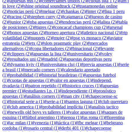
(
2
)
#
apuestas mls
(
2
)
#
comerciantes unidos
(
2
)
#
cuotas liga 1
(
2
)
#
am i
in love
(
2
)
#
shine original soundtrack
(
2
)
#
tragamonedas online
(
2
)
#
noticias perú
(
2
)
#
melgar
(
2
)
#
chankas
(
2
)
#
inter
(
2
)
#
liga 1 peru
(
2
)
#
racing
(
2
)
#
stephen curry
(
2
)
#
cajamarca
(
2
)
#
juegos de casino
(
2
)
#
junior
(
2
)
#
nba apuestas
(
2
)
#
tendencias perú
(
2
)
#
laliga
(
2
)
#
tabla
de posiciones
(
2
)
#
tigres
(
2
)
#
concacaf champions cup
(
2
)
#
arsenal
(
2
)
#
bonos apuestas
(
2
)
#
torneo apertura
(
2
)
#
atletico nacional
(
2
)
#
rtp
volatilidad
(
2
)
#
nuggets
(
2
)
#
mujer
(
2
)
#
psg vs monaco
(
2
)
#
aviator
estrategia
(
2
)
#
jetx
(
2
)
#
slots pragmatic play
(
2
)
#
mercados
alternativos
(
2
)
#
copa libertadores
(
2
)
#
binacional
(
2
)
#
levante
(
2
)
#
clippers
(
2
)
#
apuestas la liga
(
2
)
#
universitario
(
2
)
#
voley
(
2
)
#
resultados uni
(
2
)
#
madrid
(
2
)
#
apuestas deportivas peru
(
2
)
#
dynamo kyiv
(
1
)
#
universitatea cluj
(
1
)
#
previa apuestas
(
1
)
#
serie
a brasil
(
1
)
#
mercado corners
(
1
)
#
calendario apretado
(
1
)
#
probabilidad
(
1
)
#
historial brasileirao
(
1
)
#
apuestas futebol
(
1
)
#
cuotas de apuestas
(
1
)
#
valor en apuestas
(
1
)
#
independ.
rivadavia
(
1
)
#
patron repetido
(
1
)
#
historico cruces
(
1
)
#
apuestas
premier
(
1
)
#
estudiantes l.p.
(
1
)
#
independiente
(
1
)
#
pronóstico
apuestas
(
1
)
#
análisis corners
(
1
)
#
man city
(
1
)
#
chapecoense-sc
(
1
)
#
historial serie a
(
1
)
#
serie-a
(
1
)
#
santos laguna
(
1
)
#
club queretaro
(
1
)
#
club america
(
1
)
#
probabilidad implícita
(
1
)
#
analisis tactico
(
1
)
#
newells old boys vs talleres
(
1
)
#
valor apuestas
(
1
)
#
saques de
esquina
(
1
)
#
fútbol argentino
(
1
)
#
genoa
(
1
)
#
as roma
(
1
)
#
fiorentina
(
1
)
#
ac milan
(
1
)
#
venezia
(
1
)
#
táctica
(
1
)
#
fbc melgar
(
1
)
#
belgrano
cordoba
(
1
)
#
rosario central
(
1
)
#
derbi 401
(
1
)
#
chapecoense