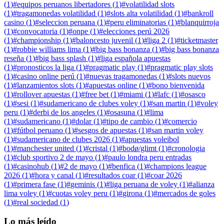
(
1
)
#
equipos peruanos libertadores
(
1
)
#
volatilidad slots
(
1
)
#
tragamonedas volatilidad
(
1
)
#
slots alta volatilidad
(
1
)
#
bankroll
casino
(
1
)
#
seleccion peruana
(
1
)
#
peru eliminatorias
(
1
)
#
blanquirroja
(
1
)
#
convocatoria
(
1
)
#
onpe
(
1
)
#
elecciones perú 2026
(
1
)
#
championship
(
1
)
#
baloncesto juvenil
(
1
)
#
liga 2
(
1
)
#
ticketmaster
(
1
)
#
robbie williams lima
(
1
)
#
big bass bonanza
(
1
)
#
big bass bonanza
reseña
(
1
)
#
big bass splash
(
1
)
#
liga española apuestas
(
1
)
#
pronosticos la liga
(
1
)
#
pragmatic play
(
1
)
#
pragmatic play slots
(
1
)
#
casino online perú
(
1
)
#
nuevas tragamonedas
(
1
)
#
slots nuevos
(
1
)
#
lanzamientos slots
(
1
)
#
apuestas online
(
1
)
#
bono bienvenida
(
1
)
#
rollover apuestas
(
1
)
#
free bet
(
1
)
#
miami
(
1
)
#
lafc
(
1
)
#
osasco
(
1
)
#
sesi
(
1
)
#
sudamericano de clubes voley
(
1
)
#
san martin
(
1
)
#
voley
peru
(
1
)
#
derbi de los angeles
(
1
)
#
osasuna
(
1
)
#
lima
(
1
)
#
sudamericano
(
1
)
#
dolar
(
1
)
#
tipo de cambio
(
1
)
#
comercio
(
1
)
#
fútbol peruano
(
1
)
#
sesgos de apuestas
(
1
)
#
san martin voley
(
1
)
#
sudamericano de clubes 2026
(
1
)
#
apuestas voleibol
(
1
)
#
manchester united
(
1
)
#
cristal
(
1
)
#
bodø/glimt
(
1
)
#
cronologia
(
1
)
#
club sportivo 2 de mayo
(
1
)
#
paulo londra peru entradas
(
1
)
#
casinohub
(
1
)
#
2 de mayo
(
1
)
#
benfica
(
1
)
#
champions league
2026
(
1
)
#
hora y canal
(
1
)
#
resultados coar
(
1
)
#
coar 2026
(
1
)
#
primera fase
(
1
)
#
geminis
(
1
)
#
liga peruana de voley
(
1
)
#
alianza
lima voley
(
1
)
#
cuotas voley peru
(
1
)
#
girona
(
1
)
#
mercados de goles
(
1
)
#
real sociedad
(
1
)
Lo más leído