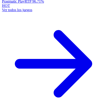
Pragmatic Play
RTP
96.71
%
HOT
Ver todos los juegos