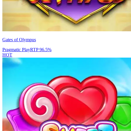
Gates of Olympus
Pragmatic Play
RTP
96.5
%
HOT