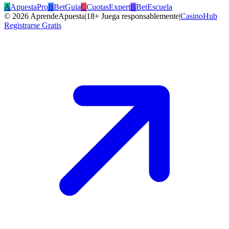
A
ApuestaPro
B
BetGuia
C
CuotasExpert
B
BetEscuela
©
2026
AprendeApuesta
|
18+ Juega responsablemente
|
CasinoHub
Registrarse Gratis