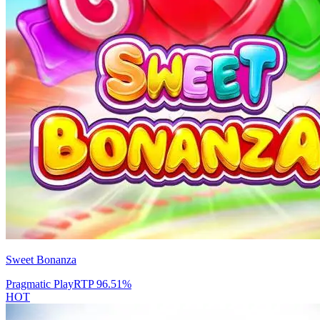
Sweet Bonanza
Pragmatic Play
RTP
96.51
%
HOT