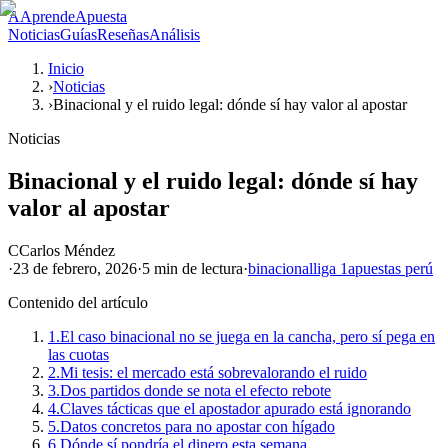
A
AprendeApuesta
Noticias
Guías
Reseñas
Análisis
Inicio
›
Noticias
›
Binacional y el ruido legal: dónde sí hay valor al apostar
Noticias
Binacional y el ruido legal: dónde sí hay
valor al apostar
C
Carlos Méndez
·
23 de febrero, 2026
·
5 min
de lectura
·
binacional
liga 1
apuestas perú
Contenido del artículo
1.
El caso binacional no se juega en la cancha, pero sí pega en
las cuotas
2.
Mi tesis: el mercado está sobrevalorando el ruido
3.
Dos partidos donde se nota el efecto rebote
4.
Claves tácticas que el apostador apurado está ignorando
5.
Datos concretos para no apostar con hígado
6.
Dónde sí pondría el dinero esta semana