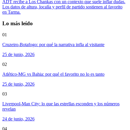
ADT recibe a Los Chankas con un contexto que suele inflar dudas.
Los datos de altura, localía y perfil de partido sostienen al favorito
en Tarma.
Lo más leído
01
Cruzeiro-Botafogo: por qué la narrativa infla al visitante
25 de junio, 2026
02
Atlético-MG vs Bahia: por qué el favorito no lo es tanto
25 de junio, 2026
03
Liverpool-Man City: lo que las estrellas esconden y los números
revelan
24 de junio, 2026
04