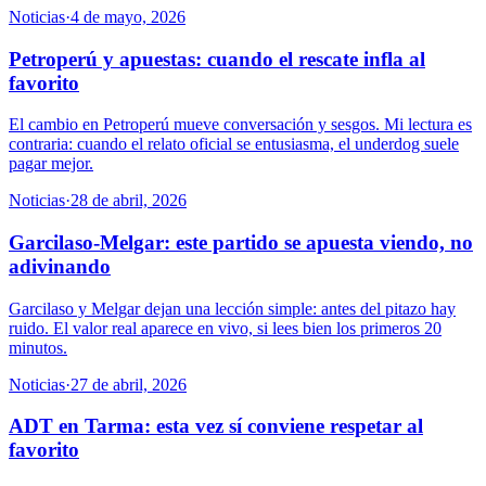
Noticias
·
4 de mayo, 2026
Petroperú y apuestas: cuando el rescate infla al
favorito
El cambio en Petroperú mueve conversación y sesgos. Mi lectura es
contraria: cuando el relato oficial se entusiasma, el underdog suele
pagar mejor.
Noticias
·
28 de abril, 2026
Garcilaso-Melgar: este partido se apuesta viendo, no
adivinando
Garcilaso y Melgar dejan una lección simple: antes del pitazo hay
ruido. El valor real aparece en vivo, si lees bien los primeros 20
minutos.
Noticias
·
27 de abril, 2026
ADT en Tarma: esta vez sí conviene respetar al
favorito