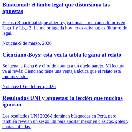
Binacional: el limbo legal que distorsiona las
apuestas
El caso Binacional sigue abierto y ya impacta mercados futuros en
Liga 1 y Liga 2. La mejor jugada hoy no es adivinar, es filtrar ruido
legal.
Noticias
·
9 de marzo, 2026
Cienciano-Boys: esta vez la tabla le gana al relato
Se juega la fecha 6 y el ruido apunta a un duelo parejo. Mi lectura
va al revés: Cienciano tiene una ventaja táctica que el relato está
minimizando.
Noticias
·
19 de febrero, 2026
Resultados UNI y apuestas: la lección que muchos
ignoran
Los resultados UNI 2026-I dominan búsquedas en Perú, pero
también revelan un sesgo útil para apostar mejor en clásicos, goles y
cuotas infladas.