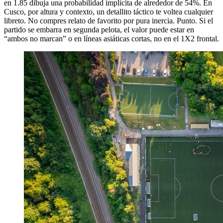
en 1.85 dibuja una probabilidad implícita de alrededor de 54%. En
Cusco, por altura y contexto, un detallito táctico te voltea cualquier
libreto. No compres relato de favorito por pura inercia. Punto. Si el
partido se embarra en segunda pelota, el valor puede estar en
“ambos no marcan” o en líneas asiáticas cortas, no en el 1X2 frontal.