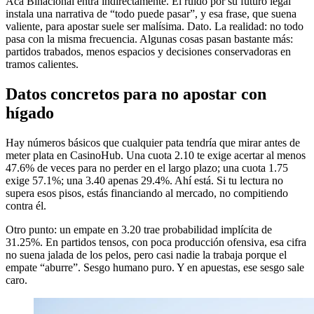
Acá Binacional entra indirectamente. El ruido por su futuro legal
instala una narrativa de “todo puede pasar”, y esa frase, que suena
valiente, para apostar suele ser malísima. Dato. La realidad: no todo
pasa con la misma frecuencia. Algunas cosas pasan bastante más:
partidos trabados, menos espacios y decisiones conservadoras en
tramos calientes.
Datos concretos para no apostar con
hígado
Hay números básicos que cualquier pata tendría que mirar antes de
meter plata en CasinoHub. Una cuota 2.10 te exige acertar al menos
47.6% de veces para no perder en el largo plazo; una cuota 1.75
exige 57.1%; una 3.40 apenas 29.4%. Ahí está. Si tu lectura no
supera esos pisos, estás financiando al mercado, no compitiendo
contra él.
Otro punto: un empate en 3.20 trae probabilidad implícita de
31.25%. En partidos tensos, con poca producción ofensiva, esa cifra
no suena jalada de los pelos, pero casi nadie la trabaja porque el
empate “aburre”. Sesgo humano puro. Y en apuestas, ese sesgo sale
caro.