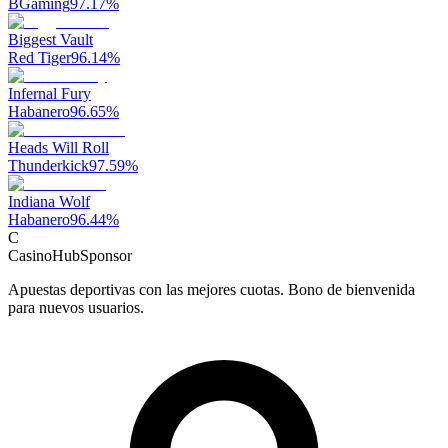
BGaming
97.17
%
Biggest Vault
Red Tiger
96.14
%
Infernal Fury
Habanero
96.65
%
Heads Will Roll
Thunderkick
97.59
%
Indiana Wolf
Habanero
96.44
%
C
CasinoHub
Sponsor
Apuestas deportivas con las mejores cuotas. Bono de bienvenida
para nuevos usuarios.