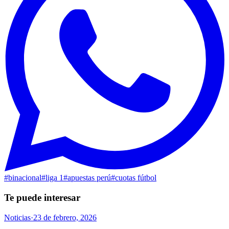
#
binacional
#
liga 1
#
apuestas perú
#
cuotas fútbol
Te puede interesar
Noticias
·
23 de febrero, 2026