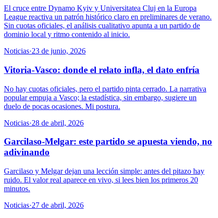
El cruce entre Dynamo Kyiv y Universitatea Cluj en la Europa
League reactiva un patrón histórico claro en preliminares de verano.
Sin cuotas oficiales, el análisis cualitativo apunta a un partido de
dominio local y ritmo contenido al inicio.
Noticias
·
23 de junio, 2026
Vitoria-Vasco: donde el relato infla, el dato enfría
No hay cuotas oficiales, pero el partido pinta cerrado. La narrativa
popular empuja a Vasco; la estadística, sin embargo, sugiere un
duelo de pocas ocasiones. Mi postura.
Noticias
·
28 de abril, 2026
Garcilaso-Melgar: este partido se apuesta viendo, no
adivinando
Garcilaso y Melgar dejan una lección simple: antes del pitazo hay
ruido. El valor real aparece en vivo, si lees bien los primeros 20
minutos.
Noticias
·
27 de abril, 2026