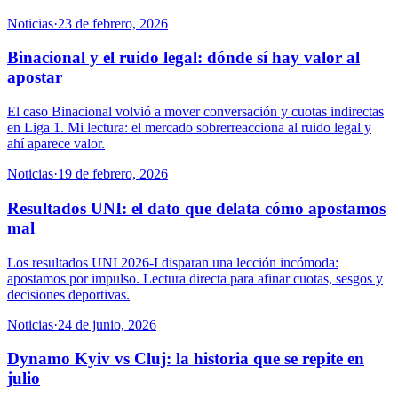
Noticias
·
23 de febrero, 2026
Binacional y el ruido legal: dónde sí hay valor al
apostar
El caso Binacional volvió a mover conversación y cuotas indirectas
en Liga 1. Mi lectura: el mercado sobrerreacciona al ruido legal y
ahí aparece valor.
Noticias
·
19 de febrero, 2026
Resultados UNI: el dato que delata cómo apostamos
mal
Los resultados UNI 2026-I disparan una lección incómoda:
apostamos por impulso. Lectura directa para afinar cuotas, sesgos y
decisiones deportivas.
Noticias
·
24 de junio, 2026
Dynamo Kyiv vs Cluj: la historia que se repite en
julio