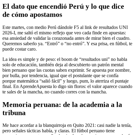
El dato que encendió Perú y lo que dice
de cómo apostamos
Este martes, con medio Perú dándole F5 al link de resultados UNI
2026-I, me saltó el mismo reflejo que veo cada finde en apuestas:
esa ansiedad de validar la corazonada antes de mirar bien el cuadro.
Queremos saberlo ya. “Entró” o “no entró”. Y esa prisa, en fútbol, te
puede costar caro.
La idea es simple y de peso: el boom de “resultados uni” no habla
solo de educación, también deja al descubierto un patrón mental
bien peruano que las cuotas saben exprimir. Se apuesta por nombre,
por bulla, por tendencia, igual que el postulante que se confía
porque matemática “salió fácil” y luego, pum, lo aterriza el puntaje
final. En AprendeApuesta lo digo sin floros: el valor aparece cuando
te sales de la mancha, no cuando corres con la mancha.
Memoria peruana: de la academia a la
tribuna
Me hace acordar a la blanquirroja en Quito 2021: casi nadie la tenía,
pero señales tácticas había, y claras. El fútbol peruano tiene