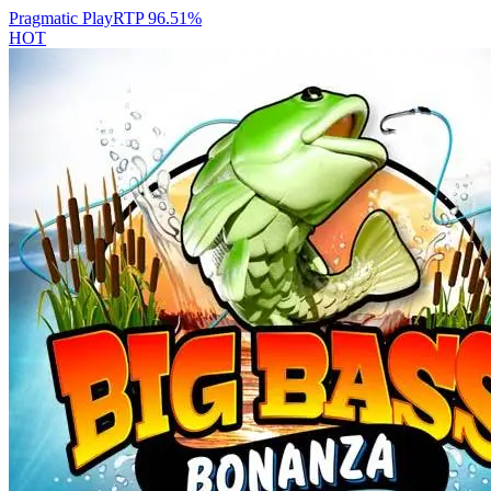
Pragmatic Play
RTP
96.51
%
HOT