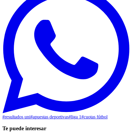
#
resultados uni
#
apuestas deportivas
#
liga 1
#
cuotas fútbol
Te puede interesar