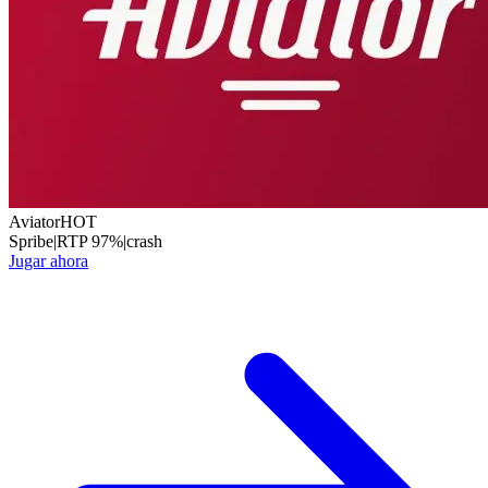
Aviator
HOT
Spribe
|
RTP
97
%
|
crash
Jugar ahora