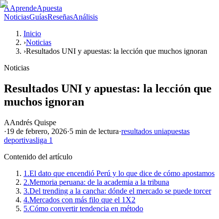
A
AprendeApuesta
Noticias
Guías
Reseñas
Análisis
Inicio
›
Noticias
›
Resultados UNI y apuestas: la lección que muchos ignoran
Noticias
Resultados UNI y apuestas: la lección que
muchos ignoran
A
Andrés Quispe
·
19 de febrero, 2026
·
5 min
de lectura
·
resultados uni
apuestas
deportivas
liga 1
Contenido del artículo
1.
El dato que encendió Perú y lo que dice de cómo apostamos
2.
Memoria peruana: de la academia a la tribuna
3.
Del trending a la cancha: dónde el mercado se puede torcer
4.
Mercados con más filo que el 1X2
5.
Cómo convertir tendencia en método