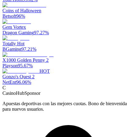
Coins of Halloween
Betsoft
96
%
Gem Vortex
Dragon Gaming
97.27
%
Totally Hot
BGaming
97.21
%
X1000 Golden Penny 2
Playson
95.67
%
HOT
Gonzo's Quest 2
NetEnt
96.06
%
C
CasinoHub
Sponsor
Apuestas deportivas con las mejores cuotas. Bono de bienvenida
para nuevos usuarios.