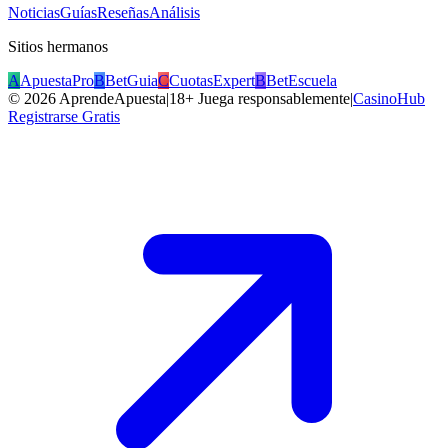
Noticias
Guías
Reseñas
Análisis
Sitios hermanos
A
ApuestaPro
B
BetGuia
C
CuotasExpert
B
BetEscuela
©
2026
AprendeApuesta
|
18+ Juega responsablemente
|
CasinoHub
Registrarse Gratis