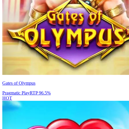
Gates of Olympus
Pragmatic Play
RTP
96.5
%
HOT