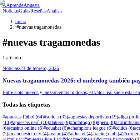
A
AprendeApuesta
Noticias
Guías
Reseñas
Análisis
Inicio
›
#nuevas tragamonedas
#
nuevas tragamonedas
1
artículo
Noticias
·
23 de febrero, 2026
Nuevas tragamonedas 2026: el underdog también pa
Entre slots nuevos y lanzamientos ruidosos, el valor real suele estar en 
Todas las etiquetas
#
apuestas fútbol
(
64
)
#
serie a
(
33
)
#
apuestas deportivas
(
19
)
#
liga profe
(
10
)
#
apuestas perú
(
10
)
#
lakers
(
9
)
#
botafogo
(
8
)
#
peru
(
8
)
#
corinthians
(
6
)
#
casino online
(
6
)
#
ecuabet
(
6
)
#
champions league
(
6
)
#
celtics
(
6
)
#
c
(
5
)
#
manchester city
(
4
)
#
valor
(
4
)
#
aldosivi
(
4
)
#
racing club
(
4
)
#
corner
(
4
)
#
mls
(
4
)
#
apuestas liga 1
(
4
)
#
slot machine
(
4
)
#
cuotas baloncesto
(
4