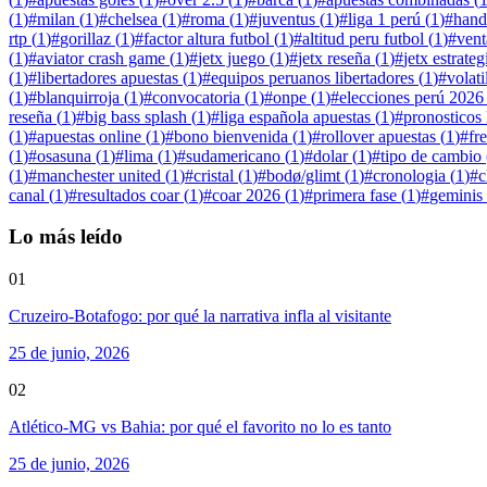
(
1
)
#
milan
(
1
)
#
chelsea
(
1
)
#
roma
(
1
)
#
juventus
(
1
)
#
liga 1 perú
(
1
)
#
hand
rtp
(
1
)
#
gorillaz
(
1
)
#
factor altura futbol
(
1
)
#
altitud peru futbol
(
1
)
#
vent
(
1
)
#
aviator crash game
(
1
)
#
jetx juego
(
1
)
#
jetx reseña
(
1
)
#
jetx estrateg
(
1
)
#
libertadores apuestas
(
1
)
#
equipos peruanos libertadores
(
1
)
#
volati
(
1
)
#
blanquirroja
(
1
)
#
convocatoria
(
1
)
#
onpe
(
1
)
#
elecciones perú 2026
reseña
(
1
)
#
big bass splash
(
1
)
#
liga española apuestas
(
1
)
#
pronosticos 
(
1
)
#
apuestas online
(
1
)
#
bono bienvenida
(
1
)
#
rollover apuestas
(
1
)
#
fr
(
1
)
#
osasuna
(
1
)
#
lima
(
1
)
#
sudamericano
(
1
)
#
dolar
(
1
)
#
tipo de cambio
(
1
)
#
manchester united
(
1
)
#
cristal
(
1
)
#
bodø/glimt
(
1
)
#
cronologia
(
1
)
#
c
canal
(
1
)
#
resultados coar
(
1
)
#
coar 2026
(
1
)
#
primera fase
(
1
)
#
geminis
Lo más leído
01
Cruzeiro-Botafogo: por qué la narrativa infla al visitante
25 de junio, 2026
02
Atlético-MG vs Bahia: por qué el favorito no lo es tanto
25 de junio, 2026