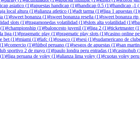
icap asiatico
(
1
)
#
apuestas handicap
(
1
)
#
handicap 0.5
(
1
)
#
handicap -1
(
aja local altura
(
1
)
#
alianza atletico
(
1
)
#
adt tarma
(
1
)
#
liga 1 apuestas
(
1
)
ia
(
1
)
#
sweet bonanza
(
1
)
#
sweet bonanza reseña
(
1
)
#
sweet bonanza rtp
lidad slots
(
1
)
#
tragamonedas volatilidad
(
1
)
#
slots alta volatilidad
(
1
)
#
ba
(
1
)
#
championship
(
1
)
#
baloncesto juvenil
(
1
)
#
liga 2
(
1
)
#
ticketmaster
(
1
la liga
(
1
)
#
pragmatic play
(
1
)
#
pragmatic play slots
(
1
)
#
casino online pe
ee bet
(
1
)
#
miami
(
1
)
#
lafc
(
1
)
#
osasco
(
1
)
#
sesi
(
1
)
#
sudamericano de club
(
1
)
#
comercio
(
1
)
#
fútbol peruano
(
1
)
#
sesgos de apuestas
(
1
)
#
san martin
lub sportivo 2 de mayo
(
1
)
#
paulo londra peru entradas
(
1
)
#
casinohub
(
(
1
)
#
liga peruana de voley
(
1
)
#
alianza lima voley
(
1
)
#
cuotas voley peru