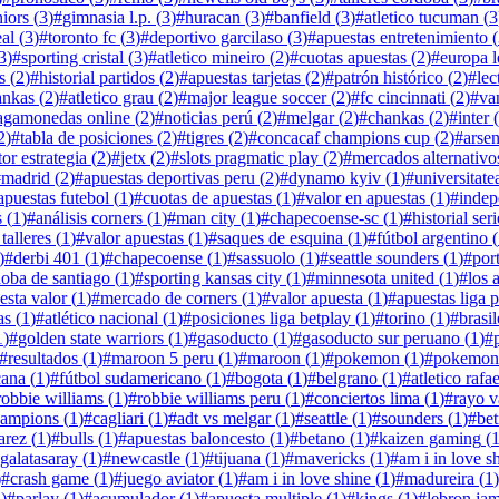
niors
(
3
)
#
gimnasia l.p.
(
3
)
#
huracan
(
3
)
#
banfield
(
3
)
#
atletico tucuman
(
3
eal
(
3
)
#
toronto fc
(
3
)
#
deportivo garcilaso
(
3
)
#
apuestas entretenimiento
(
3
)
#
sporting cristal
(
3
)
#
atletico mineiro
(
2
)
#
cuotas apuestas
(
2
)
#
europa 
s
(
2
)
#
historial partidos
(
2
)
#
apuestas tarjetas
(
2
)
#
patrón histórico
(
2
)
#
lec
ankas
(
2
)
#
atletico grau
(
2
)
#
major league soccer
(
2
)
#
fc cincinnati
(
2
)
#
va
ragamonedas online
(
2
)
#
noticias perú
(
2
)
#
melgar
(
2
)
#
chankas
(
2
)
#
inter
(
2
)
#
tabla de posiciones
(
2
)
#
tigres
(
2
)
#
concacaf champions cup
(
2
)
#
arsen
tor estrategia
(
2
)
#
jetx
(
2
)
#
slots pragmatic play
(
2
)
#
mercados alternativo
#
madrid
(
2
)
#
apuestas deportivas peru
(
2
)
#
dynamo kyiv
(
1
)
#
universitate
apuestas futebol
(
1
)
#
cuotas de apuestas
(
1
)
#
valor en apuestas
(
1
)
#
indep
s
(
1
)
#
análisis corners
(
1
)
#
man city
(
1
)
#
chapecoense-sc
(
1
)
#
historial seri
talleres
(
1
)
#
valor apuestas
(
1
)
#
saques de esquina
(
1
)
#
fútbol argentino
(
)
#
derbi 401
(
1
)
#
chapecoense
(
1
)
#
sassuolo
(
1
)
#
seattle sounders
(
1
)
#
por
doba de santiago
(
1
)
#
sporting kansas city
(
1
)
#
minnesota united
(
1
)
#
los 
esta valor
(
1
)
#
mercado de corners
(
1
)
#
valor apuesta
(
1
)
#
apuestas liga 
as
(
1
)
#
atlético nacional
(
1
)
#
posiciones liga betplay
(
1
)
#
torino
(
1
)
#
brasil
1
)
#
golden state warriors
(
1
)
#
gasoducto
(
1
)
#
gasoducto sur peruano
(
1
)
#
#
resultados
(
1
)
#
maroon 5 peru
(
1
)
#
maroon
(
1
)
#
pokemon
(
1
)
#
pokemon
cana
(
1
)
#
fútbol sudamericano
(
1
)
#
bogota
(
1
)
#
belgrano
(
1
)
#
atletico rafa
robbie williams
(
1
)
#
robbie williams peru
(
1
)
#
conciertos lima
(
1
)
#
rayo v
hampions
(
1
)
#
cagliari
(
1
)
#
adt vs melgar
(
1
)
#
seattle
(
1
)
#
sounders
(
1
)
#
bet
arez
(
1
)
#
bulls
(
1
)
#
apuestas baloncesto
(
1
)
#
betano
(
1
)
#
kaizen gaming
(
galatasaray
(
1
)
#
newcastle
(
1
)
#
tijuana
(
1
)
#
mavericks
(
1
)
#
am i in love s
)
#
crash game
(
1
)
#
juego aviator
(
1
)
#
am i in love shine
(
1
)
#
madureira
(
1
)
1
)
#
parlay
(
1
)
#
acumulador
(
1
)
#
apuesta multiple
(
1
)
#
kings
(
1
)
#
lebron ja