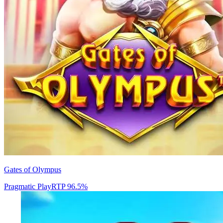
Gates of Olympus
Pragmatic Play
RTP
96.5
%