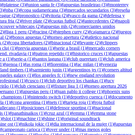
)
#
platense
(
3
)
#
union santa fe
(
3
)
#
apuestas brasileirao
(
3
)
#
monterrey
3
)
#
nba
(
3
)
#
copa sudamericana
(
3
)
#
mercados secundarios
(
3
)
#
reseña
league
(
2
)
#
pronostico
(
2
)
#
vitoria
(
2
)
#
vasco da gama
(
2
)
#
defensa y
tura fria
(
2
)
#
river plate
(
2
)
#
cuotas futbol
(
2
)
#
antecedentes
(
2
)
#
napoli
ncouver whitecaps
(
2
)
#
apuestas mls
(
2
)
#
comerciantes unidos
2
)
#
liga 1 peru
(
2
)
#
racing
(
2
)
#
stephen curry
(
2
)
#
cajamarca
(
2
)
#
juegos
al
(
2
)
#
bonos apuestas
(
2
)
#
torneo apertura
(
2
)
#
atletico nacional
s
(
2
)
#
copa libertadores
(
2
)
#
binacional
(
2
)
#
levante
(
2
)
#
clippers
a cluj
(
1
)
#
previa apuestas
(
1
)
#
serie a brasil
(
1
)
#
mercado corners
end. rivadavia
(
1
)
#
patron repetido
(
1
)
#
historico cruces
(
1
)
#
apuestas
e a
(
1
)
#
serie-a
(
1
)
#
santos laguna
(
1
)
#
club queretaro
(
1
)
#
club america
1
)
#
genoa
(
1
)
#
as roma
(
1
)
#
fiorentina
(
1
)
#
ac milan
(
1
)
#
venezia
tland timbers
(
1
)
#
sarmiento junin
(
1
)
#
argentinos jrs
(
1
)
#
corners altitud
angeles galaxy
(
1
)
#
los angeles fc
(
1
)
#
new england revolution
profesional
(
1
)
#
cusco
(
1
)
#
club deportivo los chankas
(
1
)
#
ucv
eirão
(
1
)
#
club cienciano
(
1
)
#
fixture liga 1
(
1
)
#
torneo apertura 2026
peruano
(
1
)
#
apuestas peru
(
1
)
#
juan pablo ii college
(
1
)
#
phoenix suns
 champions
(
1
)
#
nintendo switch
(
1
)
#
deportivo cuenca
(
1
)
#
documento
ela
(
1
)
#
copa argentina
(
1
)
#
nets
(
1
)
#
tarjeta roja
(
1
)
#
roja futbol
allecano
(
1
)
#
posiciones
(
1
)
#
defensor sporting
(
1
)
#
nacional
is
(
1
)
#
panathinaikos
(
1
)
#
cruz azul
(
1
)
#
emma
(
1
)
#
emma stone
1
)
#
slot
(
1
)
#
machine
(
1
)
#
shine
(
1
)
#
original soundtrack
hine ost
(
1
)
#
nikola jokic
(
1
)
#
dia internacional de la mujer
(
1
)
#
apuestas
#
campeonato carioca
(
1
)
#
over under
(
1
)
#
mas menos goles
mes
(
1
)
#
normas
(
1
)
#
legales
(
1
)
#
el peruano
(
1
)
#
america
(
1
)
#
cremonese