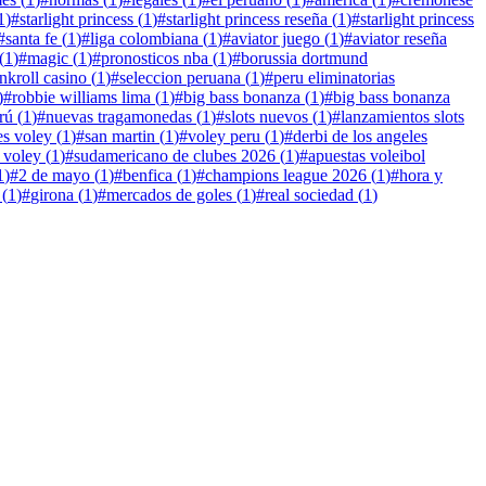
1
)
#
starlight princess
(
1
)
#
starlight princess reseña
(
1
)
#
starlight princess
#
santa fe
(
1
)
#
liga colombiana
(
1
)
#
aviator juego
(
1
)
#
aviator reseña
(
1
)
#
magic
(
1
)
#
pronosticos nba
(
1
)
#
borussia dortmund
nkroll casino
(
1
)
#
seleccion peruana
(
1
)
#
peru eliminatorias
)
#
robbie williams lima
(
1
)
#
big bass bonanza
(
1
)
#
big bass bonanza
rú
(
1
)
#
nuevas tragamonedas
(
1
)
#
slots nuevos
(
1
)
#
lanzamientos slots
es voley
(
1
)
#
san martin
(
1
)
#
voley peru
(
1
)
#
derbi de los angeles
 voley
(
1
)
#
sudamericano de clubes 2026
(
1
)
#
apuestas voleibol
1
)
#
2 de mayo
(
1
)
#
benfica
(
1
)
#
champions league 2026
(
1
)
#
hora y
(
1
)
#
girona
(
1
)
#
mercados de goles
(
1
)
#
real sociedad
(
1
)