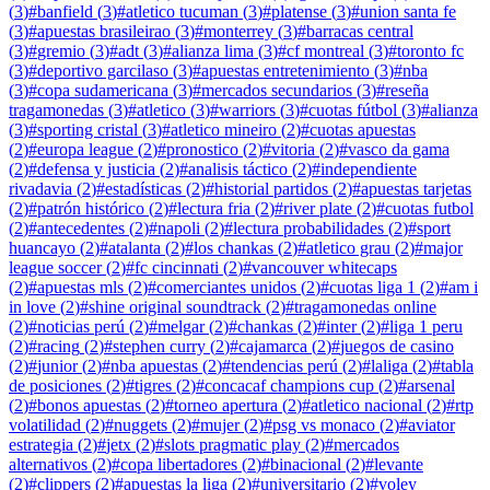
(
3
)
#
banfield
(
3
)
#
atletico tucuman
(
3
)
#
platense
(
3
)
#
union santa fe
(
3
)
#
apuestas brasileirao
(
3
)
#
monterrey
(
3
)
#
barracas central
(
3
)
#
gremio
(
3
)
#
adt
(
3
)
#
alianza lima
(
3
)
#
cf montreal
(
3
)
#
toronto fc
(
3
)
#
deportivo garcilaso
(
3
)
#
apuestas entretenimiento
(
3
)
#
nba
(
3
)
#
copa sudamericana
(
3
)
#
mercados secundarios
(
3
)
#
reseña
tragamonedas
(
3
)
#
atletico
(
3
)
#
warriors
(
3
)
#
cuotas fútbol
(
3
)
#
alianza
(
3
)
#
sporting cristal
(
3
)
#
atletico mineiro
(
2
)
#
cuotas apuestas
(
2
)
#
europa league
(
2
)
#
pronostico
(
2
)
#
vitoria
(
2
)
#
vasco da gama
(
2
)
#
defensa y justicia
(
2
)
#
analisis táctico
(
2
)
#
independiente
rivadavia
(
2
)
#
estadísticas
(
2
)
#
historial partidos
(
2
)
#
apuestas tarjetas
(
2
)
#
patrón histórico
(
2
)
#
lectura fria
(
2
)
#
river plate
(
2
)
#
cuotas futbol
(
2
)
#
antecedentes
(
2
)
#
napoli
(
2
)
#
lectura probabilidades
(
2
)
#
sport
huancayo
(
2
)
#
atalanta
(
2
)
#
los chankas
(
2
)
#
atletico grau
(
2
)
#
major
league soccer
(
2
)
#
fc cincinnati
(
2
)
#
vancouver whitecaps
(
2
)
#
apuestas mls
(
2
)
#
comerciantes unidos
(
2
)
#
cuotas liga 1
(
2
)
#
am i
in love
(
2
)
#
shine original soundtrack
(
2
)
#
tragamonedas online
(
2
)
#
noticias perú
(
2
)
#
melgar
(
2
)
#
chankas
(
2
)
#
inter
(
2
)
#
liga 1 peru
(
2
)
#
racing
(
2
)
#
stephen curry
(
2
)
#
cajamarca
(
2
)
#
juegos de casino
(
2
)
#
junior
(
2
)
#
nba apuestas
(
2
)
#
tendencias perú
(
2
)
#
laliga
(
2
)
#
tabla
de posiciones
(
2
)
#
tigres
(
2
)
#
concacaf champions cup
(
2
)
#
arsenal
(
2
)
#
bonos apuestas
(
2
)
#
torneo apertura
(
2
)
#
atletico nacional
(
2
)
#
rtp
volatilidad
(
2
)
#
nuggets
(
2
)
#
mujer
(
2
)
#
psg vs monaco
(
2
)
#
aviator
estrategia
(
2
)
#
jetx
(
2
)
#
slots pragmatic play
(
2
)
#
mercados
alternativos
(
2
)
#
copa libertadores
(
2
)
#
binacional
(
2
)
#
levante
(
2
)
#
clippers
(
2
)
#
apuestas la liga
(
2
)
#
universitario
(
2
)
#
voley