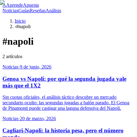
A
AprendeApuesta
Noticias
Guías
Reseñas
Análisis
Inicio
›
#napoli
#
napoli
2
artículos
Noticias
·
9 de junio, 2026
Genoa vs Napoli: por qué la segunda jugada vale
más que el 1X2
Sin cuotas oficiales, el análisis táctico descubre un mercado
secundario oculto: las segundas jugadas a balón parado. El Genoa
de Pinamonti puede castigar una laguna defensiva del Napoli.
Noticias
·
20 de marzo, 2026
Cagliari-Napoli: la historia pesa, pero el número