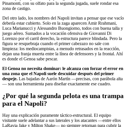
Pinamonti, con su olfato para la segunda jugada, suele rondar esa
zona de castigo.
Del otro lado, los nombres del Napoli invitan a pensar que ese vacío
debería estar cubierto. Solo en la zaga aparecen Amir Rrahmani,
Luca Marianucci y Alessandro Buongiorno, todos con buena talla y
juego aéreo. Sumados a la vocación ofensiva de Giovanni Di
Lorenzo por el carril derecho, la estructura parece blindada. Pero la
figura se resquebraja cuando el primer cabezazo no sale con
limpieza: los mediocampistas, a menudo retrasados en la reacción,
dejan una franja muerta entre la línea de defensores y la frontal. Ahí
es donde el Genoa sabe pescar.
El Genoa no necesita dominar: le alcanza con forzar el error en
una zona que el Napoli suele descuidar después del primer
despeje.
Las bajadas de Aarón Martín —precisas, con parábola alta
— son una herramienta para diseñar exactamente ese cuadro.
¿Por qué la segunda pelota es una trampa
para el Napoli?
Hay una explicación puramente táctico-estructural. El equipo
visitante suele adelantar a sus laterales y los atacantes —entre ellos
LaRavia Jake y Milton Shake— no siempre retornan para cubrir la