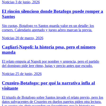
Noticias
·
3 de junio, 2026
El rincón silencioso donde Botafogo puede romper a
Santos
Sin cuotas, Botafogo vs Santos guarda valor en un detalle: los
corners. Calendario apretado y juego aéreo marcan la previa.
Noticias
·
20 de marzo, 2026
Cagliari-Napoli: la historia pesa, pero el número
manda
El relato empuja al Napoli por nombre y urgencia, pero el partido
del domingo pide leer ritmo, bajas y precio antes que escudo.
Noticias
·
25 de junio, 2026
Cruzeiro-Botafogo: por qué la narrativa infla al
visitante
El triunfo de Botafogo sobre Santos invade el relato previo, pero los
datos subyacentes de Cruzeiro en duelos parejos piden otra lectura.
Las cuotas sin abrir esconden un favoritismo que la historia no