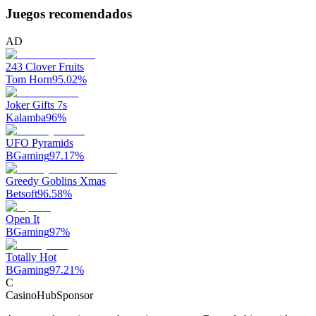
Juegos recomendados
AD
243 Clover Fruits
Tom Horn
95.02
%
Joker Gifts 7s
Kalamba
96
%
UFO Pyramids
BGaming
97.17
%
Greedy Goblins Xmas
Betsoft
96.58
%
Open It
BGaming
97
%
Totally Hot
BGaming
97.21
%
C
CasinoHub
Sponsor