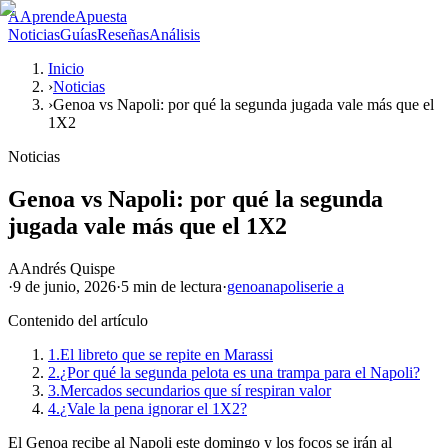
A
AprendeApuesta
Noticias
Guías
Reseñas
Análisis
Inicio
›
Noticias
›
Genoa vs Napoli: por qué la segunda jugada vale más que el
1X2
Noticias
Genoa vs Napoli: por qué la segunda
jugada vale más que el 1X2
A
Andrés Quispe
·
9 de junio, 2026
·
5 min
de lectura
·
genoa
napoli
serie a
Contenido del artículo
1.
El libreto que se repite en Marassi
2.
¿Por qué la segunda pelota es una trampa para el Napoli?
3.
Mercados secundarios que sí respiran valor
4.
¿Vale la pena ignorar el 1X2?
El Genoa recibe al Napoli este domingo y los focos se irán al