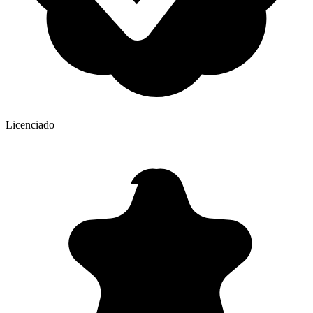
Licenciado