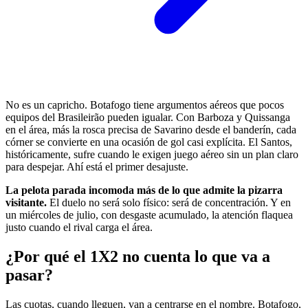
No es un capricho. Botafogo tiene argumentos aéreos que pocos
equipos del Brasileirão pueden igualar. Con Barboza y Quissanga
en el área, más la rosca precisa de Savarino desde el banderín, cada
córner se convierte en una ocasión de gol casi explícita. El Santos,
históricamente, sufre cuando le exigen juego aéreo sin un plan claro
para despejar. Ahí está el primer desajuste.
La pelota parada incomoda más de lo que admite la pizarra
visitante.
El duelo no será solo físico: será de concentración. Y en
un miércoles de julio, con desgaste acumulado, la atención flaquea
justo cuando el rival carga el área.
¿Por qué el 1X2 no cuenta lo que va a
pasar?
Las cuotas, cuando lleguen, van a centrarse en el nombre. Botafogo,