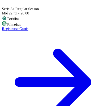
Serie A
•
Regular Season
Mié 22 jul
•
20:00
Coritiba
Palmeiras
Registrarse Gratis