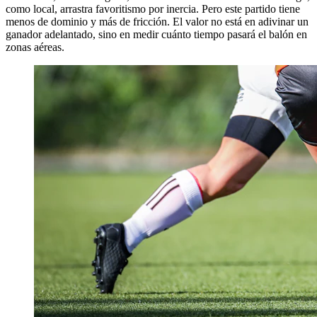
como local, arrastra favoritismo por inercia. Pero este partido tiene
menos de dominio y más de fricción. El valor no está en adivinar un
ganador adelantado, sino en medir cuánto tiempo pasará el balón en
zonas aéreas.