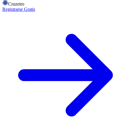
Cruzeiro
Registrarse Gratis