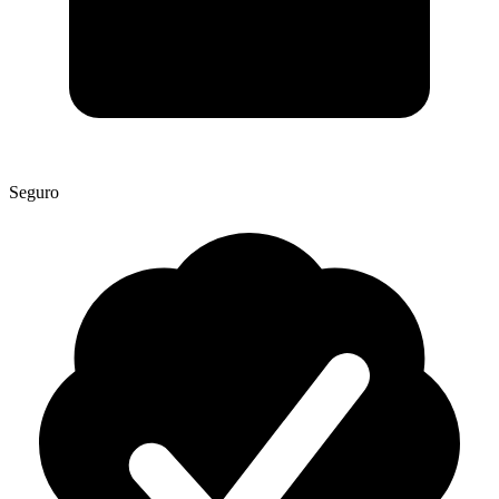
Seguro