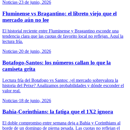
Noticias
·
23 de junio, 2026
Fluminense vs Bragantino: el libreto viejo que el
mercado aún no lee
El historial reciente entre Fluminense y Bragantino esconde una
tendencia clara que las cuotas de favorito local no reflejan. Aquí la
lectura fría.
Noticias
·
20 de junio, 2026
Botafogo-Santos: los números callan lo que la
camiseta grita
Lectura fría del Botafogo vs Santos: ¿el mercado sobrevalora la
historia del Peixe? Analizamos probabilidades y dónde esconder el
valor real.
Noticias
·
18 de junio, 2026
Bahia-Corinthians: la fatiga que el 1X2 ignora
El doble compromiso entre semana deja a Bahia y Corinthians al
borde de un domingo de pierna pesada. Las cuotas no reflejan el