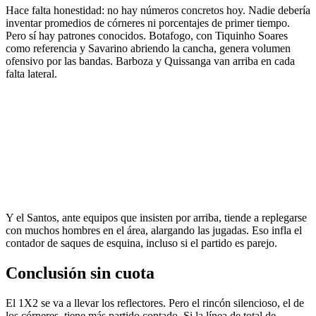
Hace falta honestidad: no hay números concretos hoy. Nadie debería
inventar promedios de córneres ni porcentajes de primer tiempo.
Pero sí hay patrones conocidos. Botafogo, con Tiquinho Soares
como referencia y Savarino abriendo la cancha, genera volumen
ofensivo por las bandas. Barboza y Quissanga van arriba en cada
falta lateral.
Y el Santos, ante equipos que insisten por arriba, tiende a replegarse
con muchos hombres en el área, alargando las jugadas. Eso infla el
contador de saques de esquina, incluso si el partido es parejo.
Conclusión sin cuota
El 1X2 se va a llevar los reflectores. Pero el rincón silencioso, el de
los córneres, tiene más partido contado. Si la línea de total de