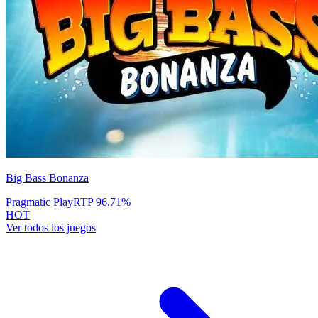
Big Bass Bonanza
Pragmatic Play
RTP
96.71
%
HOT
Ver todos los juegos