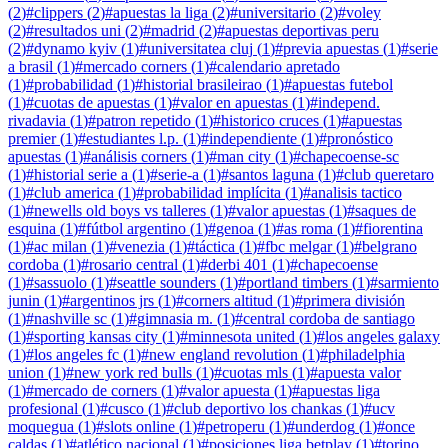
(
2
)
#
clippers
(
2
)
#
apuestas la liga
(
2
)
#
universitario
(
2
)
#
voley
(
2
)
#
resultados uni
(
2
)
#
madrid
(
2
)
#
apuestas deportivas peru
(
2
)
#
dynamo kyiv
(
1
)
#
universitatea cluj
(
1
)
#
previa apuestas
(
1
)
#
serie
a brasil
(
1
)
#
mercado corners
(
1
)
#
calendario apretado
(
1
)
#
probabilidad
(
1
)
#
historial brasileirao
(
1
)
#
apuestas futebol
(
1
)
#
cuotas de apuestas
(
1
)
#
valor en apuestas
(
1
)
#
independ.
rivadavia
(
1
)
#
patron repetido
(
1
)
#
historico cruces
(
1
)
#
apuestas
premier
(
1
)
#
estudiantes l.p.
(
1
)
#
independiente
(
1
)
#
pronóstico
apuestas
(
1
)
#
análisis corners
(
1
)
#
man city
(
1
)
#
chapecoense-sc
(
1
)
#
historial serie a
(
1
)
#
serie-a
(
1
)
#
santos laguna
(
1
)
#
club queretaro
(
1
)
#
club america
(
1
)
#
probabilidad implícita
(
1
)
#
analisis tactico
(
1
)
#
newells old boys vs talleres
(
1
)
#
valor apuestas
(
1
)
#
saques de
esquina
(
1
)
#
fútbol argentino
(
1
)
#
genoa
(
1
)
#
as roma
(
1
)
#
fiorentina
(
1
)
#
ac milan
(
1
)
#
venezia
(
1
)
#
táctica
(
1
)
#
fbc melgar
(
1
)
#
belgrano
cordoba
(
1
)
#
rosario central
(
1
)
#
derbi 401
(
1
)
#
chapecoense
(
1
)
#
sassuolo
(
1
)
#
seattle sounders
(
1
)
#
portland timbers
(
1
)
#
sarmiento
junin
(
1
)
#
argentinos jrs
(
1
)
#
corners altitud
(
1
)
#
primera división
(
1
)
#
nashville sc
(
1
)
#
gimnasia m.
(
1
)
#
central cordoba de santiago
(
1
)
#
sporting kansas city
(
1
)
#
minnesota united
(
1
)
#
los angeles galaxy
(
1
)
#
los angeles fc
(
1
)
#
new england revolution
(
1
)
#
philadelphia
union
(
1
)
#
new york red bulls
(
1
)
#
cuotas mls
(
1
)
#
apuesta valor
(
1
)
#
mercado de corners
(
1
)
#
valor apuesta
(
1
)
#
apuestas liga
profesional
(
1
)
#
cusco
(
1
)
#
club deportivo los chankas
(
1
)
#
ucv
moquegua
(
1
)
#
slots online
(
1
)
#
petroperu
(
1
)
#
underdog
(
1
)
#
once
caldas
(
1
)
#
atlético nacional
(
1
)
#
posiciones liga betplay
(
1
)
#
torino