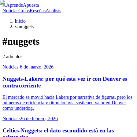
A
AprendeApuesta
Noticias
Guías
Reseñas
Análisis
Inicio
›
#nuggets
#
nuggets
2
artículos
Noticias
·
6 de marzo, 2026
Nuggets-Lakers: por qué esta vez ir con Denver es
contracorriente
El mercado se movió hacia Lakers por narrativa de figuras, pero los
números de eficiencia y ritmo todavía sostienen valor en Denver
como underdog.
Noticias
·
26 de febrero, 2026
Celtics-Nuggets: el dato escondido está en las