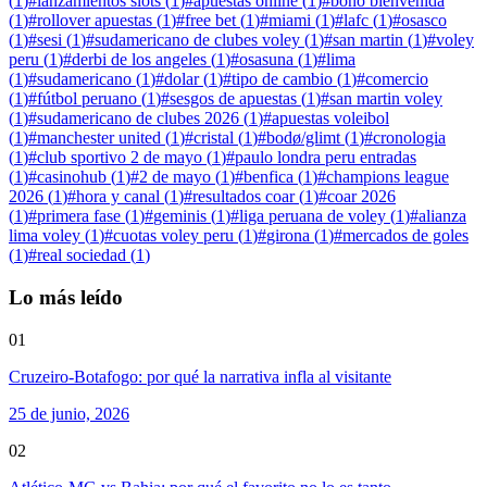
(
1
)
#
lanzamientos slots
(
1
)
#
apuestas online
(
1
)
#
bono bienvenida
(
1
)
#
rollover apuestas
(
1
)
#
free bet
(
1
)
#
miami
(
1
)
#
lafc
(
1
)
#
osasco
(
1
)
#
sesi
(
1
)
#
sudamericano de clubes voley
(
1
)
#
san martin
(
1
)
#
voley
peru
(
1
)
#
derbi de los angeles
(
1
)
#
osasuna
(
1
)
#
lima
(
1
)
#
sudamericano
(
1
)
#
dolar
(
1
)
#
tipo de cambio
(
1
)
#
comercio
(
1
)
#
fútbol peruano
(
1
)
#
sesgos de apuestas
(
1
)
#
san martin voley
(
1
)
#
sudamericano de clubes 2026
(
1
)
#
apuestas voleibol
(
1
)
#
manchester united
(
1
)
#
cristal
(
1
)
#
bodø/glimt
(
1
)
#
cronologia
(
1
)
#
club sportivo 2 de mayo
(
1
)
#
paulo londra peru entradas
(
1
)
#
casinohub
(
1
)
#
2 de mayo
(
1
)
#
benfica
(
1
)
#
champions league
2026
(
1
)
#
hora y canal
(
1
)
#
resultados coar
(
1
)
#
coar 2026
(
1
)
#
primera fase
(
1
)
#
geminis
(
1
)
#
liga peruana de voley
(
1
)
#
alianza
lima voley
(
1
)
#
cuotas voley peru
(
1
)
#
girona
(
1
)
#
mercados de goles
(
1
)
#
real sociedad
(
1
)
Lo más leído
01
Cruzeiro-Botafogo: por qué la narrativa infla al visitante
25 de junio, 2026
02