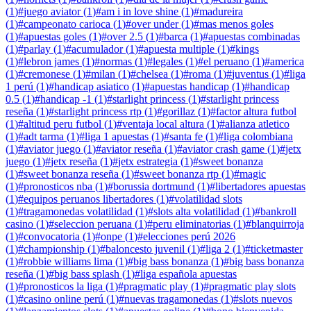
(
1
)
#
juego aviator
(
1
)
#
am i in love shine
(
1
)
#
madureira
(
1
)
#
campeonato carioca
(
1
)
#
over under
(
1
)
#
mas menos goles
(
1
)
#
apuestas goles
(
1
)
#
over 2.5
(
1
)
#
barca
(
1
)
#
apuestas combinadas
(
1
)
#
parlay
(
1
)
#
acumulador
(
1
)
#
apuesta multiple
(
1
)
#
kings
(
1
)
#
lebron james
(
1
)
#
normas
(
1
)
#
legales
(
1
)
#
el peruano
(
1
)
#
america
(
1
)
#
cremonese
(
1
)
#
milan
(
1
)
#
chelsea
(
1
)
#
roma
(
1
)
#
juventus
(
1
)
#
liga
1 perú
(
1
)
#
handicap asiatico
(
1
)
#
apuestas handicap
(
1
)
#
handicap
0.5
(
1
)
#
handicap -1
(
1
)
#
starlight princess
(
1
)
#
starlight princess
reseña
(
1
)
#
starlight princess rtp
(
1
)
#
gorillaz
(
1
)
#
factor altura futbol
(
1
)
#
altitud peru futbol
(
1
)
#
ventaja local altura
(
1
)
#
alianza atletico
(
1
)
#
adt tarma
(
1
)
#
liga 1 apuestas
(
1
)
#
santa fe
(
1
)
#
liga colombiana
(
1
)
#
aviator juego
(
1
)
#
aviator reseña
(
1
)
#
aviator crash game
(
1
)
#
jetx
juego
(
1
)
#
jetx reseña
(
1
)
#
jetx estrategia
(
1
)
#
sweet bonanza
(
1
)
#
sweet bonanza reseña
(
1
)
#
sweet bonanza rtp
(
1
)
#
magic
(
1
)
#
pronosticos nba
(
1
)
#
borussia dortmund
(
1
)
#
libertadores apuestas
(
1
)
#
equipos peruanos libertadores
(
1
)
#
volatilidad slots
(
1
)
#
tragamonedas volatilidad
(
1
)
#
slots alta volatilidad
(
1
)
#
bankroll
casino
(
1
)
#
seleccion peruana
(
1
)
#
peru eliminatorias
(
1
)
#
blanquirroja
(
1
)
#
convocatoria
(
1
)
#
onpe
(
1
)
#
elecciones perú 2026
(
1
)
#
championship
(
1
)
#
baloncesto juvenil
(
1
)
#
liga 2
(
1
)
#
ticketmaster
(
1
)
#
robbie williams lima
(
1
)
#
big bass bonanza
(
1
)
#
big bass bonanza
reseña
(
1
)
#
big bass splash
(
1
)
#
liga española apuestas
(
1
)
#
pronosticos la liga
(
1
)
#
pragmatic play
(
1
)
#
pragmatic play slots
(
1
)
#
casino online perú
(
1
)
#
nuevas tragamonedas
(
1
)
#
slots nuevos