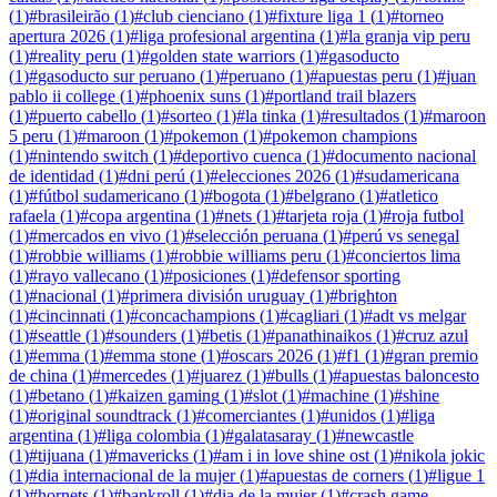
(
1
)
#
brasileirão
(
1
)
#
club cienciano
(
1
)
#
fixture liga 1
(
1
)
#
torneo
apertura 2026
(
1
)
#
liga profesional argentina
(
1
)
#
la granja vip peru
(
1
)
#
reality peru
(
1
)
#
golden state warriors
(
1
)
#
gasoducto
(
1
)
#
gasoducto sur peruano
(
1
)
#
peruano
(
1
)
#
apuestas peru
(
1
)
#
juan
pablo ii college
(
1
)
#
phoenix suns
(
1
)
#
portland trail blazers
(
1
)
#
puerto cabello
(
1
)
#
sorteo
(
1
)
#
la tinka
(
1
)
#
resultados
(
1
)
#
maroon
5 peru
(
1
)
#
maroon
(
1
)
#
pokemon
(
1
)
#
pokemon champions
(
1
)
#
nintendo switch
(
1
)
#
deportivo cuenca
(
1
)
#
documento nacional
de identidad
(
1
)
#
dni perú
(
1
)
#
elecciones 2026
(
1
)
#
sudamericana
(
1
)
#
fútbol sudamericano
(
1
)
#
bogota
(
1
)
#
belgrano
(
1
)
#
atletico
rafaela
(
1
)
#
copa argentina
(
1
)
#
nets
(
1
)
#
tarjeta roja
(
1
)
#
roja futbol
(
1
)
#
mercados en vivo
(
1
)
#
selección peruana
(
1
)
#
perú vs senegal
(
1
)
#
robbie williams
(
1
)
#
robbie williams peru
(
1
)
#
conciertos lima
(
1
)
#
rayo vallecano
(
1
)
#
posiciones
(
1
)
#
defensor sporting
(
1
)
#
nacional
(
1
)
#
primera división uruguay
(
1
)
#
brighton
(
1
)
#
cincinnati
(
1
)
#
concachampions
(
1
)
#
cagliari
(
1
)
#
adt vs melgar
(
1
)
#
seattle
(
1
)
#
sounders
(
1
)
#
betis
(
1
)
#
panathinaikos
(
1
)
#
cruz azul
(
1
)
#
emma
(
1
)
#
emma stone
(
1
)
#
oscars 2026
(
1
)
#
f1
(
1
)
#
gran premio
de china
(
1
)
#
mercedes
(
1
)
#
juarez
(
1
)
#
bulls
(
1
)
#
apuestas baloncesto
(
1
)
#
betano
(
1
)
#
kaizen gaming
(
1
)
#
slot
(
1
)
#
machine
(
1
)
#
shine
(
1
)
#
original soundtrack
(
1
)
#
comerciantes
(
1
)
#
unidos
(
1
)
#
liga
argentina
(
1
)
#
liga colombia
(
1
)
#
galatasaray
(
1
)
#
newcastle
(
1
)
#
tijuana
(
1
)
#
mavericks
(
1
)
#
am i in love shine ost
(
1
)
#
nikola jokic
(
1
)
#
dia internacional de la mujer
(
1
)
#
apuestas de corners
(
1
)
#
ligue 1
(
1
)
#
hornets
(
1
)
#
bankroll
(
1
)
#
dia de la mujer
(
1
)
#
crash game