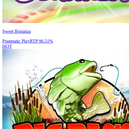
Sweet Bonanza
Pragmatic Play
RTP
96.51
%
HOT