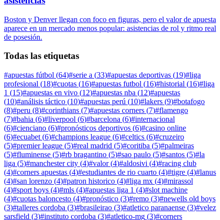
asistencias
Boston y Denver llegan con foco en figuras, pero el valor de apuesta
aparece en un mercado menos popular: asistencias de rol y ritmo real
de posesión.
Todas las etiquetas
#
apuestas fútbol
(
64
)
#
serie a
(
33
)
#
apuestas deportivas
(
19
)
#
liga
profesional
(
18
)
#
cuotas
(
16
)
#
apuestas futbol
(
16
)
#
historial
(
16
)
#
liga
1
(
15
)
#
apuestas en vivo
(
12
)
#
apuestas nba
(
12
)
#
apuestas
(
10
)
#
análisis táctico
(
10
)
#
apuestas perú
(
10
)
#
lakers
(
9
)
#
botafogo
(
8
)
#
peru
(
8
)
#
corinthians
(
7
)
#
apuestas corners
(
7
)
#
flamengo
(
7
)
#
bahia
(
6
)
#
liverpool
(
6
)
#
barcelona
(
6
)
#
internacional
(
6
)
#
cienciano
(
6
)
#
pronósticos deportivos
(
6
)
#
casino online
(
6
)
#
ecuabet
(
6
)
#
champions league
(
6
)
#
celtics
(
6
)
#
cruzeiro
(
5
)
#
premier league
(
5
)
#
real madrid
(
5
)
#
coritiba
(
5
)
#
palmeiras
(
5
)
#
fluminense
(
5
)
#
rb bragantino
(
5
)
#
sao paulo
(
5
)
#
santos
(
5
)
#
la
liga
(
5
)
#
manchester city
(
4
)
#
valor
(
4
)
#
aldosivi
(
4
)
#
racing club
(
4
)
#
corners apuestas
(
4
)
#
estudiantes de rio cuarto
(
4
)
#
tigre
(
4
)
#
lanus
(
4
)
#
san lorenzo
(
4
)
#
patron historico
(
4
)
#
liga mx
(
4
)
#
mirassol
(
4
)
#
sport boys
(
4
)
#
mls
(
4
)
#
apuestas liga 1
(
4
)
#
slot machine
(
4
)
#
cuotas baloncesto
(
4
)
#
pronóstico
(
3
)
#
remo
(
3
)
#
newells old boys
(
3
)
#
talleres cordoba
(
3
)
#
brasileirao
(
3
)
#
atletico paranaense
(
3
)
#
velez
sarsfield
(
3
)
#
instituto cordoba
(
3
)
#
atletico-mg
(
3
)
#
corners