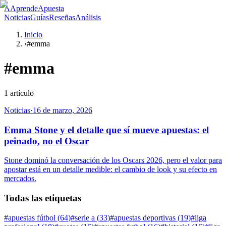
A
AprendeApuesta
Noticias
Guías
Reseñas
Análisis
Inicio
›
#emma
#
emma
1
artículo
Noticias
·
16 de marzo, 2026
Emma Stone y el detalle que sí mueve apuestas: el
peinado, no el Oscar
Stone dominó la conversación de los Oscars 2026, pero el valor para
apostar está en un detalle medible: el cambio de look y su efecto en
mercados.
Todas las etiquetas
#
apuestas fútbol
(
64
)
#
serie a
(
33
)
#
apuestas deportivas
(
19
)
#
liga