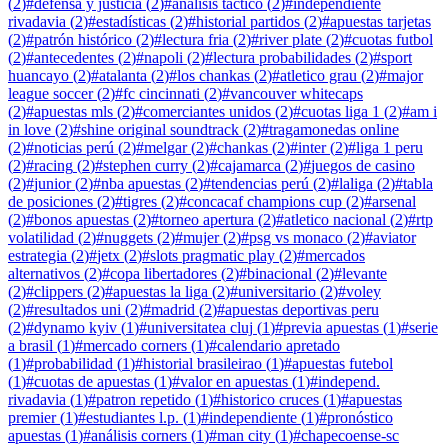
(
2
)
#
defensa y justicia
(
2
)
#
analisis táctico
(
2
)
#
independiente
rivadavia
(
2
)
#
estadísticas
(
2
)
#
historial partidos
(
2
)
#
apuestas tarjetas
(
2
)
#
patrón histórico
(
2
)
#
lectura fria
(
2
)
#
river plate
(
2
)
#
cuotas futbol
(
2
)
#
antecedentes
(
2
)
#
napoli
(
2
)
#
lectura probabilidades
(
2
)
#
sport
huancayo
(
2
)
#
atalanta
(
2
)
#
los chankas
(
2
)
#
atletico grau
(
2
)
#
major
league soccer
(
2
)
#
fc cincinnati
(
2
)
#
vancouver whitecaps
(
2
)
#
apuestas mls
(
2
)
#
comerciantes unidos
(
2
)
#
cuotas liga 1
(
2
)
#
am i
in love
(
2
)
#
shine original soundtrack
(
2
)
#
tragamonedas online
(
2
)
#
noticias perú
(
2
)
#
melgar
(
2
)
#
chankas
(
2
)
#
inter
(
2
)
#
liga 1 peru
(
2
)
#
racing
(
2
)
#
stephen curry
(
2
)
#
cajamarca
(
2
)
#
juegos de casino
(
2
)
#
junior
(
2
)
#
nba apuestas
(
2
)
#
tendencias perú
(
2
)
#
laliga
(
2
)
#
tabla
de posiciones
(
2
)
#
tigres
(
2
)
#
concacaf champions cup
(
2
)
#
arsenal
(
2
)
#
bonos apuestas
(
2
)
#
torneo apertura
(
2
)
#
atletico nacional
(
2
)
#
rtp
volatilidad
(
2
)
#
nuggets
(
2
)
#
mujer
(
2
)
#
psg vs monaco
(
2
)
#
aviator
estrategia
(
2
)
#
jetx
(
2
)
#
slots pragmatic play
(
2
)
#
mercados
alternativos
(
2
)
#
copa libertadores
(
2
)
#
binacional
(
2
)
#
levante
(
2
)
#
clippers
(
2
)
#
apuestas la liga
(
2
)
#
universitario
(
2
)
#
voley
(
2
)
#
resultados uni
(
2
)
#
madrid
(
2
)
#
apuestas deportivas peru
(
2
)
#
dynamo kyiv
(
1
)
#
universitatea cluj
(
1
)
#
previa apuestas
(
1
)
#
serie
a brasil
(
1
)
#
mercado corners
(
1
)
#
calendario apretado
(
1
)
#
probabilidad
(
1
)
#
historial brasileirao
(
1
)
#
apuestas futebol
(
1
)
#
cuotas de apuestas
(
1
)
#
valor en apuestas
(
1
)
#
independ.
rivadavia
(
1
)
#
patron repetido
(
1
)
#
historico cruces
(
1
)
#
apuestas
premier
(
1
)
#
estudiantes l.p.
(
1
)
#
independiente
(
1
)
#
pronóstico
apuestas
(
1
)
#
análisis corners
(
1
)
#
man city
(
1
)
#
chapecoense-sc