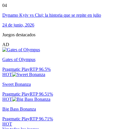
04
Dynamo Kyiv vs Cluj: la historia que se repite en julio
24 de junio, 2026
Juegos destacados
AD
Gates of Olympus
Pragmatic Play
RTP
96.5
%
HOT
Sweet Bonanza
Pragmatic Play
RTP
96.51
%
HOT
Big Bass Bonanza
Pragmatic Play
RTP
96.71
%
HOT