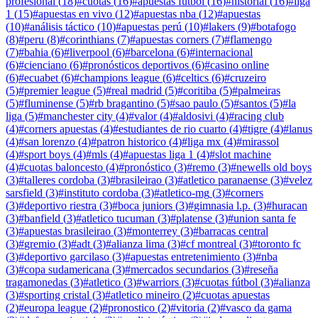
profesional
(
18
)
#
cuotas
(
16
)
#
apuestas futbol
(
16
)
#
historial
(
16
)
#
liga
1
(
15
)
#
apuestas en vivo
(
12
)
#
apuestas nba
(
12
)
#
apuestas
(
10
)
#
análisis táctico
(
10
)
#
apuestas perú
(
10
)
#
lakers
(
9
)
#
botafogo
(
8
)
#
peru
(
8
)
#
corinthians
(
7
)
#
apuestas corners
(
7
)
#
flamengo
(
7
)
#
bahia
(
6
)
#
liverpool
(
6
)
#
barcelona
(
6
)
#
internacional
(
6
)
#
cienciano
(
6
)
#
pronósticos deportivos
(
6
)
#
casino online
(
6
)
#
ecuabet
(
6
)
#
champions league
(
6
)
#
celtics
(
6
)
#
cruzeiro
(
5
)
#
premier league
(
5
)
#
real madrid
(
5
)
#
coritiba
(
5
)
#
palmeiras
(
5
)
#
fluminense
(
5
)
#
rb bragantino
(
5
)
#
sao paulo
(
5
)
#
santos
(
5
)
#
la
liga
(
5
)
#
manchester city
(
4
)
#
valor
(
4
)
#
aldosivi
(
4
)
#
racing club
(
4
)
#
corners apuestas
(
4
)
#
estudiantes de rio cuarto
(
4
)
#
tigre
(
4
)
#
lanus
(
4
)
#
san lorenzo
(
4
)
#
patron historico
(
4
)
#
liga mx
(
4
)
#
mirassol
(
4
)
#
sport boys
(
4
)
#
mls
(
4
)
#
apuestas liga 1
(
4
)
#
slot machine
(
4
)
#
cuotas baloncesto
(
4
)
#
pronóstico
(
3
)
#
remo
(
3
)
#
newells old boys
(
3
)
#
talleres cordoba
(
3
)
#
brasileirao
(
3
)
#
atletico paranaense
(
3
)
#
velez
sarsfield
(
3
)
#
instituto cordoba
(
3
)
#
atletico-mg
(
3
)
#
corners
(
3
)
#
deportivo riestra
(
3
)
#
boca juniors
(
3
)
#
gimnasia l.p.
(
3
)
#
huracan
(
3
)
#
banfield
(
3
)
#
atletico tucuman
(
3
)
#
platense
(
3
)
#
union santa fe
(
3
)
#
apuestas brasileirao
(
3
)
#
monterrey
(
3
)
#
barracas central
(
3
)
#
gremio
(
3
)
#
adt
(
3
)
#
alianza lima
(
3
)
#
cf montreal
(
3
)
#
toronto fc
(
3
)
#
deportivo garcilaso
(
3
)
#
apuestas entretenimiento
(
3
)
#
nba
(
3
)
#
copa sudamericana
(
3
)
#
mercados secundarios
(
3
)
#
reseña
tragamonedas
(
3
)
#
atletico
(
3
)
#
warriors
(
3
)
#
cuotas fútbol
(
3
)
#
alianza
(
3
)
#
sporting cristal
(
3
)
#
atletico mineiro
(
2
)
#
cuotas apuestas
(
2
)
#
europa league
(
2
)
#
pronostico
(
2
)
#
vitoria
(
2
)
#
vasco da gama