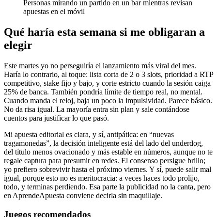
Personas mirando un partido en un bar mientras revisan
apuestas en el móvil
Qué haría esta semana si me obligaran a
elegir
Este martes yo no perseguiría el lanzamiento más viral del mes.
Haría lo contrario, al toque: lista corta de 2 o 3 slots, prioridad a RTP
competitivo, stake fijo y bajo, y corte estricto cuando la sesión caiga
25% de banca. También pondría límite de tiempo real, no mental.
Cuando manda el reloj, baja un poco la impulsividad. Parece básico.
No da risa igual. La mayoría entra sin plan y sale contándose
cuentos para justificar lo que pasó.
Mi apuesta editorial es clara, y sí, antipática: en “nuevas
tragamonedas”, la decisión inteligente está del lado del underdog,
del título menos ovacionado y más estable en números, aunque no te
regale captura para presumir en redes. El consenso persigue brillo;
yo prefiero sobrevivir hasta el próximo viernes. Y sí, puede salir mal
igual, porque esto no es meritocracia: a veces haces todo prolijo,
todo, y terminas perdiendo. Esa parte la publicidad no la canta, pero
en AprendeApuesta conviene decirla sin maquillaje.
Juegos recomendados