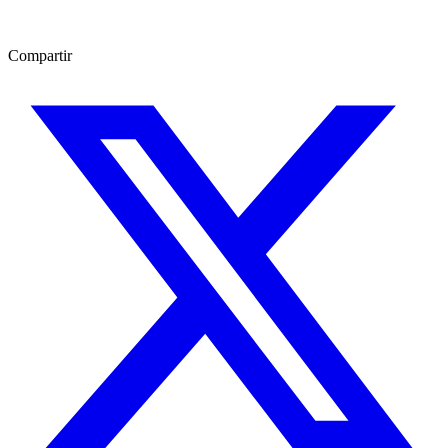
Compartir