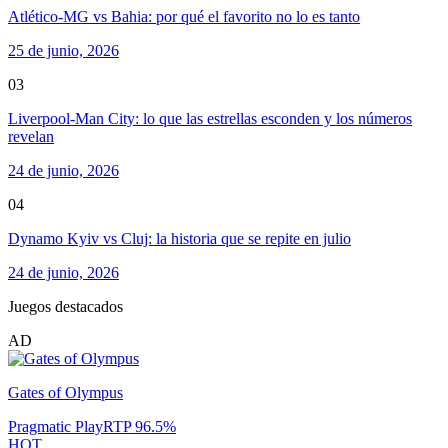
Atlético-MG vs Bahia: por qué el favorito no lo es tanto
25 de junio, 2026
03
Liverpool-Man City: lo que las estrellas esconden y los números
revelan
24 de junio, 2026
04
Dynamo Kyiv vs Cluj: la historia que se repite en julio
24 de junio, 2026
Juegos destacados
AD
Gates of Olympus
Pragmatic Play
RTP
96.5
%
HOT