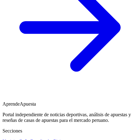
AprendeApuesta
Portal independiente de noticias deportivas, análisis de apuestas y
reseñas de casas de apuestas para el mercado peruano.
Secciones