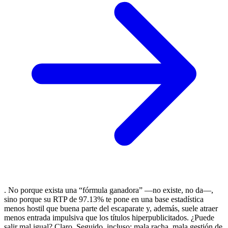
. No porque exista una “fórmula ganadora” —no existe, no da—,
sino porque su RTP de 97.13% te pone en una base estadística
menos hostil que buena parte del escaparate y, además, suele atraer
menos entrada impulsiva que los títulos hiperpublicitados. ¿Puede
salir mal igual? Claro. Seguido, incluso: mala racha, mala gestión de