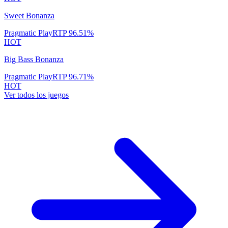
Sweet Bonanza
Pragmatic Play
RTP
96.51
%
HOT
Big Bass Bonanza
Pragmatic Play
RTP
96.71
%
HOT
Ver todos los juegos