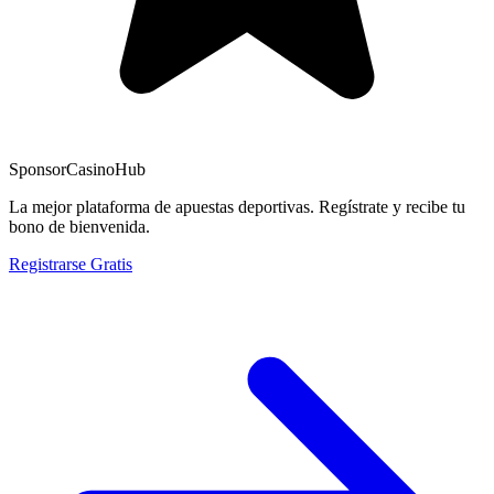
Sponsor
CasinoHub
La mejor plataforma de apuestas deportivas. Regístrate y recibe tu
bono de bienvenida.
Registrarse Gratis