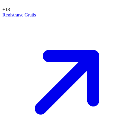
+18
Registrarse Gratis