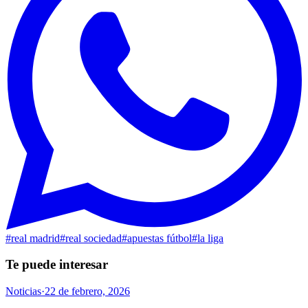
#
real madrid
#
real sociedad
#
apuestas fútbol
#
la liga
Te puede interesar
Noticias
·
22 de febrero, 2026