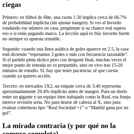
ciegas
Primero: en fútbol de élite, una cuota 1.50 implica cerca de 66.7%
de probabilidad implícita (sin ajustar margen). Si ves al favorito
rondando ese número en casa, pregúntate si su chance real supera
eso o si estás pagando marca. La lección aquí es fría: favorito fuerte
no siempre es apuesta rentable.
Segundo: cuando una línea asiática de goles aparece en 2.5, la casa
está diciendo “esperamos 3 goles o más con frecuencia razonable”.
Si el partido pinta táctico pero con desgaste final, muchas veces el
mejor punto de entrada no es prepartido, sino en vivo tras 15-20
minutos de estudio. Sí, hay que tener paciencia; sé que cuesta
cuando ya quieres acción.
Tercero: en mercados 1X2, un empate cerca de 3.40 representa
aproximadamente 29.4% implícito antes de margen. Para un duelo
entre un gigante y un equipo bien trabajado como la Real, esa franja
merece revisión seria. No para tirarse de cabeza al X, sino para
evaluar coberturas tipo “Real Sociedad +1” o “Madrid gana por un
gol”.
La mirada contraria (y por qué no la
compro completa)