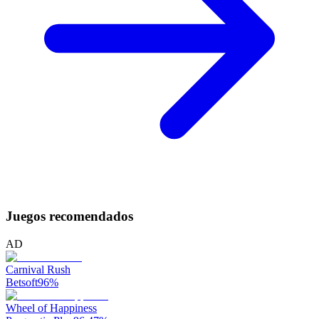
Juegos recomendados
AD
Carnival Rush
Betsoft
96
%
Wheel of Happiness