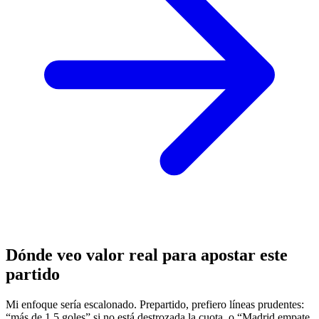
Dónde veo valor real para apostar este
partido
Mi enfoque sería escalonado. Prepartido, prefiero líneas prudentes:
“más de 1.5 goles” si no está destrozada la cuota, o “Madrid empate