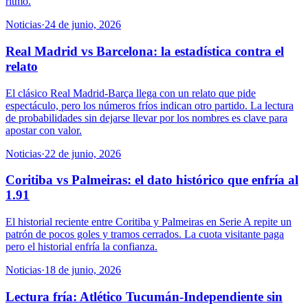
ritmo.
Noticias
·
24 de junio, 2026
Real Madrid vs Barcelona: la estadística contra el
relato
El clásico Real Madrid-Barça llega con un relato que pide
espectáculo, pero los números fríos indican otro partido. La lectura
de probabilidades sin dejarse llevar por los nombres es clave para
apostar con valor.
Noticias
·
22 de junio, 2026
Coritiba vs Palmeiras: el dato histórico que enfría al
1.91
El historial reciente entre Coritiba y Palmeiras en Serie A repite un
patrón de pocos goles y tramos cerrados. La cuota visitante paga
pero el historial enfría la confianza.
Noticias
·
18 de junio, 2026
Lectura fría: Atlético Tucumán-Independiente sin