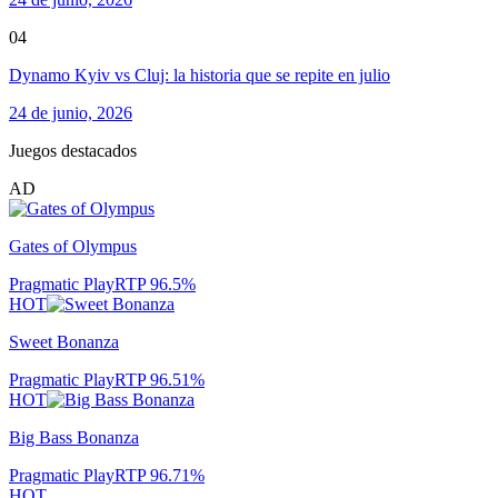
04
Dynamo Kyiv vs Cluj: la historia que se repite en julio
24 de junio, 2026
Juegos destacados
AD
Gates of Olympus
Pragmatic Play
RTP
96.5
%
HOT
Sweet Bonanza
Pragmatic Play
RTP
96.51
%
HOT
Big Bass Bonanza
Pragmatic Play
RTP
96.71
%
HOT