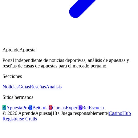
AprendeApuesta
Portal independiente de noticias deportivas, análisis de apuestas y
reseñas de casas de apuestas para el mercado peruano.
Secciones
Noticias
Guías
Reseñas
Análisis
Sitios hermanos
A
ApuestaPro
B
BetGuia
C
CuotasExpert
B
BetEscuela
©
2026
AprendeApuesta
|
18+ Juega responsablemente
|
CasinoHub
Registrarse Gratis