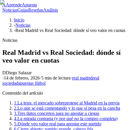
A
AprendeApuesta
Noticias
Guías
Reseñas
Análisis
Inicio
›
Noticias
›
Real Madrid vs Real Sociedad: dónde sí veo valor en cuotas
Noticias
Real Madrid vs Real Sociedad: dónde sí
veo valor en cuotas
D
Diego Salazar
·
14 de febrero, 2026
·
5 min
de lectura
·
real madrid
real
sociedad
apuestas fútbol
Contenido del artículo
1.
La tesis: el mercado sobreprotege al Madrid en la previa
2.
Lo que se está comentando y lo que sí pesa en la cancha
3.
Tres datos concretos para no apostar a ciegas
4.
La mirada contraria (y por qué no la compro completa)
5.
Dónde veo valor real para apostar este partido
6.
Cierre abierto: partido grande, cabeza fría