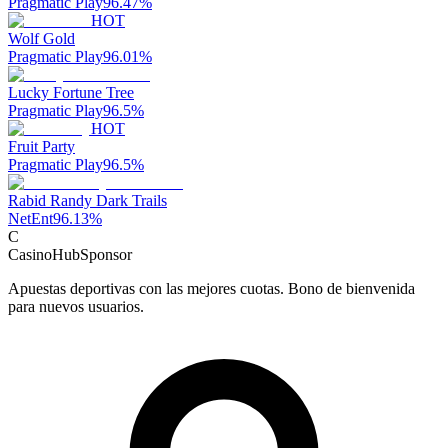
Pragmatic Play
96.47
%
HOT
Wolf Gold
Pragmatic Play
96.01
%
Lucky Fortune Tree
Pragmatic Play
96.5
%
HOT
Fruit Party
Pragmatic Play
96.5
%
Rabid Randy Dark Trails
NetEnt
96.13
%
C
CasinoHub
Sponsor
Apuestas deportivas con las mejores cuotas. Bono de bienvenida
para nuevos usuarios.