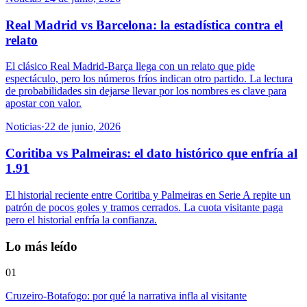
Real Madrid vs Barcelona: la estadística contra el
relato
El clásico Real Madrid-Barça llega con un relato que pide
espectáculo, pero los números fríos indican otro partido. La lectura
de probabilidades sin dejarse llevar por los nombres es clave para
apostar con valor.
Noticias
·
22 de junio, 2026
Coritiba vs Palmeiras: el dato histórico que enfría al
1.91
El historial reciente entre Coritiba y Palmeiras en Serie A repite un
patrón de pocos goles y tramos cerrados. La cuota visitante paga
pero el historial enfría la confianza.
Lo más leído
01
Cruzeiro-Botafogo: por qué la narrativa infla al visitante