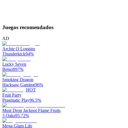
Juegos recomendados
AD
Archie O Loggins
Thunderkick
94
%
Lucky Seven
Betsoft
97
%
Smoking Dragon
Hacksaw Gaming
96
%
HOT
Fruit Party
Pragmatic Play
96.5
%
Must Drop Jackpot Flame Fruits
3 Oaks
95.72
%
Mega Glam Life