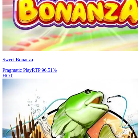
Sweet Bonanza
Pragmatic Play
RTP
96.51
%
HOT