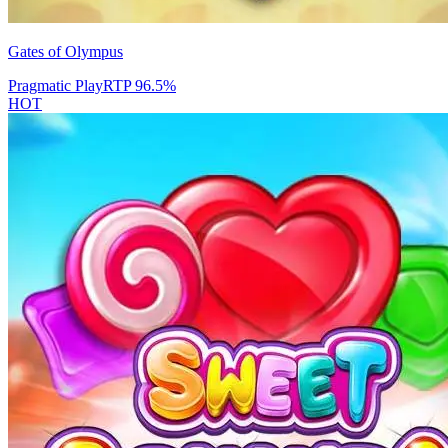
Gates of Olympus
Pragmatic Play
RTP
96.5
%
HOT