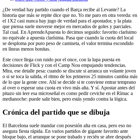
¿De verdad hay partido cuando el Barça recibe al Levante? La
historia que más se repite dice que no. Yo me paro en otra vereda: en
el 1X2 casi nunca hay jugo de verdad para el apostador, y la plata
que piensa suele moverse mejor en mercados de goles y parciales.
Tal cual. En AprendeApuesta lo decimos seguido: favorito clarísimo
no equivale a apuesta clarísima. Pasa que cuando la cuota del local
se desploma por puro peso de camiseta, el valor termina escondido
en líneas menos bonitas.
Este cruce llega con ruido por el once, con la lupa puesta en
decisiones de Flick y con el Camp Nou empujando tendencias.
Mira, ese detalle pesa: cuando se discute si arranca un volante joven
o si se toca la salida, el ritmo de los primeros 25 minutos cambia más
de lo que la gente cree. Ahí se decide si te conviene entrar temprano
al over o esperar una cuota en vivo más alta. Y sí. Apostar antes del
pitazo sin leer esa microseñal es como pedir ceviche en el Rímac a
medianoche: puede salir bien, pero estás yendo contra la lógica.
Crónica del partido que se dibuja
El Barcelona suele mandar con posesión alta en casa, pero eso no
asegura fiesta rápida. En varios partidos de gigante favorito ante
bloque bajo, el arranque se pone trabado y recién se abre después