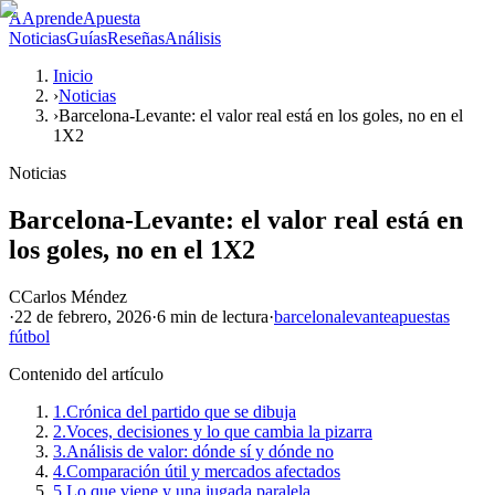
A
AprendeApuesta
Noticias
Guías
Reseñas
Análisis
Inicio
›
Noticias
›
Barcelona-Levante: el valor real está en los goles, no en el
1X2
Noticias
Barcelona-Levante: el valor real está en
los goles, no en el 1X2
C
Carlos Méndez
·
22 de febrero, 2026
·
6 min
de lectura
·
barcelona
levante
apuestas
fútbol
Contenido del artículo
1.
Crónica del partido que se dibuja
2.
Voces, decisiones y lo que cambia la pizarra
3.
Análisis de valor: dónde sí y dónde no
4.
Comparación útil y mercados afectados
5.
Lo que viene y una jugada paralela