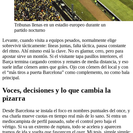
Tribunas llenas en un estadio europeo durante un
partido nocturno
Levante, cuando visita a equipos pesados, normalmente elige
sobrevivir tácticamente: líneas juntas, falta táctica, pausa constante
del ritmo. Ahí mismo está la clave. No es glamur, cero, pero para
apostar sirve un montón. Si el visitante tapa pasillos interiores, el
Barça termina cargando centros y remates de media distancia, y eso
suele inflar córners antes que goles. Ojo con córners del local y con
el “más tiros a puerta Barcelona” como complemento, no como bala
principal.
Voces, decisiones y lo que cambia la
pizarra
Desde Barcelona se instala el foco en nombres puntuales del once, y
esa charla mueve cuotas en tiempo real más de lo sano. Si entra un
mediocampista de perfil pausado, sube el control pero baja el
vértigo. Si va un extremo de ruptura, todo se acelera y aparecen
tramos de ida y vuelta que favorecen el over. Mi tesis, simple simple: