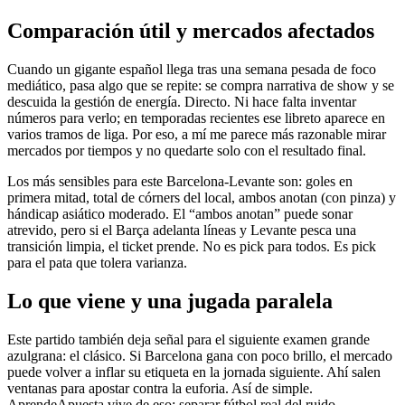
Comparación útil y mercados afectados
Cuando un gigante español llega tras una semana pesada de foco
mediático, pasa algo que se repite: se compra narrativa de show y se
descuida la gestión de energía. Directo. Ni hace falta inventar
números para verlo; en temporadas recientes ese libreto aparece en
varios tramos de liga. Por eso, a mí me parece más razonable mirar
mercados por tiempos y no quedarte solo con el resultado final.
Los más sensibles para este Barcelona-Levante son: goles en
primera mitad, total de córners del local, ambos anotan (con pinza) y
hándicap asiático moderado. El “ambos anotan” puede sonar
atrevido, pero si el Barça adelanta líneas y Levante pesca una
transición limpia, el ticket prende. No es pick para todos. Es pick
para el pata que tolera varianza.
Lo que viene y una jugada paralela
Este partido también deja señal para el siguiente examen grande
azulgrana: el clásico.
Si Barcelona gana con poco brillo, el mercado
puede volver a inflar su etiqueta en la jornada siguiente. Ahí salen
ventanas para apostar contra la euforia. Así de simple.
AprendeApuesta vive de eso: separar fútbol real del ruido