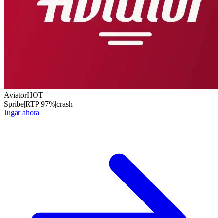
Aviator
HOT
Spribe
|
RTP
97
%
|
crash
Jugar ahora