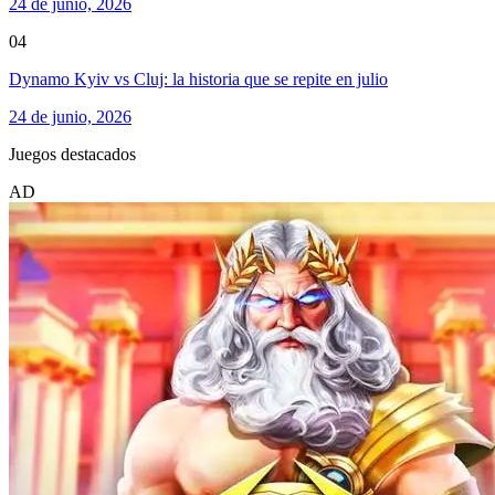
24 de junio, 2026
04
Dynamo Kyiv vs Cluj: la historia que se repite en julio
24 de junio, 2026
Juegos destacados
AD