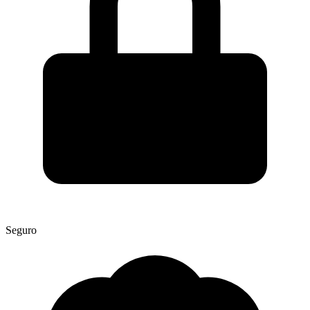
Seguro