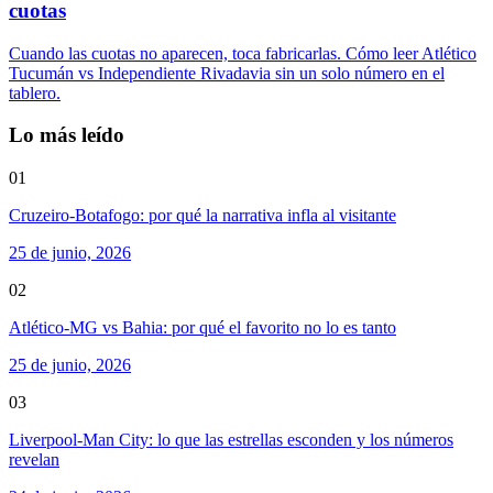
cuotas
Cuando las cuotas no aparecen, toca fabricarlas. Cómo leer Atlético
Tucumán vs Independiente Rivadavia sin un solo número en el
tablero.
Lo más leído
01
Cruzeiro-Botafogo: por qué la narrativa infla al visitante
25 de junio, 2026
02
Atlético-MG vs Bahia: por qué el favorito no lo es tanto
25 de junio, 2026
03
Liverpool-Man City: lo que las estrellas esconden y los números
revelan