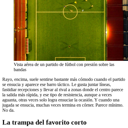
Vista aérea de un partido de fútbol con presión sobre las
bandas
Rayo, encima, suele sentirse bastante más cómodo cuando el partido
se ensucia y aparece ese barro táctico. Le gusta juntar líneas,
fastidiar recepciones y llevar al rival a zonas donde el centro parece
la salida más rápida, y ese tipo de resistencia, aunque a veces
aguanta, otras veces solo logra ensuciar la ocasión. Y cuando una
jugada se ensucia, muchas veces termina en córner. Parece mínimo.
No da.
La trampa del favorito corto