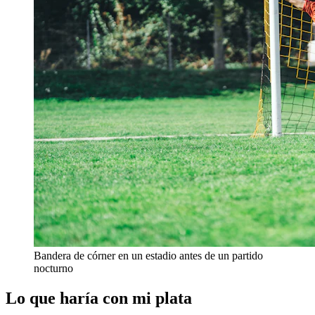
Bandera de córner en un estadio antes de un partido
nocturno
Lo que haría con mi plata