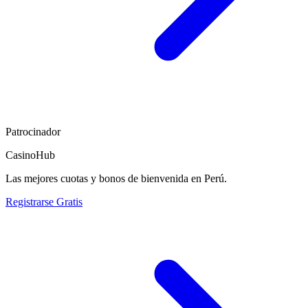
Patrocinador
CasinoHub
Las mejores cuotas y bonos de bienvenida en Perú.
Registrarse Gratis