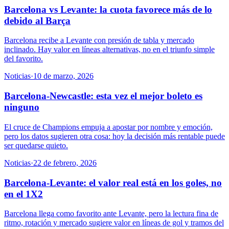
Barcelona vs Levante: la cuota favorece más de lo
debido al Barça
Barcelona recibe a Levante con presión de tabla y mercado
inclinado. Hay valor en líneas alternativas, no en el triunfo simple
del favorito.
Noticias
·
10 de marzo, 2026
Barcelona-Newcastle: esta vez el mejor boleto es
ninguno
El cruce de Champions empuja a apostar por nombre y emoción,
pero los datos sugieren otra cosa: hoy la decisión más rentable puede
ser quedarse quieto.
Noticias
·
22 de febrero, 2026
Barcelona-Levante: el valor real está en los goles, no
en el 1X2
Barcelona llega como favorito ante Levante, pero la lectura fina de
ritmo, rotación y mercado sugiere valor en líneas de gol y tramos del