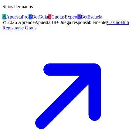
Sitios hermanos
A
ApuestaPro
B
BetGuia
C
CuotasExpert
B
BetEscuela
©
2026
AprendeApuesta
|
18+ Juega responsablemente
|
CasinoHub
Registrarse Gratis