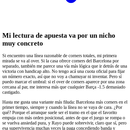
Mi lectura de apuesta va por un nicho
muy concreto
Si encuentro una línea razonable de corners totales, mi primera
mirada se va al over. Si la casa ofrece corners del Barcelona por
separado, también me parece una vía más lógica que ir detrás de una
victoria con handicap alto. No tengo acá una cuota oficial para fijar
un número exacto, así que no voy a chamuyar ni inventar. Pero sí
puedo marcar el umbral: si el over de corners aparece por una zona
cercana al par, me interesa más que cualquier Barça -1.5 demasiado
castigado.
Hasta me gusta una variante más filuda: Barcelona más corners en el
primer tiempo, siempre y cuando la línea no se vaya de cara. ¿Por
qué? Porque el arranque suele ser el tramo en el que el favorito
empuja con más orden posicional, antes de que el juego se rompa o
se vuelva ansiedad pura, y Rayo puede sobrevivir, claro que sí, pero
esa supervivencia muchas veces la paga concediendo banda y