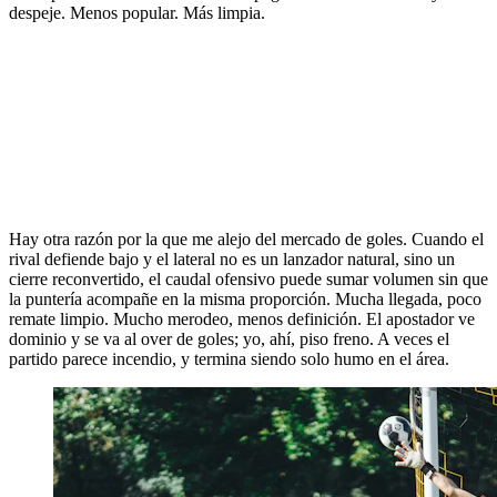
despeje. Menos popular. Más limpia.
Hay otra razón por la que me alejo del mercado de goles. Cuando el
rival defiende bajo y el lateral no es un lanzador natural, sino un
cierre reconvertido, el caudal ofensivo puede sumar volumen sin que
la puntería acompañe en la misma proporción. Mucha llegada, poco
remate limpio. Mucho merodeo, menos definición. El apostador ve
dominio y se va al over de goles; yo, ahí, piso freno. A veces el
partido parece incendio, y termina siendo solo humo en el área.