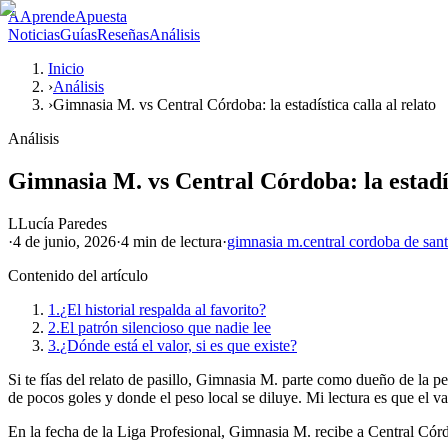
A
AprendeApuesta
Noticias
Guías
Reseñas
Análisis
Inicio
›
Análisis
›
Gimnasia M. vs Central Córdoba: la estadística calla al relato
Análisis
Gimnasia M. vs Central Córdoba: la estadís
L
Lucía Paredes
·
4 de junio, 2026
·
4 min
de lectura
·
gimnasia m.
central cordoba de san
Contenido del artículo
1.
¿El historial respalda al favorito?
2.
El patrón silencioso que nadie lee
3.
¿Dónde está el valor, si es que existe?
Si te fías del relato de pasillo, Gimnasia M. parte como dueño de la 
de pocos goles y donde el peso local se diluye. Mi lectura es que el va
En la fecha de la Liga Profesional, Gimnasia M. recibe a Central Córd