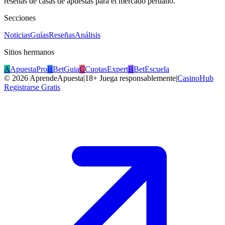
reseñas de casas de apuestas para el mercado peruano.
Secciones
Noticias
Guías
Reseñas
Análisis
Sitios hermanos
A
ApuestaPro
B
BetGuia
C
CuotasExpert
B
BetEscuela
©
2026
AprendeApuesta
|
18+ Juega responsablemente
|
CasinoHub
Registrarse Gratis