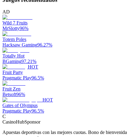
AD
Wild 7 Fruits
MrSlotty
96
%
Totem Poles
Hacksaw Gaming
96.27
%
Totally Hot
BGaming
97.21
%
HOT
Fruit Party
Pragmatic Play
96.5
%
Fruit Zen
Betsoft
96
%
HOT
Gates of Olympus
Pragmatic Play
96.5
%
C
CasinoHub
Sponsor
Apuestas deportivas con las mejores cuotas. Bono de bienvenida