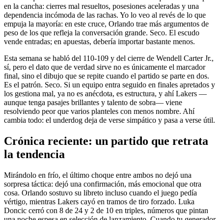
en la cancha: cierres mal resueltos, posesiones aceleradas y una
dependencia incómoda de las rachas. Yo lo veo al revés de lo que
empuja la mayoría: en este cruce, Orlando trae más argumentos de
peso de los que refleja la conversación grande. Seco. El escudo
vende entradas; en apuestas, debería importar bastante menos.
Esta semana se habló del 110-109 y del cierre de Wendell Carter Jr.,
sí, pero el dato que de verdad sirve no es únicamente el marcador
final, sino el dibujo que se repite cuando el partido se parte en dos.
Es el patrón. Seco. Si un equipo entra seguido en finales apretados y
los gestiona mal, ya no es anécdota, es estructura, y ahí Lakers —
aunque tenga pasajes brillantes y talento de sobra— viene
resolviendo peor que varios planteles con menos nombre. Ahí
cambia todo: el underdog deja de verse simpático y pasa a verse útil.
Crónica reciente: un partido que retrata
la tendencia
Mirándolo en frío, el último choque entre ambos no dejó una
sorpresa táctica: dejó una confirmación, más emocional que otra
cosa. Orlando sostuvo su libreto incluso cuando el juego pedía
vértigo, mientras Lakers cayó en tramos de tiro forzado. Luka
Doncic cerró con 8 de 24 y 2 de 10 en triples, números que pintan
una noche espesa en selección de lanzamiento. Cuando tu generador