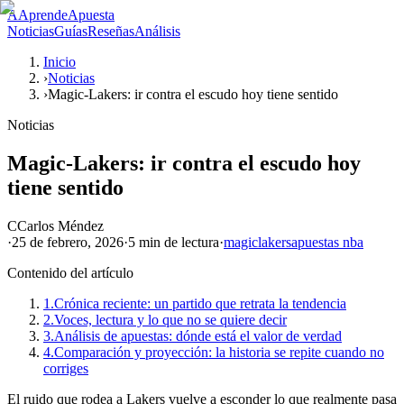
A
AprendeApuesta
Noticias
Guías
Reseñas
Análisis
Inicio
›
Noticias
›
Magic-Lakers: ir contra el escudo hoy tiene sentido
Noticias
Magic-Lakers: ir contra el escudo hoy
tiene sentido
C
Carlos Méndez
·
25 de febrero, 2026
·
5 min
de lectura
·
magic
lakers
apuestas nba
Contenido del artículo
1.
Crónica reciente: un partido que retrata la tendencia
2.
Voces, lectura y lo que no se quiere decir
3.
Análisis de apuestas: dónde está el valor de verdad
4.
Comparación y proyección: la historia se repite cuando no
corriges
El ruido que rodea a Lakers vuelve a esconder lo que realmente pasa