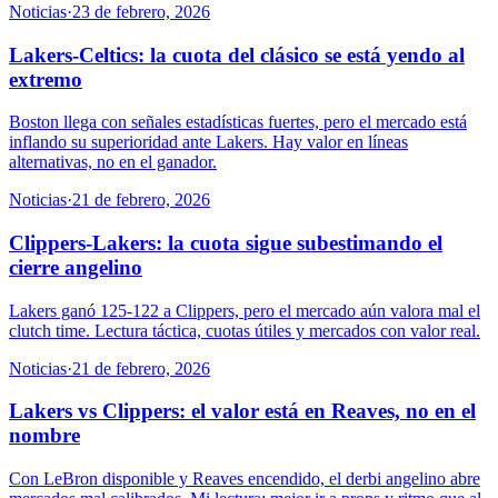
Noticias
·
23 de febrero, 2026
Lakers-Celtics: la cuota del clásico se está yendo al
extremo
Boston llega con señales estadísticas fuertes, pero el mercado está
inflando su superioridad ante Lakers. Hay valor en líneas
alternativas, no en el ganador.
Noticias
·
21 de febrero, 2026
Clippers-Lakers: la cuota sigue subestimando el
cierre angelino
Lakers ganó 125-122 a Clippers, pero el mercado aún valora mal el
clutch time. Lectura táctica, cuotas útiles y mercados con valor real.
Noticias
·
21 de febrero, 2026
Lakers vs Clippers: el valor está en Reaves, no en el
nombre
Con LeBron disponible y Reaves encendido, el derbi angelino abre