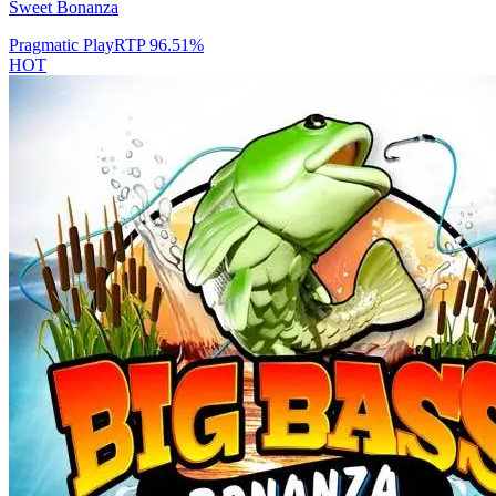
Sweet Bonanza
Pragmatic Play
RTP
96.51
%
HOT