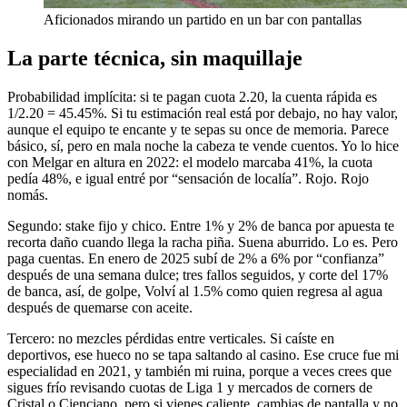
Aficionados mirando un partido en un bar con pantallas
La parte técnica, sin maquillaje
Probabilidad implícita: si te pagan cuota 2.20, la cuenta rápida es
1/2.20 = 45.45%. Si tu estimación real está por debajo, no hay valor,
aunque el equipo te encante y te sepas su once de memoria. Parece
básico, sí, pero en mala noche la cabeza te vende cuentos. Yo lo hice
con Melgar en altura en 2022: el modelo marcaba 41%, la cuota
pedía 48%, e igual entré por “sensación de localía”. Rojo. Rojo
nomás.
Segundo: stake fijo y chico. Entre 1% y 2% de banca por apuesta te
recorta daño cuando llega la racha piña. Suena aburrido. Lo es. Pero
paga cuentas. En enero de 2025 subí de 2% a 6% por “confianza”
después de una semana dulce; tres fallos seguidos, y corte del 17%
de banca, así, de golpe, Volví al 1.5% como quien regresa al agua
después de quemarse con aceite.
Tercero: no mezcles pérdidas entre verticales. Si caíste en
deportivos, ese hueco no se tapa saltando al casino. Ese cruce fue mi
especialidad en 2021, y también mi ruina, porque a veces crees que
sigues frío revisando cuotas de Liga 1 y mercados de corners de
Cristal o Cienciano, pero si vienes caliente, cambias de pantalla y no