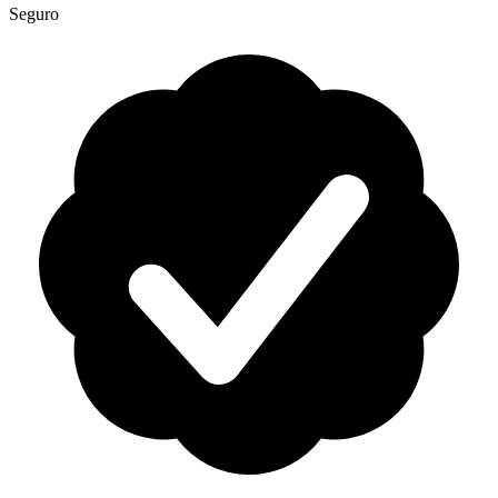
Seguro