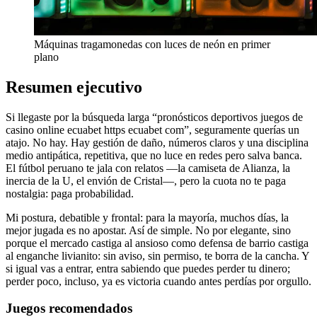
Máquinas tragamonedas con luces de neón en primer
plano
Resumen ejecutivo
Si llegaste por la búsqueda larga “pronósticos deportivos juegos de
casino online ecuabet https ecuabet com”, seguramente querías un
atajo. No hay. Hay gestión de daño, números claros y una disciplina
medio antipática, repetitiva, que no luce en redes pero salva banca.
El fútbol peruano te jala con relatos —la camiseta de Alianza, la
inercia de la U, el envión de Cristal—, pero la cuota no te paga
nostalgia: paga probabilidad.
Mi postura, debatible y frontal: para la mayoría, muchos días, la
mejor jugada es no apostar. Así de simple. No por elegante, sino
porque el mercado castiga al ansioso como defensa de barrio castiga
al enganche livianito: sin aviso, sin permiso, te borra de la cancha. Y
si igual vas a entrar, entra sabiendo que puedes perder tu dinero;
perder poco, incluso, ya es victoria cuando antes perdías por orgullo.
Juegos recomendados