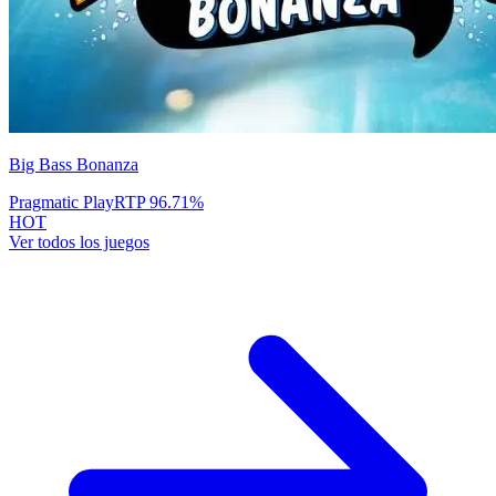
Big Bass Bonanza
Pragmatic Play
RTP
96.71
%
HOT
Ver todos los juegos