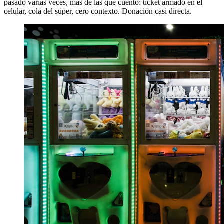
pasado varias veces, más de las que cuento: ticket armado en el
celular, cola del súper, cero contexto. Donación casi directa.