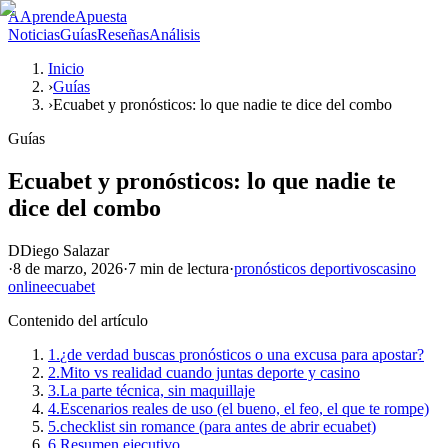
A
AprendeApuesta
Noticias
Guías
Reseñas
Análisis
Inicio
›
Guías
›
Ecuabet y pronósticos: lo que nadie te dice del combo
Guías
Ecuabet y pronósticos: lo que nadie te
dice del combo
D
Diego Salazar
·
8 de marzo, 2026
·
7 min
de lectura
·
pronósticos deportivos
casino
online
ecuabet
Contenido del artículo
1.
¿de verdad buscas pronósticos o una excusa para apostar?
2.
Mito vs realidad cuando juntas deporte y casino
3.
La parte técnica, sin maquillaje
4.
Escenarios reales de uso (el bueno, el feo, el que te rompe)
5.
checklist sin romance (para antes de abrir ecuabet)
6.
Resumen ejecutivo