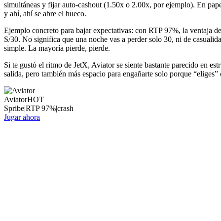
simultáneas y fijar auto-cashout (1.50x o 2.00x, por ejemplo). En papel
y ahí, ahí se abre el hueco.
Ejemplo concreto para bajar expectativas: con RTP 97%, la ventaja de 
S/30. No significa que una noche vas a perder solo 30, ni de casualida
simple. La mayoría pierde, pierde.
Si te gustó el ritmo de JetX, Aviator se siente bastante parecido en es
salida, pero también más espacio para engañarte solo porque “eliges”
Aviator
HOT
Spribe
|
RTP
97
%
|
crash
Jugar ahora