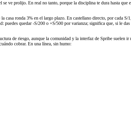
 se ve prolijo. En real no tanto, porque la disciplina te dura hasta que
la casa ronda 3% en el largo plazo. En castellano directo, por cada S/1,
d: puedes quedar -S/200 o +S/500 por varianza; significa que, si le das
tructura de riesgo, aunque la comunidad y la interfaz de Spribe suelen ir
 cuándo cobrar. En una línea, sin humo: