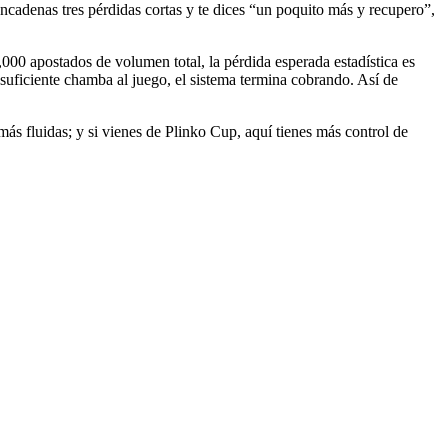
 encadenas tres pérdidas cortas y te dices “un poquito más y recupero”,
000 apostados de volumen total, la pérdida esperada estadística es
 suficiente chamba al juego, el sistema termina cobrando. Así de
 más fluidas; y si vienes de Plinko Cup, aquí tienes más control de