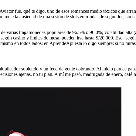
 Aviator fue, qué te digo, uno de esos romances medio tóxicos que arran
 mete la ansiedad de una sesión de slots en rondas de segundos, sin carr
 de varias tragamonedas populares de 96.5% o 96.0%; volatilidad alta (
egún casino y límites de mesa, pueden irse hasta S/20,000. Ese “según 
mismo en todos lados; en AprendeApuesta lo digo siempre: si no miras p
ultiplicador subiendo y un feed de gente cobrando. Al inicio parece papa
cisiones ajenas, no tu plan. A mí me pasó, madrugada de enero, café he