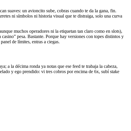
can suaves: un avioncito sube, cobras cuando te da la gana, fin.
etes ni símbolos ni historia visual que te distraiga, solo una curva
aunque muchos operadores ni la etiquetan tan claro como en slots),
casino” pesa. Bastante. Porque hay versiones con topes distintos y
anel de límites, entras a ciegas.
ya; a la décima ronda ya notas que ese feed te trabaja la cabeza,
lado y ego prendido: vi tres cobros por encima de 6x, subí stake