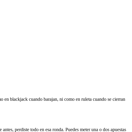
omo en blackjack cuando barajan, ni como en ruleta cuando se cierran
e antes, perdiste todo en esa ronda. Puedes meter una o dos apuestas