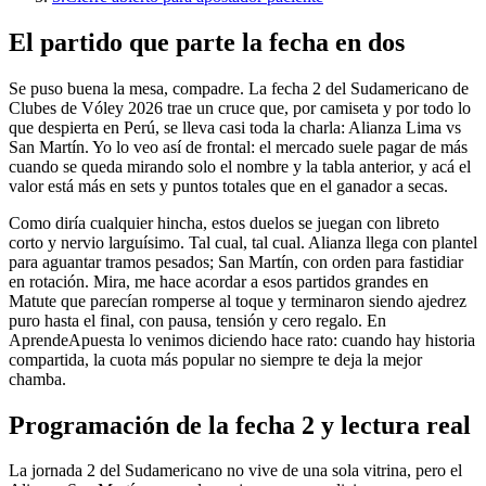
El partido que parte la fecha en dos
Se puso buena la mesa, compadre. La fecha 2 del Sudamericano de
Clubes de Vóley 2026 trae un cruce que, por camiseta y por todo lo
que despierta en Perú, se lleva casi toda la charla: Alianza Lima vs
San Martín. Yo lo veo así de frontal: el mercado suele pagar de más
cuando se queda mirando solo el nombre y la tabla anterior, y acá el
valor está más en sets y puntos totales que en el ganador a secas.
Como diría cualquier hincha, estos duelos se juegan con libreto
corto y nervio larguísimo. Tal cual, tal cual. Alianza llega con plantel
para aguantar tramos pesados; San Martín, con orden para fastidiar
en rotación. Mira, me hace acordar a esos partidos grandes en
Matute que parecían romperse al toque y terminaron siendo ajedrez
puro hasta el final, con pausa, tensión y cero regalo. En
AprendeApuesta lo venimos diciendo hace rato: cuando hay historia
compartida, la cuota más popular no siempre te deja la mejor
chamba.
Programación de la fecha 2 y lectura real
La jornada 2 del Sudamericano no vive de una sola vitrina, pero el