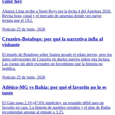
valor hoy
Alianza Lima recibe a Sport Boys por la fecha 4 del Apertura 2026.
Revisa hora, canal y el mercado de apuestas donde veo mejor
lectura que el 1X2.
Noticias
·
25 de junio, 2026
Cruzeiro-Botafogo: por qué la narrativa infla al
visitante
El triunfo de Botafogo sobre Santos invade el relato previo, pero los
datos subyacentes de Cruzeiro en duelos parejos piden otra lectura.
Las cuotas sin abrir esconden un favoritismo que la historia no
justifica.
Noticias
·
25 de junio, 2026
Atlético-MG vs Bahia: por qué el favorito no lo es
tanto
El Galo paga 2.10 (47.6% implícito), un respaldo débil para un
favorito en casa. La historia de partidos cerrados y el plan de Bahia
recomiendan apostar al empate a 3.25.