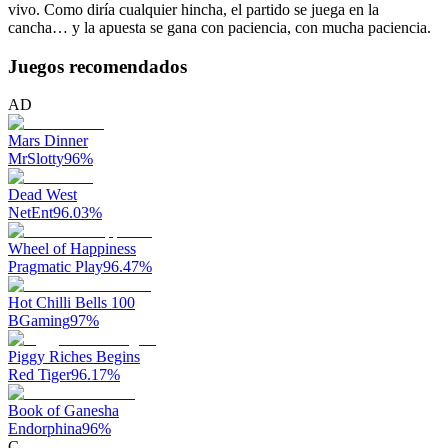
vivo. Como diría cualquier hincha, el partido se juega en la
cancha… y la apuesta se gana con paciencia, con mucha paciencia.
Juegos recomendados
AD
Mars Dinner
MrSlotty
96
%
Dead West
NetEnt
96.03
%
Wheel of Happiness
Pragmatic Play
96.47
%
Hot Chilli Bells 100
BGaming
97
%
Piggy Riches Begins
Red Tiger
96.17
%
Book of Ganesha
Endorphina
96
%
C