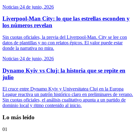
Noticias
·
24 de junio, 2026
Liverpool-Man City: lo que las estrellas esconden y
los números revelan
Sin cuotas oficiales, la previa del Liverpool-Man. City se lee con
datos de plantillas y no con relatos épicos. El valor puede estar
donde la narrativa no mira.
Noticias
·
24 de junio, 2026
Dynamo Kyiv vs Cluj: la historia que se repite en
julio
El cruce entre Dynamo Kyiv y Universitatea Cluj en la Europa
League reactiva un patrón histórico claro en preliminares de verano.
Sin cuotas oficiales, el análisis cualitativo apunta a un partido de
dominio local y ritmo contenido al inicio.
Lo más leído
01