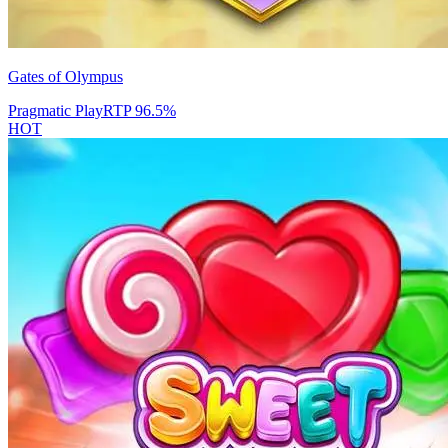
Gates of Olympus
Pragmatic Play
RTP
96.5
%
HOT