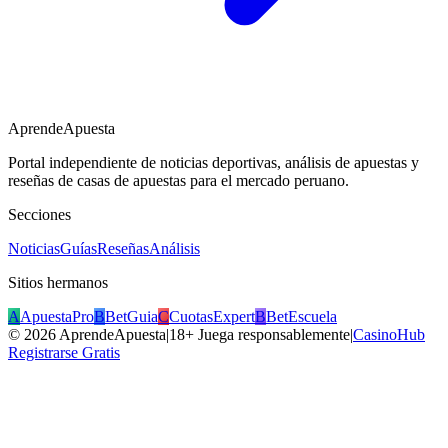
AprendeApuesta
Portal independiente de noticias deportivas, análisis de apuestas y
reseñas de casas de apuestas para el mercado peruano.
Secciones
Noticias
Guías
Reseñas
Análisis
Sitios hermanos
A
ApuestaPro
B
BetGuia
C
CuotasExpert
B
BetEscuela
©
2026
AprendeApuesta
|
18+ Juega responsablemente
|
CasinoHub
Registrarse Gratis