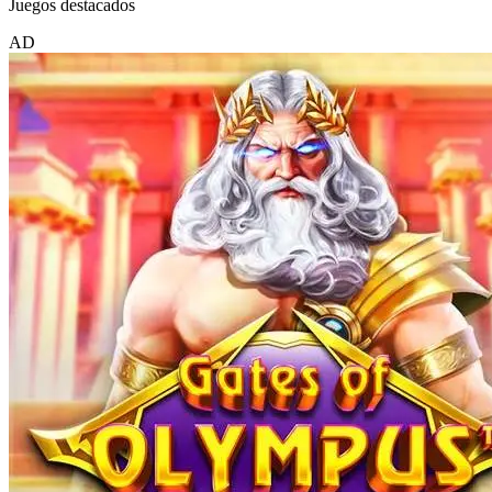
Juegos destacados
AD