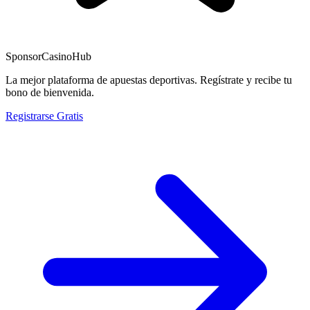
Sponsor
CasinoHub
La mejor plataforma de apuestas deportivas. Regístrate y recibe tu
bono de bienvenida.
Registrarse Gratis