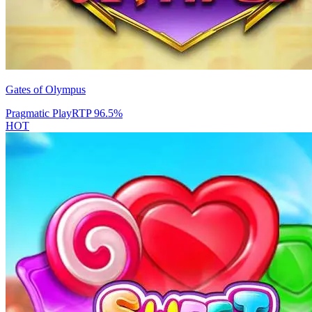
Gates of Olympus
Pragmatic Play
RTP
96.5
%
HOT