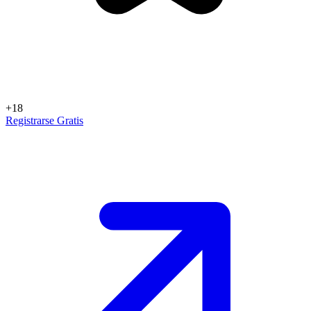
+18
Registrarse Gratis