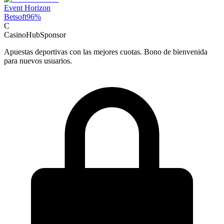
Event Horizon
Betsoft
96
%
C
CasinoHub
Sponsor
Apuestas deportivas con las mejores cuotas. Bono de bienvenida
para nuevos usuarios.