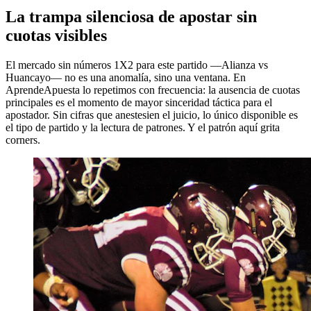
La trampa silenciosa de apostar sin
cuotas visibles
El mercado sin números 1X2 para este partido —Alianza vs
Huancayo— no es una anomalía, sino una ventana. En
AprendeApuesta lo repetimos con frecuencia: la ausencia de cuotas
principales es el momento de mayor sinceridad táctica para el
apostador. Sin cifras que anestesien el juicio, lo único disponible es
el tipo de partido y la lectura de patrones. Y el patrón aquí grita
corners.