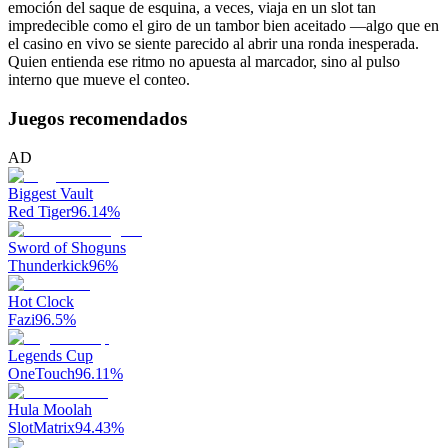
emoción del saque de esquina, a veces, viaja en un slot tan
impredecible como el giro de un tambor bien aceitado —algo que en
el casino en vivo se siente parecido al abrir una ronda inesperada.
Quien entienda ese ritmo no apuesta al marcador, sino al pulso
interno que mueve el conteo.
Juegos recomendados
AD
Biggest Vault
Red Tiger
96.14
%
Sword of Shoguns
Thunderkick
96
%
Hot Clock
Fazi
96.5
%
Legends Cup
OneTouch
96.11
%
Hula Moolah
SlotMatrix
94.43
%