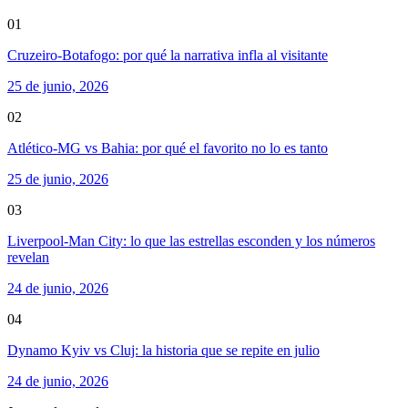
01
Cruzeiro-Botafogo: por qué la narrativa infla al visitante
25 de junio, 2026
02
Atlético-MG vs Bahia: por qué el favorito no lo es tanto
25 de junio, 2026
03
Liverpool-Man City: lo que las estrellas esconden y los números
revelan
24 de junio, 2026
04
Dynamo Kyiv vs Cluj: la historia que se repite en julio
24 de junio, 2026