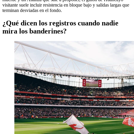
visitante suele incluir resistencia en bloque bajo y salidas largas que
terminan desviadas en el fondo.
¿Qué dicen los registros cuando nadie
mira los banderines?