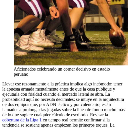
Aficionados celebrando un corner decisivo en estadio
peruano
Llevar ese razonamiento a la práctica implica algo incómodo: tener
la apuesta armada mentalmente antes de que la casa publique y
ejecutarla con frialdad cuando el mercado lateral se abra. La
probabilidad aquí no necesita decimales: se intuye en la arquitectura
de dos equipos que, por ADN táctico y por calendario, están
llamados a prolongar las jugadas sobre la línea de fondo mucho más
de lo que sugiere cualquier cálculo de escritorio. Revisar la
cobertura de la Liga 1
en tiempo real permite confirmar si la
tendencia se sostiene apenas empiezan los primeros toques. La