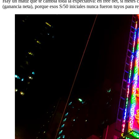
Hay un matiz que te cambia toda la expectativa: en free bet, si metes
(ganancia neta), porque esos S/50 iniciales nunca fueron tuyos para ret