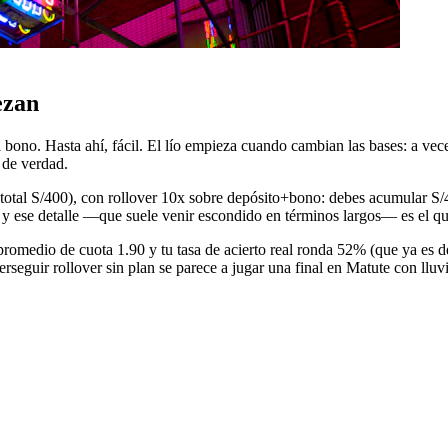
ezan
bono. Hasta ahí, fácil. El lío empieza cuando cambian las bases: a vece
 de verdad.
tal S/400), con rollover 10x sobre depósito+bono: debes acumular S/4,
, y ese detalle —que suele venir escondido en términos largos— es el qu
romedio de cuota 1.90 y tu tasa de acierto real ronda 52% (que ya es de
seguir rollover sin plan se parece a jugar una final en Matute con lluvia