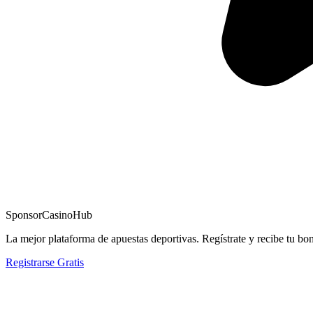
Sponsor
CasinoHub
La mejor plataforma de apuestas deportivas. Regístrate y recibe tu bo
Registrarse Gratis