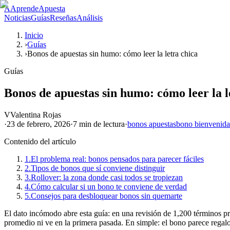
A
AprendeApuesta
Noticias
Guías
Reseñas
Análisis
Inicio
›
Guías
›
Bonos de apuestas sin humo: cómo leer la letra chica
Guías
Bonos de apuestas sin humo: cómo leer la l
V
Valentina Rojas
·
23 de febrero, 2026
·
7 min
de lectura
·
bonos apuestas
bono bienvenida
Contenido del artículo
1.
El problema real: bonos pensados para parecer fáciles
2.
Tipos de bonos que sí conviene distinguir
3.
Rollover: la zona donde casi todos se tropiezan
4.
Cómo calcular si un bono te conviene de verdad
5.
Consejos para desbloquear bonos sin quemarte
El dato incómodo abre esta guía: en una revisión de 1,200 términos pr
promedio ni ve en la primera pasada. En simple: el bono parece regalo