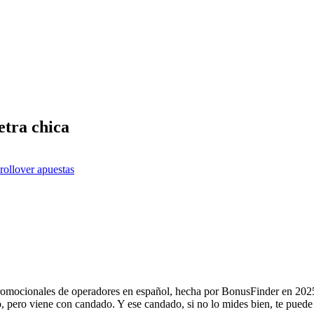
etra chica
rollover apuestas
omocionales de operadores en español, hecha por BonusFinder en 2025, c
, pero viene con candado. Y ese candado, si no lo mides bien, te puede 