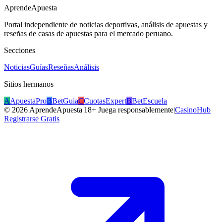
AprendeApuesta
Portal independiente de noticias deportivas, análisis de apuestas y
reseñas de casas de apuestas para el mercado peruano.
Secciones
Noticias
Guías
Reseñas
Análisis
Sitios hermanos
A
ApuestaPro
B
BetGuia
C
CuotasExpert
B
BetEscuela
©
2026
AprendeApuesta
|
18+ Juega responsablemente
|
CasinoHub
Registrarse Gratis