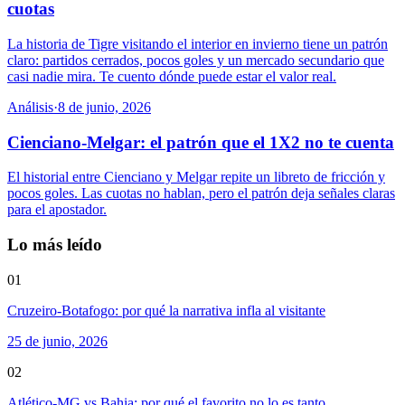
cuotas
La historia de Tigre visitando el interior en invierno tiene un patrón
claro: partidos cerrados, pocos goles y un mercado secundario que
casi nadie mira. Te cuento dónde puede estar el valor real.
Análisis
·
8 de junio, 2026
Cienciano-Melgar: el patrón que el 1X2 no te cuenta
El historial entre Cienciano y Melgar repite un libreto de fricción y
pocos goles. Las cuotas no hablan, pero el patrón deja señales claras
para el apostador.
Lo más leído
01
Cruzeiro-Botafogo: por qué la narrativa infla al visitante
25 de junio, 2026
02
Atlético-MG vs Bahia: por qué el favorito no lo es tanto