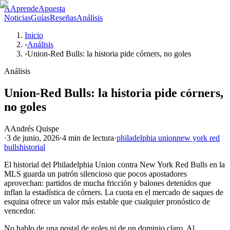
A
AprendeApuesta
Noticias
Guías
Reseñas
Análisis
Inicio
›
Análisis
›
Union-Red Bulls: la historia pide córners, no goles
Análisis
Union-Red Bulls: la historia pide córners,
no goles
A
Andrés Quispe
·
3 de junio, 2026
·
4 min
de lectura
·
philadelphia union
new york red
bulls
historial
El historial del Philadelphia Union contra New York Red Bulls en la
MLS guarda un patrón silencioso que pocos apostadores
aprovechan: partidos de mucha fricción y balones detenidos que
inflan la estadística de córners. La cuota en el mercado de saques de
esquina ofrece un valor más estable que cualquier pronóstico de
vencedor.
No hablo de una postal de goles ni de un dominio claro. Al