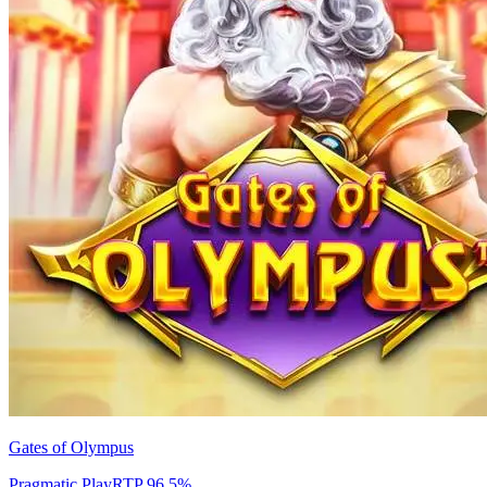
Gates of Olympus
Pragmatic Play
RTP
96.5
%