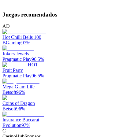
Juegos recomendados
AD
Hot Chilli Bells 100
BGaming
97
%
Jokers Jewels
Pragmatic Play
96.5
%
HOT
Fruit Party
Pragmatic Play
96.5
%
Mega Glam Life
Betsoft
96
%
Coins of Dragon
Betsoft
96
%
Insurance Baccarat
Evolution
97
%
C
CasinoHub
Sponsor