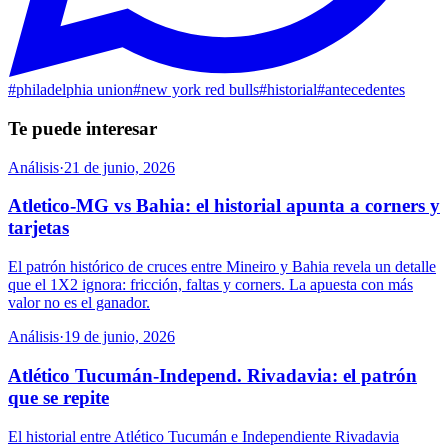
#
philadelphia union
#
new york red bulls
#
historial
#
antecedentes
Te puede interesar
Análisis
·
21 de junio, 2026
Atletico-MG vs Bahia: el historial apunta a corners y
tarjetas
El patrón histórico de cruces entre Mineiro y Bahia revela un detalle
que el 1X2 ignora: fricción, faltas y corners. La apuesta con más
valor no es el ganador.
Análisis
·
19 de junio, 2026
Atlético Tucumán-Independ. Rivadavia: el patrón
que se repite
El historial entre Atlético Tucumán e Independiente Rivadavia