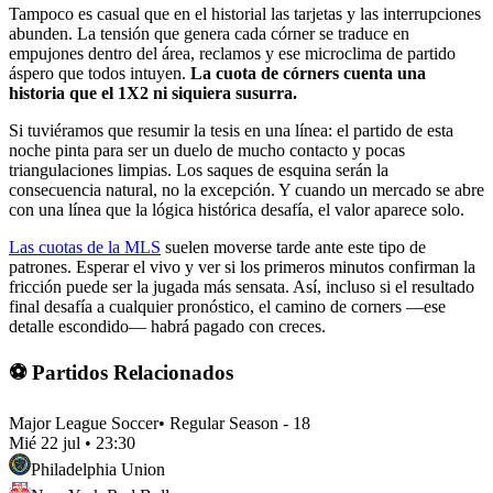
Tampoco es casual que en el historial las tarjetas y las interrupciones
abunden. La tensión que genera cada córner se traduce en
empujones dentro del área, reclamos y ese microclima de partido
áspero que todos intuyen.
La cuota de córners cuenta una
historia que el 1X2 ni siquiera susurra.
Si tuviéramos que resumir la tesis en una línea: el partido de esta
noche pinta para ser un duelo de mucho contacto y pocas
triangulaciones limpias. Los saques de esquina serán la
consecuencia natural, no la excepción. Y cuando un mercado se abre
con una línea que la lógica histórica desafía, el valor aparece solo.
Las cuotas de la MLS
suelen moverse tarde ante este tipo de
patrones. Esperar el vivo y ver si los primeros minutos confirman la
fricción puede ser la jugada más sensata. Así, incluso si el resultado
final desafía a cualquier pronóstico, el camino de corners —ese
detalle escondido— habrá pagado con creces.
⚽ Partidos Relacionados
Major League Soccer
•
Regular Season - 18
Mié 22 jul
•
23:30
Philadelphia Union