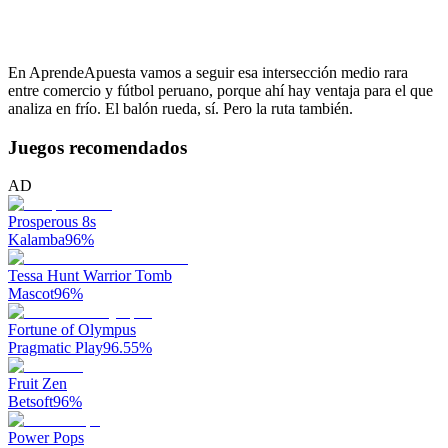
En AprendeApuesta vamos a seguir esa intersección medio rara
entre comercio y fútbol peruano, porque ahí hay ventaja para el que
analiza en frío. El balón rueda, sí. Pero la ruta también.
Juegos recomendados
AD
Prosperous 8s
Kalamba
96
%
Tessa Hunt Warrior Tomb
Mascot
96
%
Fortune of Olympus
Pragmatic Play
96.55
%
Fruit Zen
Betsoft
96
%
Power Pops