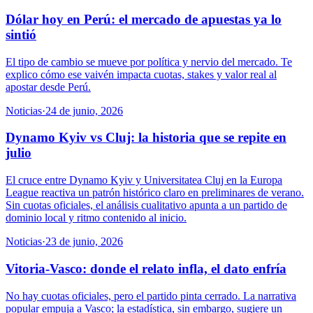
Dólar hoy en Perú: el mercado de apuestas ya lo
sintió
El tipo de cambio se mueve por política y nervio del mercado. Te
explico cómo ese vaivén impacta cuotas, stakes y valor real al
apostar desde Perú.
Noticias
·
24 de junio, 2026
Dynamo Kyiv vs Cluj: la historia que se repite en
julio
El cruce entre Dynamo Kyiv y Universitatea Cluj en la Europa
League reactiva un patrón histórico claro en preliminares de verano.
Sin cuotas oficiales, el análisis cualitativo apunta a un partido de
dominio local y ritmo contenido al inicio.
Noticias
·
23 de junio, 2026
Vitoria-Vasco: donde el relato infla, el dato enfría
No hay cuotas oficiales, pero el partido pinta cerrado. La narrativa
popular empuja a Vasco; la estadística, sin embargo, sugiere un