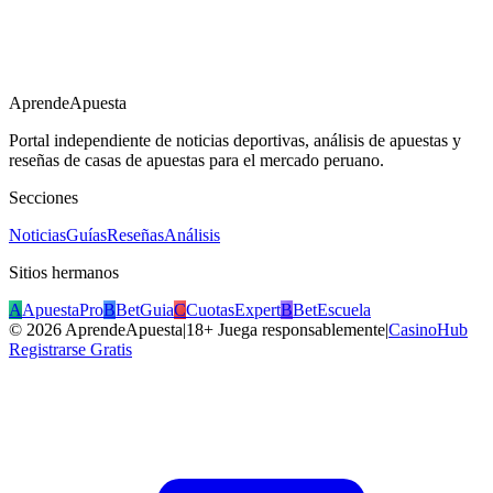
AprendeApuesta
Portal independiente de noticias deportivas, análisis de apuestas y
reseñas de casas de apuestas para el mercado peruano.
Secciones
Noticias
Guías
Reseñas
Análisis
Sitios hermanos
A
ApuestaPro
B
BetGuia
C
CuotasExpert
B
BetEscuela
©
2026
AprendeApuesta
|
18+ Juega responsablemente
|
CasinoHub
Registrarse Gratis