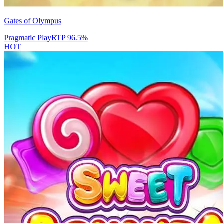
Gates of Olympus
Pragmatic Play
RTP
96.5
%
HOT