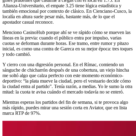
goles prudentes que casarme a ciegas con el local en 1.75. En
Alianza-Universitario, el empate 3.25 tiene lógica estadística y
también emocional por contexto de clásico. En Cienciano-Cusco, la
localía en altura suele pesar más, bastante más, de lo que el
apostador casual reconoce.
Menciono CasinoHub porque ahí se ve rápido cómo se mueven las
líneas en la previa: cuando el público entra por impulso, varias
cuotas se deforman durante horas. Ese tramo, entre rumor y pitazo
inicial, es como una contra de Gareca en su mejor época: tres toques
y todo cambió.
Y cierro con una digresión personal. En el Rímac, comiendo un
sánguche de chicharrón después de una cobertura, un viejo hincha
me soltó algo que calza perfecto con este momento económico-
deportivo: “la plata mueve la ciudad, pero el vestuario decide cómo
la ciudad entra al partido”. Tenía razón, a medias. Yo le sumo la otra
mitad: la cuota te avisa cuándo el mercado todavía no se enteró.
Mientras esperas los partidos del fin de semana, si te provoca algo
más rápido, puedes mirar una sesión corta en Aviator, que en lista
marca RTP de 97%.