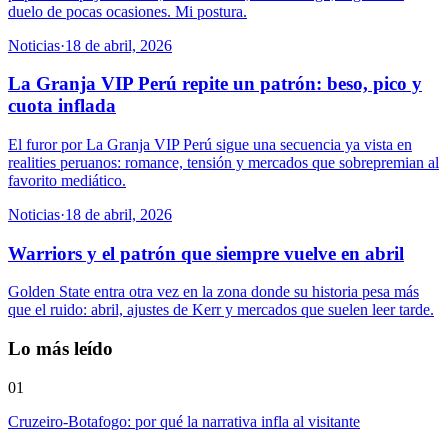
duelo de pocas ocasiones. Mi postura.
Noticias
·
18 de abril, 2026
La Granja VIP Perú repite un patrón: beso, pico y
cuota inflada
El furor por La Granja VIP Perú sigue una secuencia ya vista en
realities peruanos: romance, tensión y mercados que sobrepremian al
favorito mediático.
Noticias
·
18 de abril, 2026
Warriors y el patrón que siempre vuelve en abril
Golden State entra otra vez en la zona donde su historia pesa más
que el ruido: abril, ajustes de Kerr y mercados que suelen leer tarde.
Lo más leído
01
Cruzeiro-Botafogo: por qué la narrativa infla al visitante