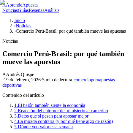
A
AprendeApuesta
Noticias
Guías
Reseñas
Análisis
Inicio
›
Noticias
›
Comercio Perú-Brasil: por qué también mueve las apuestas
Noticias
Comercio Perú-Brasil: por qué también
mueve las apuestas
A
Andrés Quispe
·
19 de febrero, 2026
·
5 min
de lectura
·
comercio
peru
apuestas
deportivas
Contenido del artículo
1.
El balón también siente la economía
2.
Reacción del entorno: del ministerio al camerino
3.
Datos que sí pesan para apostar mejor
4.
La mirada contraria (y por qué tiene algo de razón)
5.
Dónde veo valor esta semana