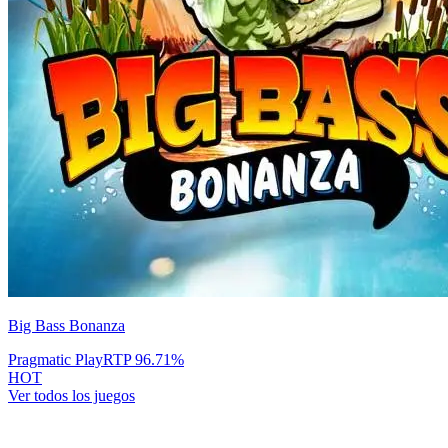
Big Bass Bonanza
Pragmatic Play
RTP
96.71
%
HOT
Ver todos los juegos