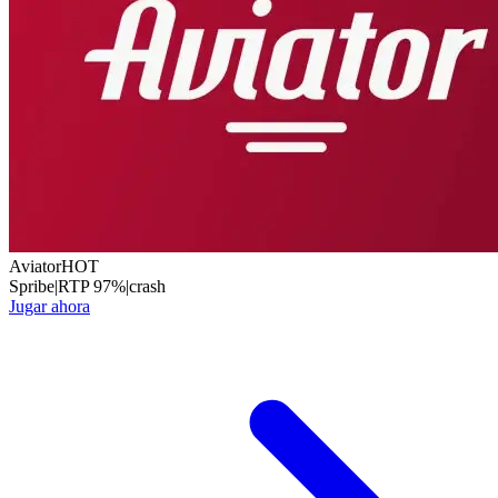
Aviator
HOT
Spribe
|
RTP
97
%
|
crash
Jugar ahora