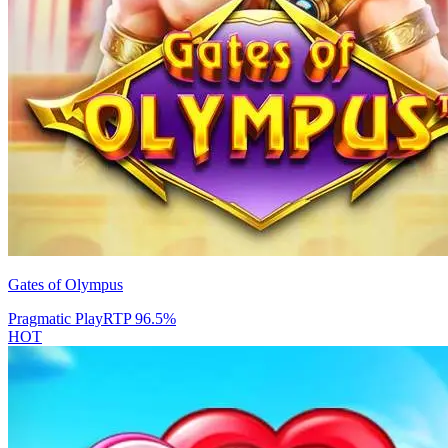
Gates of Olympus
Pragmatic Play
RTP
96.5
%
HOT