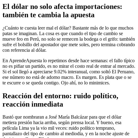
El dólar no solo afecta importaciones:
también te cambia la apuesta
¿Cuánto te cuesta leer mal el dólar? Bastante más de lo que muchos
patas se imaginan. La cosa es que cuando el tipo de cambio se
mueve feo en Perú, no solo se remecen la bodega o el grifo: también
sufre el bolsillo del apostador que mete soles, pero termina cobrando
con referencia al dólar.
En AprendeApuesta lo repetimos desde hace semanas: el fallo típico
no es pifiar un partido, es no mirar el costo real de entrar al mercado.
Si el sol llegó a apreciarse 9.02% interanual, como soltó El Peruano,
ese número no está de adorno macro. Es margen. Es plata que o se
te escurre o se queda contigo. Ojo ahí, no lo minimices.
Reacción del entorno: ruido político,
reacción inmediata
Bastó que nombraran a José María Balcázar para que el dólar
metiera presión hacia arriba, según prensa local. Y bueno, esa
película Lima ya la vio mil veces: ruido político temprano,
pantallazo del tipo de cambio al mediodía, y en la noche ajuste de