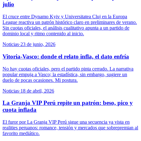
julio
El cruce entre Dynamo Kyiv y Universitatea Cluj en la Europa
League reactiva un patrón histórico claro en preliminares de verano.
Sin cuotas oficiales, el análisis cualitativo apunta a un partido de
dominio local y ritmo contenido al inicio.
Noticias
·
23 de junio, 2026
Vitoria-Vasco: donde el relato infla, el dato enfría
No hay cuotas oficiales, pero el partido pinta cerrado. La narrativa
popular empuja a Vasco; la estadística, sin embargo, sugiere un
duelo de pocas ocasiones. Mi postura.
Noticias
·
18 de abril, 2026
La Granja VIP Perú repite un patrón: beso, pico y
cuota inflada
El furor por La Granja VIP Perú sigue una secuencia ya vista en
realities peruanos: romance, tensión y mercados que sobrepremian al
favorito mediático.