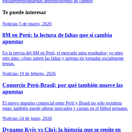
#
dolar
#
peru
#
apuestas deportivas
#
tipo de cambio
Te puede interesar
Noticias
·
5 de marzo, 2026
8M en Perú: la lectura de faltas que sí cambia
apuestas
En la previa del 8M en Perú, el mercado mira resultados; yo miro
otro dato: cómo suben las faltas y tarjetas en jornadas socialmente
tensas.
Noticias
·
19 de febrero, 2026
Comercio Perú-Brasil: por qué también mueve las
apuestas
El nuevo impulso comercial entre Perú y Brasil no solo reordena
rutas: también puede alterar mercados y cuotas en el fútbol peruano.
Noticias
·
24 de junio, 2026
Dynamo Kyiv vs Cluj: la historia que se repite en