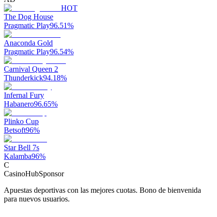
HOT
The Dog House
Pragmatic Play
96.51
%
Anaconda Gold
Pragmatic Play
96.54
%
Carnival Queen 2
Thunderkick
94.18
%
Infernal Fury
Habanero
96.65
%
Plinko Cup
Betsoft
96
%
Star Bell 7s
Kalamba
96
%
C
CasinoHub
Sponsor
Apuestas deportivas con las mejores cuotas. Bono de bienvenida
para nuevos usuarios.