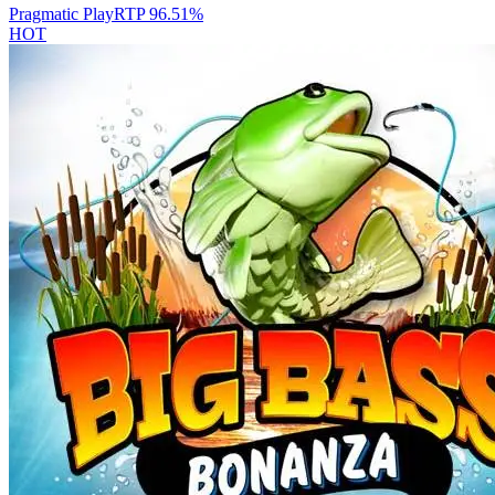
Pragmatic Play
RTP
96.51
%
HOT