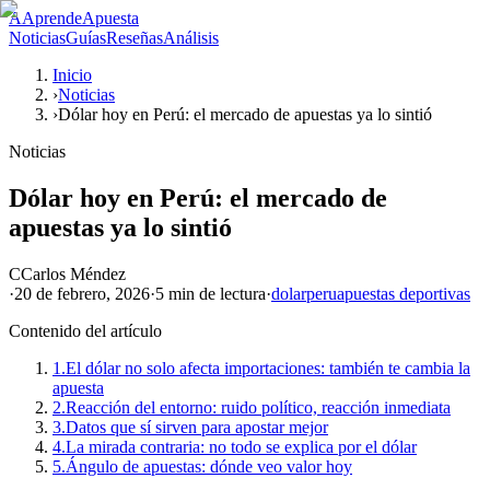
A
AprendeApuesta
Noticias
Guías
Reseñas
Análisis
Inicio
›
Noticias
›
Dólar hoy en Perú: el mercado de apuestas ya lo sintió
Noticias
Dólar hoy en Perú: el mercado de
apuestas ya lo sintió
C
Carlos Méndez
·
20 de febrero, 2026
·
5 min
de lectura
·
dolar
peru
apuestas deportivas
Contenido del artículo
1.
El dólar no solo afecta importaciones: también te cambia la
apuesta
2.
Reacción del entorno: ruido político, reacción inmediata
3.
Datos que sí sirven para apostar mejor
4.
La mirada contraria: no todo se explica por el dólar
5.
Ángulo de apuestas: dónde veo valor hoy