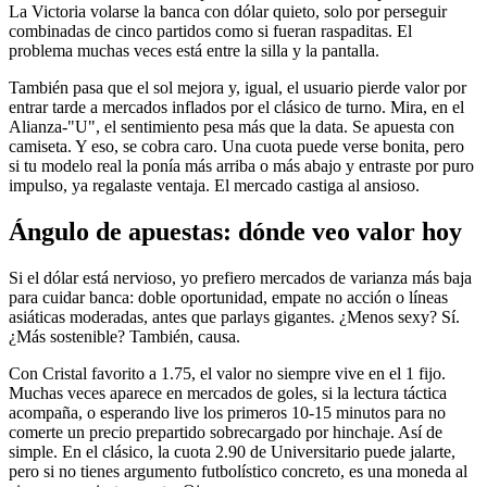
La Victoria volarse la banca con dólar quieto, solo por perseguir
combinadas de cinco partidos como si fueran raspaditas. El
problema muchas veces está entre la silla y la pantalla.
También pasa que el sol mejora y, igual, el usuario pierde valor por
entrar tarde a mercados inflados por el clásico de turno. Mira, en el
Alianza-"U", el sentimiento pesa más que la data. Se apuesta con
camiseta. Y eso, se cobra caro. Una cuota puede verse bonita, pero
si tu modelo real la ponía más arriba o más abajo y entraste por puro
impulso, ya regalaste ventaja. El mercado castiga al ansioso.
Ángulo de apuestas: dónde veo valor hoy
Si el dólar está nervioso, yo prefiero mercados de varianza más baja
para cuidar banca: doble oportunidad, empate no acción o líneas
asiáticas moderadas, antes que parlays gigantes. ¿Menos sexy? Sí.
¿Más sostenible? También, causa.
Con Cristal favorito a 1.75, el valor no siempre vive en el 1 fijo.
Muchas veces aparece en mercados de goles, si la lectura táctica
acompaña, o esperando live los primeros 10-15 minutos para no
comerte un precio prepartido sobrecargado por hinchaje. Así de
simple. En el clásico, la cuota 2.90 de Universitario puede jalarte,
pero si no tienes argumento futbolístico concreto, es una moneda al