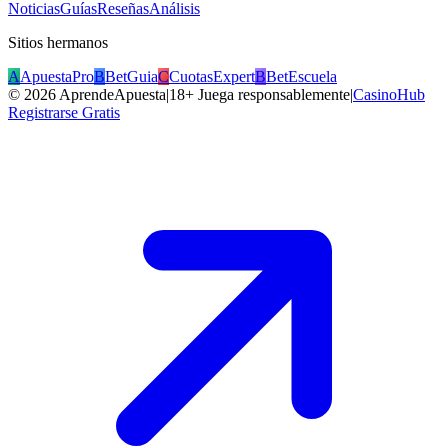
Noticias
Guías
Reseñas
Análisis
Sitios hermanos
A
ApuestaPro
B
BetGuia
C
CuotasExpert
B
BetEscuela
©
2026
AprendeApuesta
|
18+ Juega responsablemente
|
CasinoHub
Registrarse Gratis