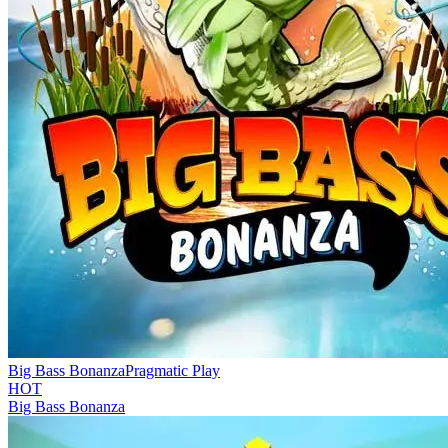
Big Bass Bonanza
Pragmatic Play
HOT
Big Bass Bonanza