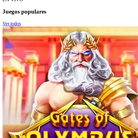
Juegos populares
Ver todos