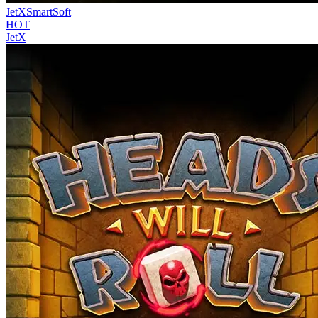
JetX
SmartSoft
HOT
JetX