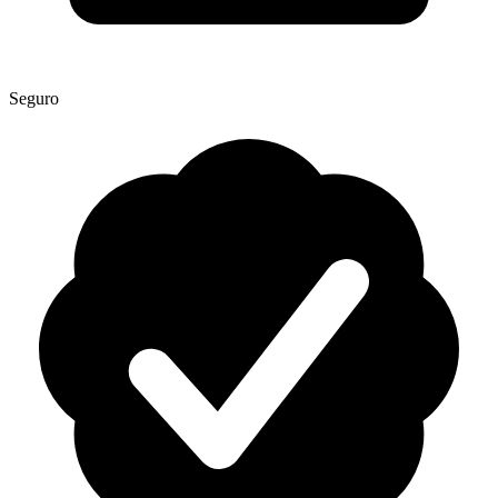
Seguro