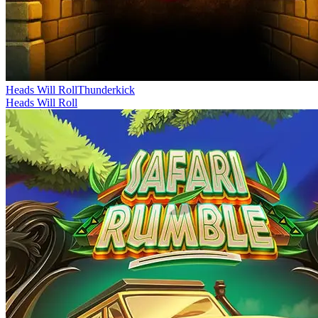
Heads Will Roll
Thunderkick
Heads Will Roll