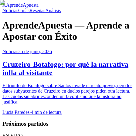
A
AprendeApuesta
Noticias
Guías
Reseñas
Análisis
AprendeApuesta
—
Aprende a
Apostar con Éxito
Noticias
25 de junio, 2026
Cruzeiro-Botafogo: por qué la narrativa
infla al visitante
El triunfo de Botafogo sobre Santos invade el relato previo, pero los
datos subyacentes de Cruzeiro en duelos parejos piden otra lectura.
Las cuotas sin abrir esconden un favoritismo que la historia no
justifica.
Lucía Paredes
·
4 min
de lectura
Próximos partidos
EN VIVO