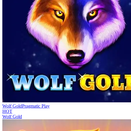
Wolf Gold
Pragmatic Play
HOT
Wolf Gold