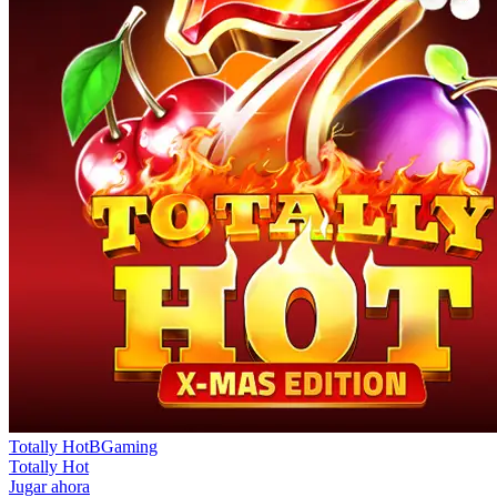
Totally Hot
BGaming
Totally Hot
Jugar ahora