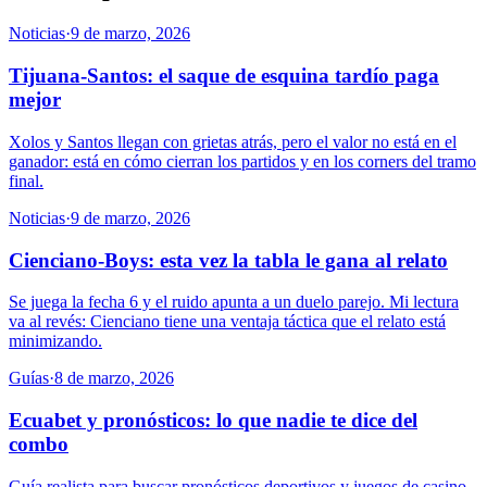
Noticias
·
9 de marzo, 2026
Tijuana-Santos: el saque de esquina tardío paga
mejor
Xolos y Santos llegan con grietas atrás, pero el valor no está en el
ganador: está en cómo cierran los partidos y en los corners del tramo
final.
Noticias
·
9 de marzo, 2026
Cienciano-Boys: esta vez la tabla le gana al relato
Se juega la fecha 6 y el ruido apunta a un duelo parejo. Mi lectura
va al revés: Cienciano tiene una ventaja táctica que el relato está
minimizando.
Guías
·
8 de marzo, 2026
Ecuabet y pronósticos: lo que nadie te dice del
combo
Guía realista para buscar pronósticos deportivos y juegos de casino