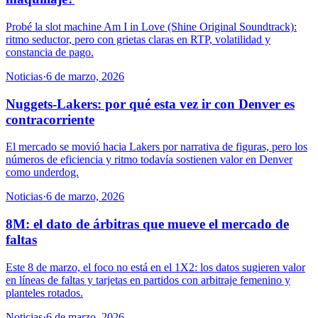
Probé la slot machine Am I in Love (Shine Original Soundtrack):
ritmo seductor, pero con grietas claras en RTP, volatilidad y
constancia de pago.
Noticias
·
6 de marzo, 2026
Nuggets-Lakers: por qué esta vez ir con Denver es
contracorriente
El mercado se movió hacia Lakers por narrativa de figuras, pero los
números de eficiencia y ritmo todavía sostienen valor en Denver
como underdog.
Noticias
·
6 de marzo, 2026
8M: el dato de árbitras que mueve el mercado de
faltas
Este 8 de marzo, el foco no está en el 1X2: los datos sugieren valor
en líneas de faltas y tarjetas en partidos con arbitraje femenino y
planteles rotados.
Noticias
·
6 de marzo, 2026