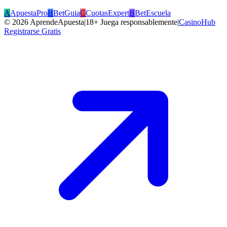
A
ApuestaPro
B
BetGuia
C
CuotasExpert
B
BetEscuela
©
2026
AprendeApuesta
|
18+ Juega responsablemente
|
CasinoHub
Registrarse Gratis