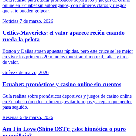
online en Ecuabet sin autoengaños, con números claros y riesgos
que sí te pueden golpear.
Noticias
·
7 de marzo, 2026
Celtics-Mavericks: el valor aparece recién cuando
rueda la pelota
Boston y Dallas atraen apuestas rápidas, pero este cruce se lee mejor
en vivo: los primeros 20 minutos muestran ritmo real, faltas y tiros
de valor.
Guías
·
7 de marzo, 2026
Ecuabet: pronósticos y casino online sin cuentos
Guía realista sobre pronósticos deportivos y juegos de casino online
en Ecuabet: cómo leer números, evitar trampas y aceptar que perder
pasa seguido.
Reseñas
·
6 de marzo, 2026
Am I in Love (Shine OST): ¿slot hipnótica o puro
maquillaje?