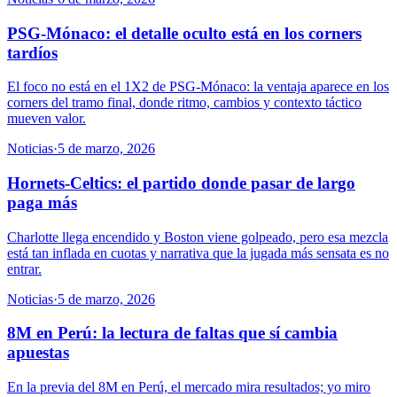
PSG-Mónaco: el detalle oculto está en los corners
tardíos
El foco no está en el 1X2 de PSG-Mónaco: la ventaja aparece en los
corners del tramo final, donde ritmo, cambios y contexto táctico
mueven valor.
Noticias
·
5 de marzo, 2026
Hornets-Celtics: el partido donde pasar de largo
paga más
Charlotte llega encendido y Boston viene golpeado, pero esa mezcla
está tan inflada en cuotas y narrativa que la jugada más sensata es no
entrar.
Noticias
·
5 de marzo, 2026
8M en Perú: la lectura de faltas que sí cambia
apuestas
En la previa del 8M en Perú, el mercado mira resultados; yo miro