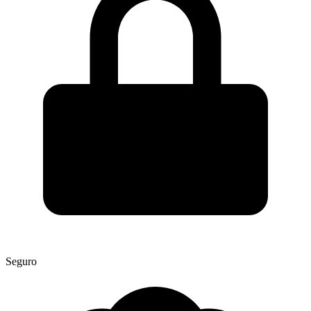
Seguro