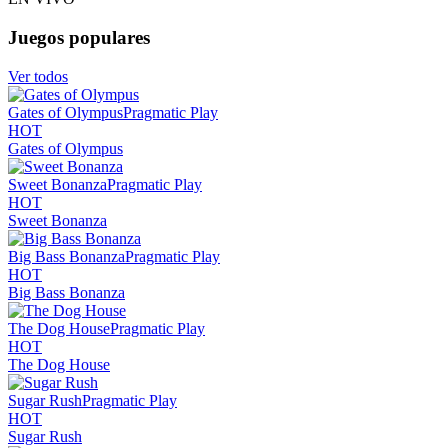
Juegos populares
Ver todos
Gates of Olympus
Pragmatic Play
HOT
Gates of Olympus
Sweet Bonanza
Pragmatic Play
HOT
Sweet Bonanza
Big Bass Bonanza
Pragmatic Play
HOT
Big Bass Bonanza
The Dog House
Pragmatic Play
HOT
The Dog House
Sugar Rush
Pragmatic Play
HOT
Sugar Rush