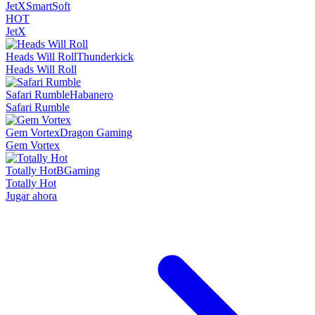
JetX
SmartSoft
HOT
JetX
Heads Will Roll
Thunderkick
Heads Will Roll
Safari Rumble
Habanero
Safari Rumble
Gem Vortex
Dragon Gaming
Gem Vortex
Totally Hot
BGaming
Totally Hot
Jugar ahora