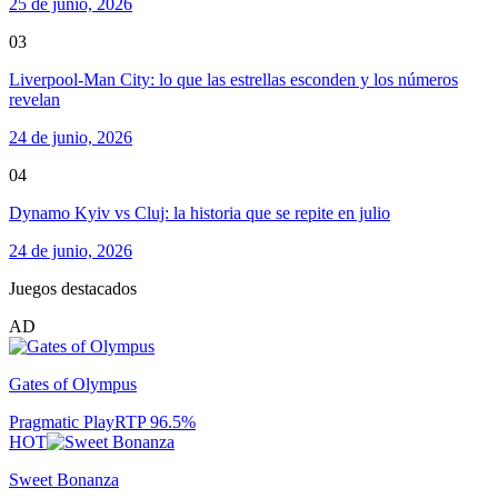
25 de junio, 2026
03
Liverpool-Man City: lo que las estrellas esconden y los números
revelan
24 de junio, 2026
04
Dynamo Kyiv vs Cluj: la historia que se repite en julio
24 de junio, 2026
Juegos destacados
AD
Gates of Olympus
Pragmatic Play
RTP
96.5
%
HOT
Sweet Bonanza