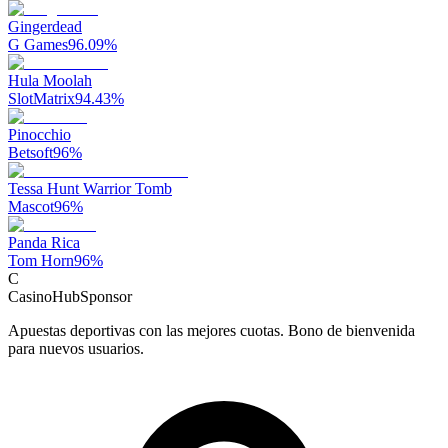
Gingerdead
G Games
96.09
%
Hula Moolah
SlotMatrix
94.43
%
Pinocchio
Betsoft
96
%
Tessa Hunt Warrior Tomb
Mascot
96
%
Panda Rica
Tom Horn
96
%
C
CasinoHub
Sponsor
Apuestas deportivas con las mejores cuotas. Bono de bienvenida
para nuevos usuarios.