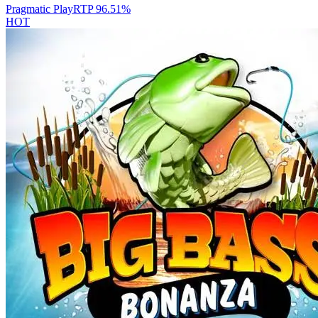
Pragmatic Play
RTP
96.51
%
HOT