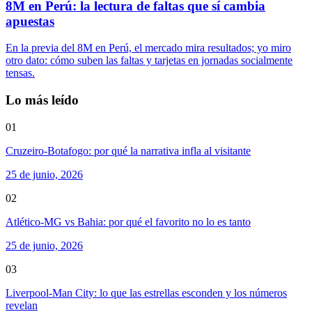
8M en Perú: la lectura de faltas que sí cambia
apuestas
En la previa del 8M en Perú, el mercado mira resultados; yo miro
otro dato: cómo suben las faltas y tarjetas en jornadas socialmente
tensas.
Lo más leído
01
Cruzeiro-Botafogo: por qué la narrativa infla al visitante
25 de junio, 2026
02
Atlético-MG vs Bahia: por qué el favorito no lo es tanto
25 de junio, 2026
03
Liverpool-Man City: lo que las estrellas esconden y los números
revelan