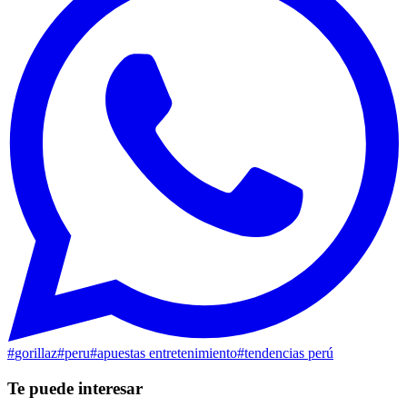
#
gorillaz
#
peru
#
apuestas entretenimiento
#
tendencias perú
Te puede interesar