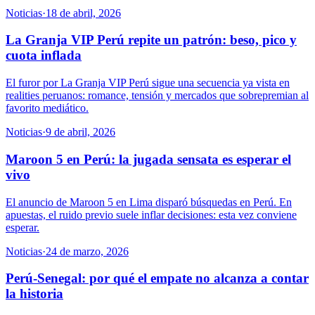
Noticias
·
18 de abril, 2026
La Granja VIP Perú repite un patrón: beso, pico y
cuota inflada
El furor por La Granja VIP Perú sigue una secuencia ya vista en
realities peruanos: romance, tensión y mercados que sobrepremian al
favorito mediático.
Noticias
·
9 de abril, 2026
Maroon 5 en Perú: la jugada sensata es esperar el
vivo
El anuncio de Maroon 5 en Lima disparó búsquedas en Perú. En
apuestas, el ruido previo suele inflar decisiones: esta vez conviene
esperar.
Noticias
·
24 de marzo, 2026
Perú-Senegal: por qué el empate no alcanza a contar
la historia