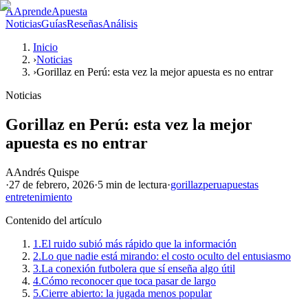
A
AprendeApuesta
Noticias
Guías
Reseñas
Análisis
Inicio
›
Noticias
›
Gorillaz en Perú: esta vez la mejor apuesta es no entrar
Noticias
Gorillaz en Perú: esta vez la mejor
apuesta es no entrar
A
Andrés Quispe
·
27 de febrero, 2026
·
5 min
de lectura
·
gorillaz
peru
apuestas
entretenimiento
Contenido del artículo
1.
El ruido subió más rápido que la información
2.
Lo que nadie está mirando: el costo oculto del entusiasmo
3.
La conexión futbolera que sí enseña algo útil
4.
Cómo reconocer que toca pasar de largo
5.
Cierre abierto: la jugada menos popular