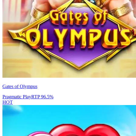
Gates of Olympus
Pragmatic Play
RTP
96.5
%
HOT