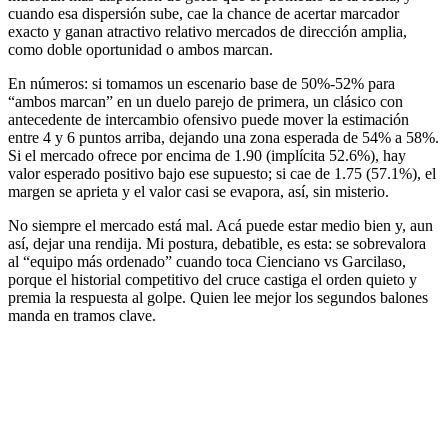
cuando esa dispersión sube, cae la chance de acertar marcador
exacto y ganan atractivo relativo mercados de dirección amplia,
como doble oportunidad o ambos marcan.
En números: si tomamos un escenario base de 50%-52% para
“ambos marcan” en un duelo parejo de primera, un clásico con
antecedente de intercambio ofensivo puede mover la estimación
entre 4 y 6 puntos arriba, dejando una zona esperada de 54% a 58%.
Si el mercado ofrece por encima de 1.90 (implícita 52.6%), hay
valor esperado positivo bajo ese supuesto; si cae de 1.75 (57.1%), el
margen se aprieta y el valor casi se evapora, así, sin misterio.
No siempre el mercado está mal. Acá puede estar medio bien y, aun
así, dejar una rendija. Mi postura, debatible, es esta: se sobrevalora
al “equipo más ordenado” cuando toca Cienciano vs Garcilaso,
porque el historial competitivo del cruce castiga el orden quieto y
premia la respuesta al golpe. Quien lee mejor los segundos balones
manda en tramos clave.