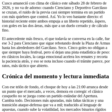
Cusco amaneció con clima de clásico este sábado 28 de febrero de
2026, y no va de adorno: cuando Cienciano y Deportivo Garcilaso
se cruzan, el ruido de la previa casi siempre termina en un partido
con más quiebres que control. Así. Yo lo veo bastante directo: el
historial reciente entre ambos empuja a un libreto repetido, áspero,
con goles en las dos áreas, más que a un duelo cerrado y de cálculo
fino.
El antecedente más fresco, el que todavía se conversa en la calle, fue
ese 3-2 para Cienciano que sigue rebotando desde la Plaza de Armas
hasta los alrededores del Garcilaso. Seco. Cinco goles no obligan a
que siempre haya festival, pero sí dejan una pista estadística de peso:
en clásicos locales, la carga emocional acelera los remates y recorta
la paciencia atrás, y eso se nota incluso cuando el trámite parece, por
ratos, más táctico que abierto.
Crónica del momento y lectura inmediata
Con ese telón de fondo, el choque de hoy a las 21:00 arranca desde
un punto que el mercado, a veces, demora en corregir: el clásico
cusqueño no se juega como un partido estándar del Apertura.
Cambia todo. Decisiones más apuradas, más faltas tácticas y una
transición ataque-defensa que va a mil; traducido al lenguaje de
apuestas, cuando sube la volatilidad, los mercados binarios rígidos