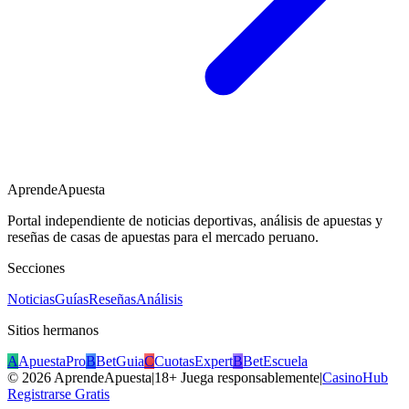
AprendeApuesta
Portal independiente de noticias deportivas, análisis de apuestas y
reseñas de casas de apuestas para el mercado peruano.
Secciones
Noticias
Guías
Reseñas
Análisis
Sitios hermanos
A
ApuestaPro
B
BetGuia
C
CuotasExpert
B
BetEscuela
©
2026
AprendeApuesta
|
18+ Juega responsablemente
|
CasinoHub
Registrarse Gratis