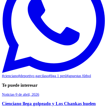
#
cienciano
#
deportivo garcilaso
#
liga 1 perú
#
apuestas fútbol
Te puede interesar
Noticias
·
9 de abril, 2026
Cienciano llega golpeado y Los Chankas huelen