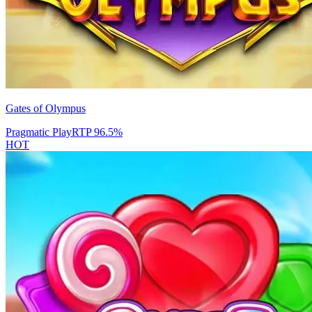
Gates of Olympus
Pragmatic Play
RTP
96.5
%
HOT