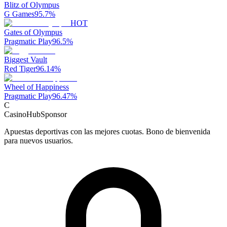
Blitz of Olympus
G Games
95.7
%
HOT
Gates of Olympus
Pragmatic Play
96.5
%
Biggest Vault
Red Tiger
96.14
%
Wheel of Happiness
Pragmatic Play
96.47
%
C
CasinoHub
Sponsor
Apuestas deportivas con las mejores cuotas. Bono de bienvenida
para nuevos usuarios.