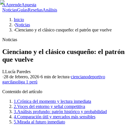
A
AprendeApuesta
Noticias
Guías
Reseñas
Análisis
Inicio
›
Noticias
›
Cienciano y el clásico cusqueño: el patrón que vuelve
Noticias
Cienciano y el clásico cusqueño: el patrón
que vuelve
L
Lucía Paredes
·
28 de febrero, 2026
·
6 min
de lectura
·
cienciano
deportivo
garcilaso
liga 1 perú
Contenido del artículo
1.
Crónica del momento y lectura inmediata
2.
Voces del entorno y señal competitiva
3.
Análisis profundo: patrón histórico y probabilidad
4.
Comparación útil y mercados más sensibles
5.
Mirada al futuro inmediato