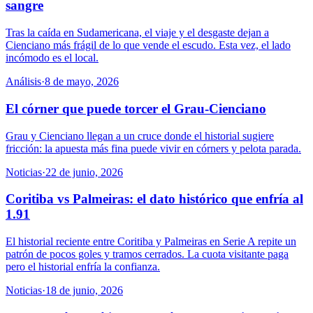
sangre
Tras la caída en Sudamericana, el viaje y el desgaste dejan a
Cienciano más frágil de lo que vende el escudo. Esta vez, el lado
incómodo es el local.
Análisis
·
8 de mayo, 2026
El córner que puede torcer el Grau-Cienciano
Grau y Cienciano llegan a un cruce donde el historial sugiere
fricción: la apuesta más fina puede vivir en córners y pelota parada.
Noticias
·
22 de junio, 2026
Coritiba vs Palmeiras: el dato histórico que enfría al
1.91
El historial reciente entre Coritiba y Palmeiras en Serie A repite un
patrón de pocos goles y tramos cerrados. La cuota visitante paga
pero el historial enfría la confianza.
Noticias
·
18 de junio, 2026