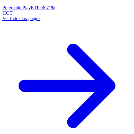
Pragmatic Play
RTP
96.71
%
HOT
Ver todos los juegos