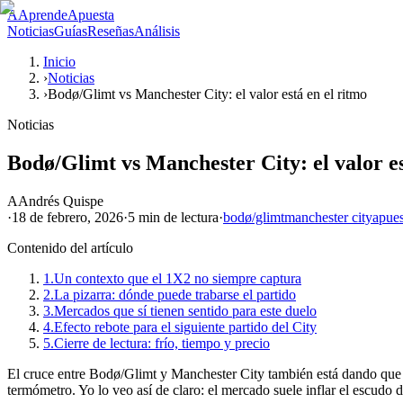
A
AprendeApuesta
Noticias
Guías
Reseñas
Análisis
Inicio
›
Noticias
›
Bodø/Glimt vs Manchester City: el valor está en el ritmo
Noticias
Bodø/Glimt vs Manchester City: el valor es
A
Andrés Quispe
·
18 de febrero, 2026
·
5 min
de lectura
·
bodø/glimt
manchester city
apues
Contenido del artículo
1.
Un contexto que el 1X2 no siempre captura
2.
La pizarra: dónde puede trabarse el partido
3.
Mercados que sí tienen sentido para este duelo
4.
Efecto rebote para el siguiente partido del City
5.
Cierre de lectura: frío, tiempo y precio
El cruce entre Bodø/Glimt y Manchester City también está dando que h
termómetro. Yo lo veo así de claro: el mercado suele inflar el escudo 