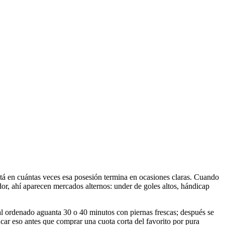
l está en cuántas veces esa posesión termina en ocasiones claras. Cuando
tador, ahí aparecen mercados alternos: under de goles altos, hándicap
al ordenado aguanta 30 o 40 minutos con piernas frescas; después se
ncar eso antes que comprar una cuota corta del favorito por pura