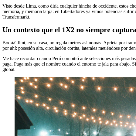
Visto desde Lima, como diría cualquier hincha de occidente, estos cho
memoria, y memoria larga: en Libertadores ya vimos potencias sufrir e
Transfermarkt.
Un contexto que el 1X2 no siempre captur
Bodø/Glimt, en su casa, no regala metros así nomás. Aprieta por tramos
por ahí: posesión alta, circulación cortita, laterales metiéndose por den
Me hace recordar cuando Perú compitió ante selecciones más pesadas cer
paga. Paga más que el nombre cuando el entorno te jala para abajo. Si 
global.