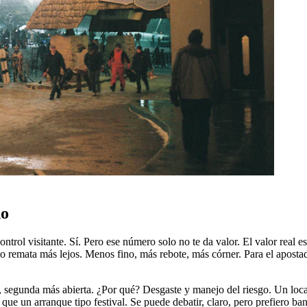
do
 control visitante. Sí. Pero ese número solo no te da valor. El valor rea
avorito remata más lejos. Menos fino, más rebote, más córner. Para el apos
a, segunda más abierta. ¿Por qué? Desgaste y manejo del riesgo. Un loc
ue un arranque tipo festival. Se puede debatir, claro, pero prefiero ba