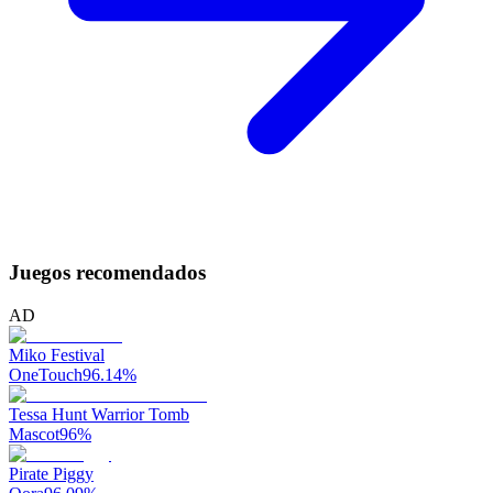
Juegos recomendados
AD
Miko Festival
OneTouch
96.14
%
Tessa Hunt Warrior Tomb
Mascot
96
%
Pirate Piggy