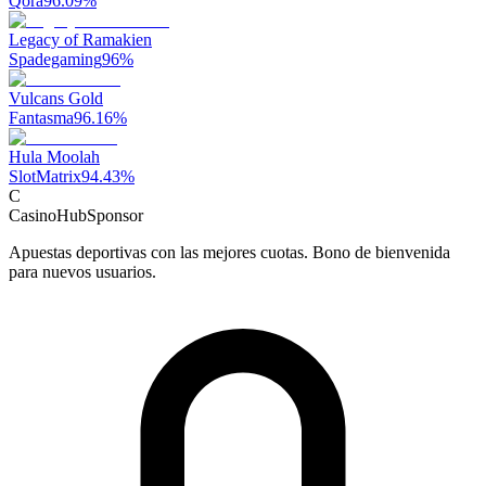
Qora
96.09
%
Legacy of Ramakien
Spadegaming
96
%
Vulcans Gold
Fantasma
96.16
%
Hula Moolah
SlotMatrix
94.43
%
C
CasinoHub
Sponsor
Apuestas deportivas con las mejores cuotas. Bono de bienvenida
para nuevos usuarios.