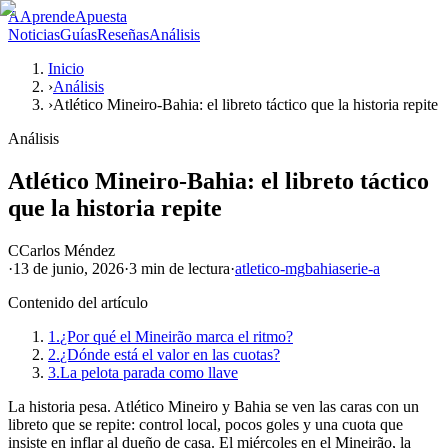
A
AprendeApuesta
Noticias
Guías
Reseñas
Análisis
Inicio
›
Análisis
›
Atlético Mineiro-Bahia: el libreto táctico que la historia repite
Análisis
Atlético Mineiro-Bahia: el libreto táctico
que la historia repite
C
Carlos Méndez
·
13 de junio, 2026
·
3 min
de lectura
·
atletico-mg
bahia
serie-a
Contenido del artículo
1.
¿Por qué el Mineirão marca el ritmo?
2.
¿Dónde está el valor en las cuotas?
3.
La pelota parada como llave
La historia pesa. Atlético Mineiro y Bahia se ven las caras con un
libreto que se repite: control local, pocos goles y una cuota que
insiste en inflar al dueño de casa. El miércoles en el Mineirão, la