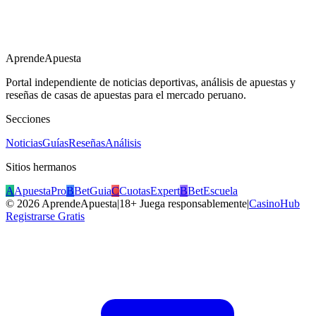
AprendeApuesta
Portal independiente de noticias deportivas, análisis de apuestas y
reseñas de casas de apuestas para el mercado peruano.
Secciones
Noticias
Guías
Reseñas
Análisis
Sitios hermanos
A
ApuestaPro
B
BetGuia
C
CuotasExpert
B
BetEscuela
©
2026
AprendeApuesta
|
18+ Juega responsablemente
|
CasinoHub
Registrarse Gratis