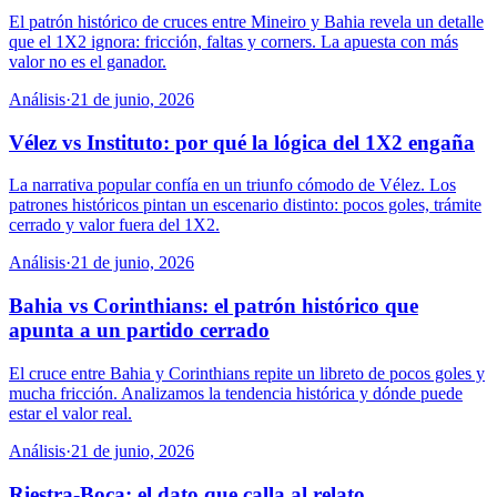
El patrón histórico de cruces entre Mineiro y Bahia revela un detalle
que el 1X2 ignora: fricción, faltas y corners. La apuesta con más
valor no es el ganador.
Análisis
·
21 de junio, 2026
Vélez vs Instituto: por qué la lógica del 1X2 engaña
La narrativa popular confía en un triunfo cómodo de Vélez. Los
patrones históricos pintan un escenario distinto: pocos goles, trámite
cerrado y valor fuera del 1X2.
Análisis
·
21 de junio, 2026
Bahia vs Corinthians: el patrón histórico que
apunta a un partido cerrado
El cruce entre Bahia y Corinthians repite un libreto de pocos goles y
mucha fricción. Analizamos la tendencia histórica y dónde puede
estar el valor real.
Análisis
·
21 de junio, 2026
Riestra-Boca: el dato que calla al relato