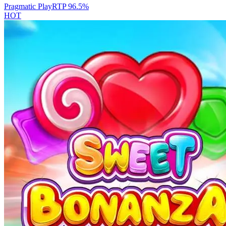
Pragmatic Play
RTP
96.5
%
HOT