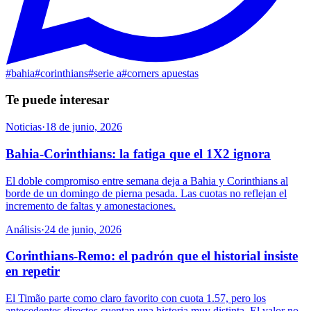
#
bahia
#
corinthians
#
serie a
#
corners apuestas
Te puede interesar
Noticias
·
18 de junio, 2026
Bahia-Corinthians: la fatiga que el 1X2 ignora
El doble compromiso entre semana deja a Bahia y Corinthians al
borde de un domingo de pierna pesada. Las cuotas no reflejan el
incremento de faltas y amonestaciones.
Análisis
·
24 de junio, 2026
Corinthians-Remo: el padrón que el historial insiste
en repetir
El Timão parte como claro favorito con cuota 1.57, pero los
antecedentes directos cuentan una historia muy distinta. El valor no