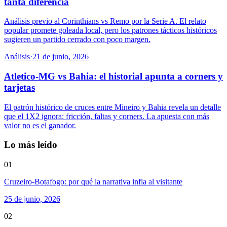
tanta diferencia
Análisis previo al Corinthians vs Remo por la Serie A. El relato
popular promete goleada local, pero los patrones tácticos históricos
sugieren un partido cerrado con poco margen.
Análisis
·
21 de junio, 2026
Atletico-MG vs Bahia: el historial apunta a corners y
tarjetas
El patrón histórico de cruces entre Mineiro y Bahia revela un detalle
que el 1X2 ignora: fricción, faltas y corners. La apuesta con más
valor no es el ganador.
Lo más leído
01
Cruzeiro-Botafogo: por qué la narrativa infla al visitante
25 de junio, 2026
02