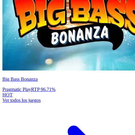
Big Bass Bonanza
Pragmatic Play
RTP
96.71
%
HOT
Ver todos los juegos