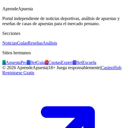
AprendeApuesta
Portal independiente de noticias deportivas, análisis de apuestas y
reseñas de casas de apuestas para el mercado peruano.
Secciones
Noticias
Guías
Reseñas
Análisis
Sitios hermanos
A
ApuestaPro
B
BetGuia
C
CuotasExpert
B
BetEscuela
©
2026
AprendeApuesta
|
18+ Juega responsablemente
|
CasinoHub
Registrarse Gratis