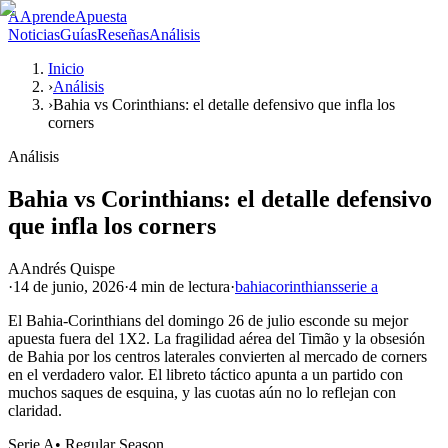
A
AprendeApuesta
Noticias
Guías
Reseñas
Análisis
Inicio
›
Análisis
›
Bahia vs Corinthians: el detalle defensivo que infla los
corners
Análisis
Bahia vs Corinthians: el detalle defensivo
que infla los corners
A
Andrés Quispe
·
14 de junio, 2026
·
4 min
de lectura
·
bahia
corinthians
serie a
El Bahia-Corinthians del domingo 26 de julio esconde su mejor
apuesta fuera del 1X2. La fragilidad aérea del Timão y la obsesión
de Bahia por los centros laterales convierten al mercado de corners
en el verdadero valor. El libreto táctico apunta a un partido con
muchos saques de esquina, y las cuotas aún no lo reflejan con
claridad.
Serie A
•
Regular Season