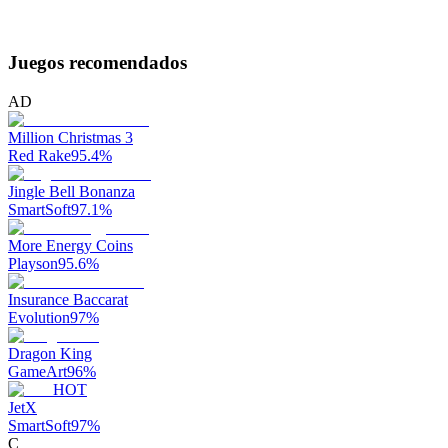
Juegos recomendados
AD
Million Christmas 3
Red Rake
95.4
%
Jingle Bell Bonanza
SmartSoft
97.1
%
More Energy Coins
Playson
95.6
%
Insurance Baccarat
Evolution
97
%
Dragon King
GameArt
96
%
HOT
JetX
SmartSoft
97
%
C