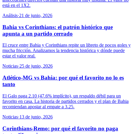
está en el 1X2.
Análisis
·
21 de junio, 2026
Bahia vs Corinthians: el patrón histórico que
apunta a un partido cerrado
El cruce entre Bahia y Corinthians repite un libreto de pocos goles y
mucha fricción. Analizamos la tendencia histórica y dónde puede
estar el valor real.
Noticias
·
25 de junio, 2026
Atlético-MG vs Bahia: por qué el favorito no lo es
tanto
El Galo paga 2.10 (47.6% implícito), un respaldo débil para un
favorito en casa. La historia de partidos cerrados y el plan de Bahia
recomiendan apostar al empate a 3.25.
Noticias
·
13 de junio, 2026
Corinthians-Remo: por qué el favorito no paga