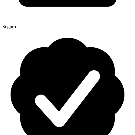
Seguro