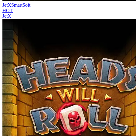
JetX
SmartSoft
HOT
JetX