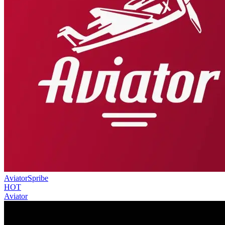
Aviator
Spribe
HOT
Aviator