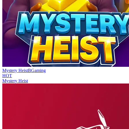
Mystery Heist
BGaming
HOT
Mystery Heist