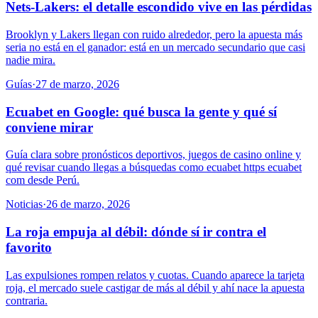
Nets-Lakers: el detalle escondido vive en las pérdidas
Brooklyn y Lakers llegan con ruido alrededor, pero la apuesta más
seria no está en el ganador: está en un mercado secundario que casi
nadie mira.
Guías
·
27 de marzo, 2026
Ecuabet en Google: qué busca la gente y qué sí
conviene mirar
Guía clara sobre pronósticos deportivos, juegos de casino online y
qué revisar cuando llegas a búsquedas como ecuabet https ecuabet
com desde Perú.
Noticias
·
26 de marzo, 2026
La roja empuja al débil: dónde sí ir contra el
favorito
Las expulsiones rompen relatos y cuotas. Cuando aparece la tarjeta
roja, el mercado suele castigar de más al débil y ahí nace la apuesta
contraria.