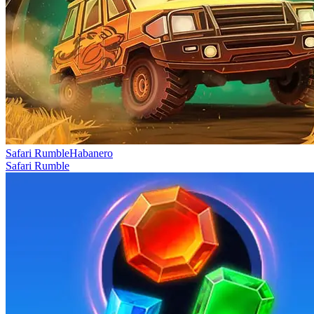
Safari Rumble
Habanero
Safari Rumble