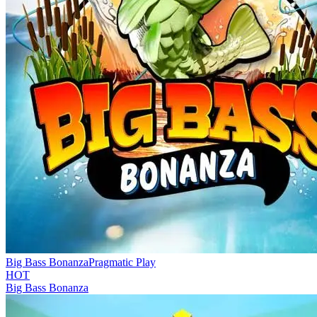
Big Bass Bonanza
Pragmatic Play
HOT
Big Bass Bonanza