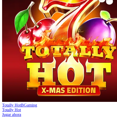
Totally Hot
BGaming
Totally Hot
Jugar ahora