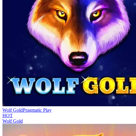
Wolf Gold
Pragmatic Play
HOT
Wolf Gold